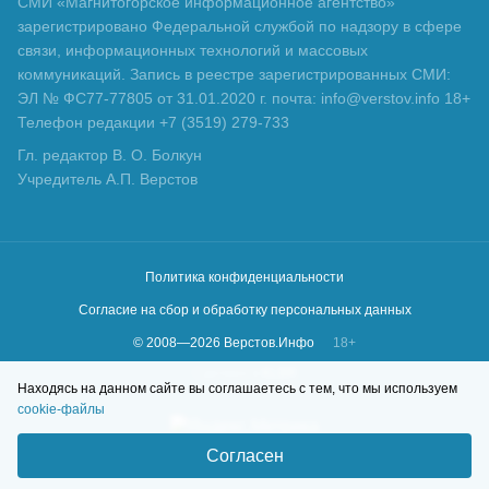
СМИ «Магнитогорское информационное агентство»
зарегистрировано Федеральной службой по надзору в сфере
связи, информационных технологий и массовых
коммуникаций. Запись в реестре зарегистрированных СМИ:
ЭЛ № ФС77-77805 от 31.01.2020 г. почта: info@verstov.info 18+
Телефон редакции +7 (3519) 279-733
Гл. редактор В. О. Болкун
Учредитель А.П. Верстов
Политика конфиденциальности
Согласие на сбор и обработку персональных данных
© 2008—
2026
Верстов.Инфо
18+
Сделано в
KLBR
Находясь на данном сайте вы соглашаетесь с тем, что мы используем
cookie-файлы
Согласен