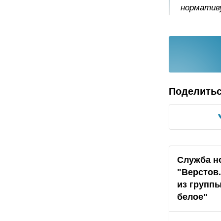
нормативу
Поделить
Служба н
"Верстов
из группы
белое"