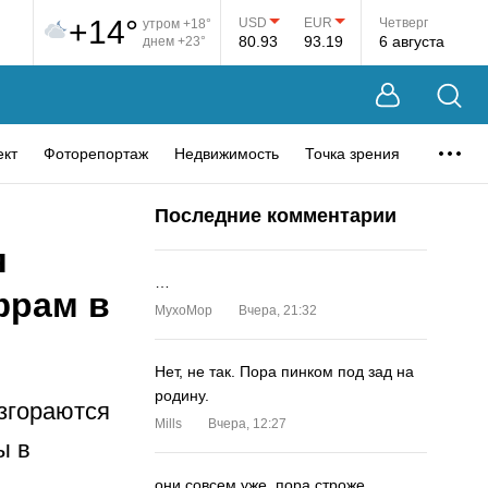
+14°
USD
EUR
Четверг
утром +18°
80.93
93.19
6 августа
днем +23°
ект
Фоторепортаж
Недвижимость
Точка зрения
Последние комментарии
я
…
фрам в
MyxoMop
Вчера, 21:32
Нет, не так. Пора пинком под зад на
родину.
азгораются
Mills
Вчера, 12:27
ы в
они совсем уже. пора строже