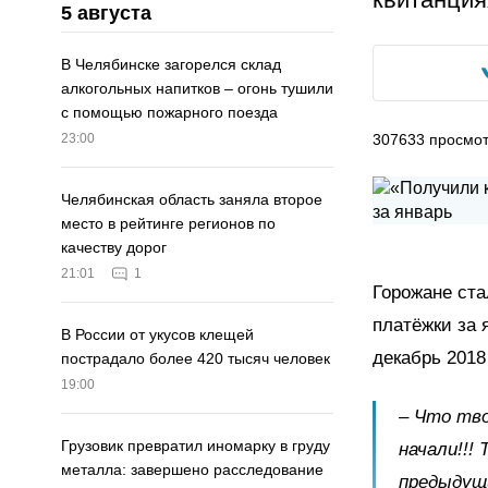
5 августа
В Челябинске загорелся склад
алкогольных напитков – огонь тушили
с помощью пожарного поезда
307633
просмо
23:00
Челябинская область заняла второе
место в рейтинге регионов по
качеству дорог
21:01
1
Горожане ста
платёжки за 
В России от укусов клещей
декабрь 2018
пострадало более 420 тысяч человек
19:00
– Что тв
Грузовик превратил иномарку в груду
начали!!!
металла: завершено расследование
предыдущи