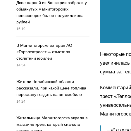
Двое парней из Башкирии забрали у
обманутых магнитогорских
пенсионерок более полумиллиона
рублей
15:19
В Магнитогорске ветеран АО
«Горэлектросеть» отметила
Некоторые по
столетний юбилей
увеличилась 
14:54
сумма за теп
Жители Челябинской области
Комментарий
рассказали, при какой цене топлива
перестанут ездить на автомобиле
трест «Тепло
14:24
универсальны
Магнитогорск
Жительница Магнитогорска украла в
магазине крем, который сначала
– И в пер
хотела купить