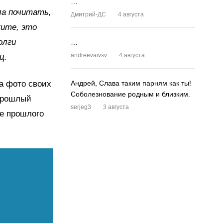
…
ла почитать,
Дмитрий-ДС
4 августа
жите, это
олги
…
andreevaivsv
4 августа
ц.
ла фото своих
Андрей, Слава таким парням как ты!
Соболезнование родным и близким.
 прошлый
serjeg3
3 августа
ре прошлого