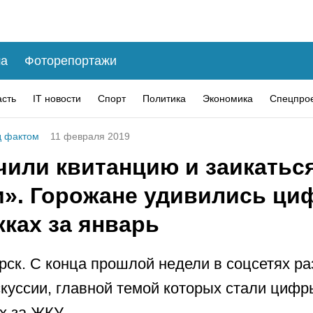
а
Фоторепортажи
асть
IT новости
Спорт
Политика
Экономика
Спецпро
 фактом
11 февраля 2019
чили квитанцию и заикатьс
и». Горожане удивились ци
ках за январь
рск. С конца прошлой недели в соцсетях р
куссии, главной темой которых стали цифр
х за ЖКУ.