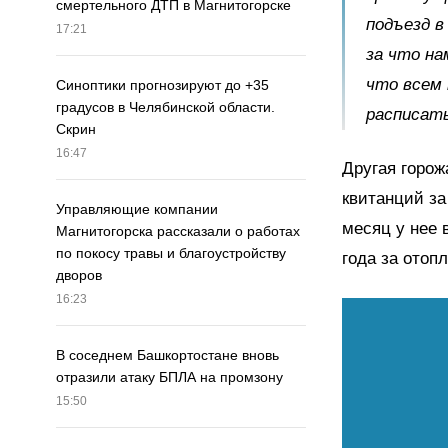
смертельного ДТП в Магнитогорске
подъезд в
17:21
за что на
что всем 
Синоптики прогнозируют до +35
градусов в Челябинской области.
расписать
Скрин
16:47
Другая горож
квитанций за
Управляющие компании
месяц у нее 
Магнитогорска рассказали о работах
по покосу травы и благоустройству
года за отоп
дворов
16:23
В соседнем Башкортостане вновь
отразили атаку БПЛА на промзону
15:50