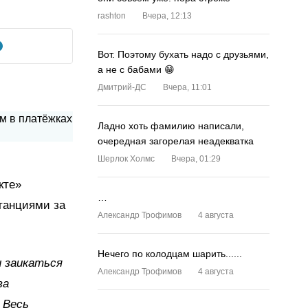
rashton
Вчера, 12:13
Вот. Поэтому бухать надо с друзьями,
а не с бабами 😁
Дмитрий-ДС
Вчера, 11:01
Ладно хоть фамилию написали,
очередная загорелая неадекватка
Шерлок Холмс
Вчера, 01:29
кте»
…
танциями за
Александр Трофимов
4 августа
Нечего по колодцам шарить......
 заикаться
Александр Трофимов
4 августа
за
 Весь