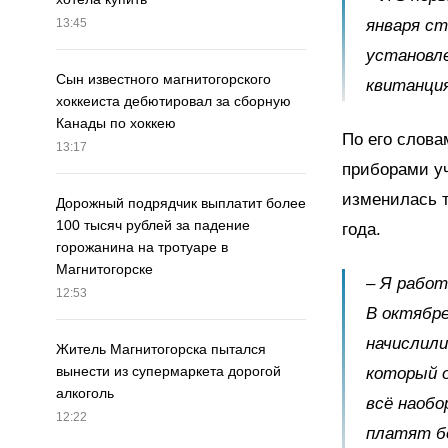
января ст
13:45
установле
Сын известного магнитогорского
квитанция
хоккеиста дебютировал за сборную
Канады по хоккею
По его слов
13:17
приборами уч
изменилась т
Дорожный подрядчик выплатит более
100 тысяч рублей за падение
года.
горожанина на тротуаре в
Магнитогорске
– Я работ
12:53
В октябре
начислили
Житель Магнитогорска пытался
вынести из супермаркета дорогой
который о
алкоголь
всё наобо
12:22
платят бо