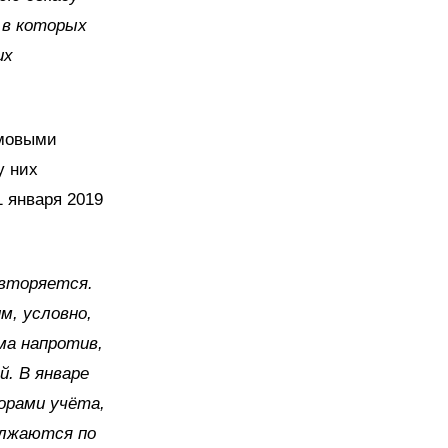
 в которых
их
омовыми
у них
1 января 2019
овторяется.
м, условно,
ма напротив,
й. В январе
орами учёта,
олжаются по