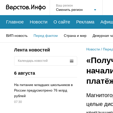
Ваш регион
Главное
Новости
О сайте
Реклама
Афиш
ВИП-новость
Перед фактом
Страна и мир
Дежурная ч
Новости
/
Перед
Лента новостей
«Полу
Календарь новостей
начал
6 августа
платёж
На питание младших школьников в
России предусмотрено 76 млрд
Магнитого
рублей
07:30
целые дис
квитанция