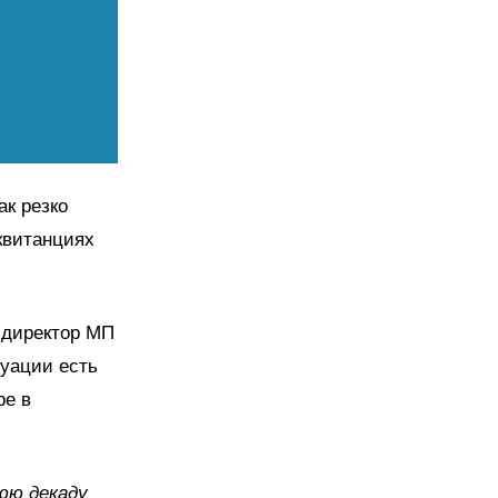
ак резко
квитанциях
 директор МП
туации есть
ре в
нюю декаду