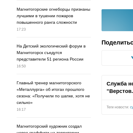
Магнитогорские огнеборцы признаны
лучшими в тушении пожаров
повышенного ранга сложности
17:23
Поделить
На Детский экологический форум в
Магнитогорск съедутся
представители 51 региона России
16:50
Главный тренер магнитогорского
Служба н
«Металлурга» об итогах прошлого
"Верстов
сезона: «Получили по шапке, хотя не
сильно»
Теги новости:
с
16:17
Магнитогорский художник создал
новое граффити на территории