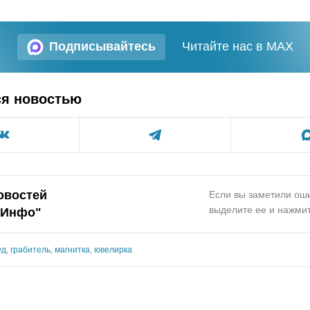
Подписывайтесь
Читайте нас в MAX
ся новостью
овостей
Если вы заметили оши
выделите ее и нажмит
.Инфо"
уд
,
грабитель
,
магнитка
,
ювелирка