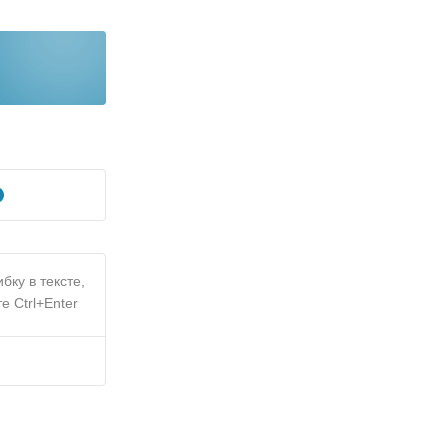
бку в тексте,
е Ctrl+Enter