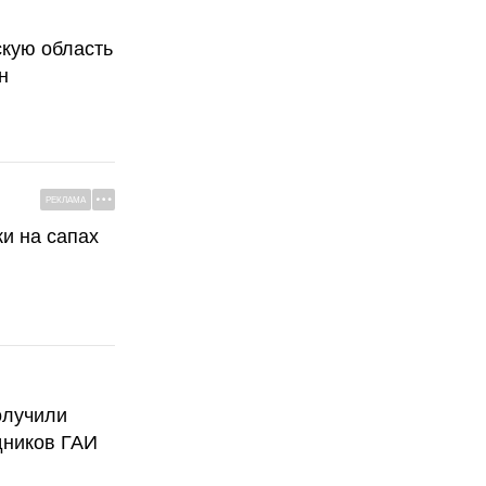
скую область
н
РЕКЛАМА
ки на сапах
олучили
дников ГАИ