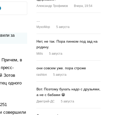
Александр Трофимов
Вчера, 19:54
…
MyxoMop
5 августа
Нет, не так. Пора пинком под зад на
родину.
Mills
5 августа
 Причем, в
 пресс-
они совсем уже. пора строже
й Зотов
rashton
5 августа
отец одного
Вот. Поэтому бухать надо с друзьями,
а не с бабами 😁
Дмитрий-ДС
5 августа
 251
ли совершили