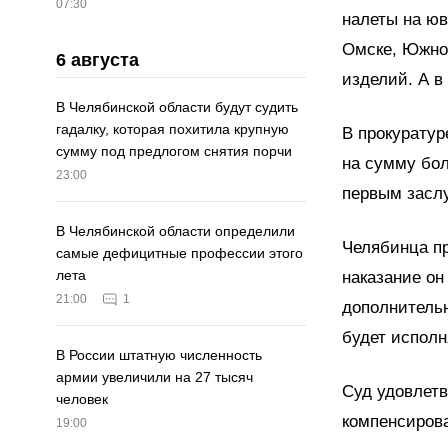
07:30
налеты на юв
Омске, Южноу
6 августа
изделий. А в
В Челябинской области будут судить
гадалку, которая похитила крупную
В прокурату
сумму под предлогом снятия порчи
на сумму бол
23:00
первым заслу
В Челябинской области определили
Челябинца пр
самые дефицитные профессии этого
лета
наказание он
21:00
1
дополнительн
будет исполн
В России штатную численность
армии увеличили на 27 тысяч
Суд удовлетв
человек
компенсиров
19:00