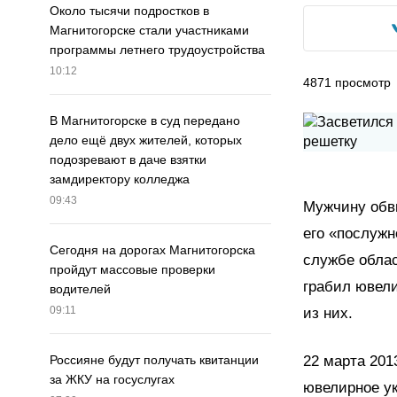
Около тысячи подростков в
Магнитогорске стали участниками
программы летнего трудоустройства
10:12
4871
просмотр
В Магнитогорске в суд передано
дело ещё двух жителей, которых
подозревают в даче взятки
замдиректору колледжа
09:43
Мужчину обв
его «послужн
Сегодня на дорогах Магнитогорска
службе облас
пройдут массовые проверки
грабил ювели
водителей
09:11
из них.
22 марта 201
Россияне будут получать квитанции
за ЖКУ на госуслугах
ювелирное ук