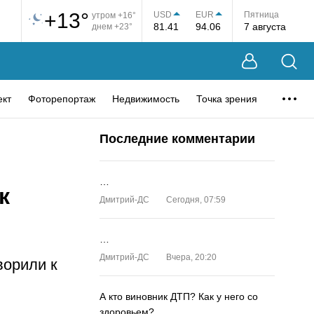
+13°
USD
EUR
Пятница
утром +16°
81.41
94.06
7 августа
днем +23°
ект
Фоторепортаж
Недвижимость
Точка зрения
Последние комментарии
…
к
Дмитрий-ДС
Сегодня, 07:59
…
Дмитрий-ДС
Вчера, 20:20
ворили к
А кто виновник ДТП? Как у него со
здоровьем?