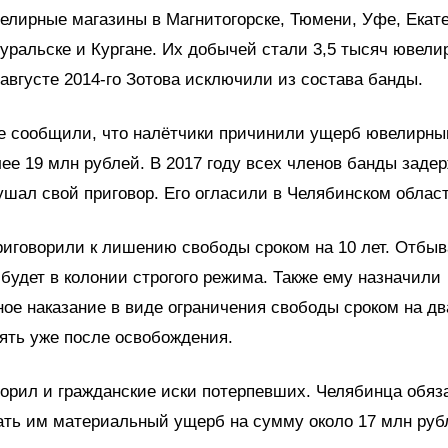
елирные магазины в Магнитогорске, Тюмени, Уфе, Екат
ральске и Кургане. Их добычей стали 3,5 тысяч ювели
 августе 2014-го Зотова исключили из состава банды.
ре сообщили, что налётчики причинили ущерб ювелирн
ее 19 млн рублей. В 2017 году всех членов банды заде
шал свой приговор. Его огласили в Челябинском облас
иговорили к лишению свободы сроком на 10 лет. Отбыв
 будет в колонии строгого режима. Также ему назначили
ое наказание в виде ограничения свободы сроком на два
ять уже после освобождения.
орил и гражданские иски потерпевших. Челябинца обяз
ать им материальный ущерб на сумму около 17 млн руб