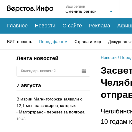
Ваш регион
Главное
Новости
О сайте
Реклама
Афиш
ВИП-новость
Перед фактом
Страна и мир
Дежурная ч
Новости
/
Перед
Лента новостей
Засвет
Календарь новостей
Челяб
7 августа
отпра
В мэрии Магнитогорска заявили о
12,1 млн пассажиров, которых
Челябинск
«Маггортранс» перевез за полгода
10:48
10 годам 