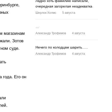
Ладно хоть фамилию написали,
еринбурге,
очередная загорелая неадекватка
рных
Шерлок Холмс
5 августа
…
ым магазинам
Александр Трофимов
4 августа
ржали. Зотов
Нечего по колодцам шарить......
тном суде.
Александр Трофимов
4 августа
ать
 года. Его он
али
лей.