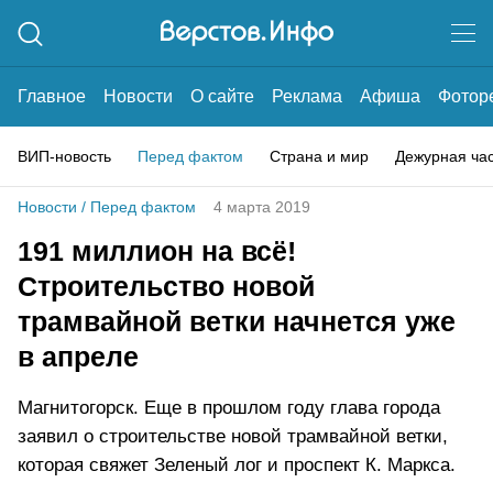
Главное
Новости
О сайте
Реклама
Афиша
Фотор
ВИП-новость
Перед фактом
Страна и мир
Дежурная ча
Новости
/
Перед фактом
4 марта 2019
191 миллион на всё!
Строительство новой
трамвайной ветки начнется уже
в апреле
Магнитогорск. Еще в прошлом году глава города
заявил о строительстве новой трамвайной ветки,
которая свяжет Зеленый лог и проспект К. Маркса.