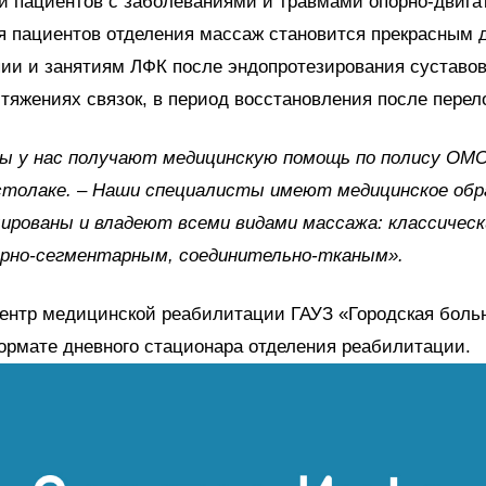
 пациентов с заболеваниями и травмами опорно-двига
я пациентов отделения массаж становится прекрасным
ии и занятиям ЛФК после эндопротезирования суставов
стяжениях связок, в период восстановления после перел
ы у нас получают медицинскую помощь по полису ОМС
столаке. – Наши специалисты имеют медицинское обр
рованы и владеют всеми видами массажа: классическ
рно-сегментарным, соединительно-тканым».
ентр медицинской реабилитации ГАУЗ «Городская бол
ормате дневного стационара отделения реабилитации.