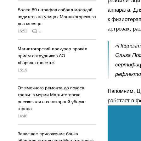
реабилитации
аппарата. Дл
Более 80 штрафов собрал молодой
водитель на улицах Магнитогорска за
к физиотерап
два месяца
артрозах, ра
15:52
1
«Пациент
Магнитогорский прокурор провёл
Ольга По
приём сотрудников АО
«Горэлектросеть»
сертифици
15:19
рефлекто
От ямочного ремонта до покоса
Напомним, Ц
травы: в мэрии Магнитогорска
работает в ф
рассказали о санитарной уборке
города
14:48
Зависшее приложение банка
уберегло жительницу Магнитогорска