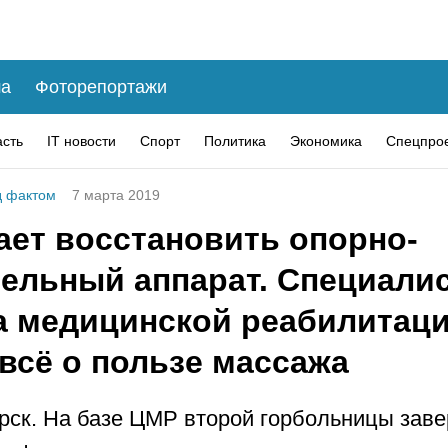
а
Фоторепортажи
асть
IT новости
Спорт
Политика
Экономика
Спецпро
 фактом
7 марта 2019
ает восстановить опорно-
тельный аппарат. Специали
а медицинской реабилитац
всё о пользе массажа
рск. На базе ЦМР второй горбольницы за