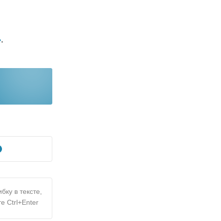
»
.
бку в тексте,
е Ctrl+Enter