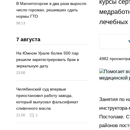
курсы сер
В Магнитогорске в два раза выросло
число горожан, решивших сдать
медработн
нормы ГТО
лечебных 
08:13
7 августа
На Южном Урале более 500 пар
4982
просмотр
решили зарегистрировать брак в
зеркальную дату
23:00
Челябинский суд впервые
приостановил работу завода,
Занятия по 
который выпускал фальсификат
инструктора-
сливочного масла
21:00
1
Постолаке. 
районов пост