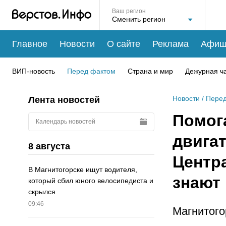
Ваш регион
Главное
Новости
О сайте
Реклама
Афиш
ВИП-новость
Перед фактом
Страна и мир
Дежурная ч
Новости
/
Перед
Лента новостей
Помог
Календарь новостей
двига
8 августа
Центр
В Магнитогорске ищут водителя,
знают 
который сбил юного велосипедиста и
скрылся
09:46
Магнитого