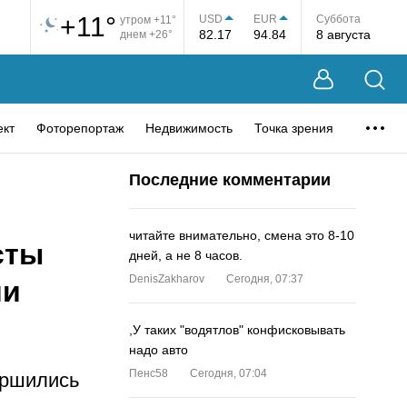
+11°
USD
EUR
Суббота
утром +11°
82.17
94.84
8 августа
днем +26°
ект
Фоторепортаж
Недвижимость
Точка зрения
Последние комментарии
читайте внимательно, смена это 8-10
сты
дней, а не 8 часов.
DenisZakharov
Сегодня, 07:37
ии
,У таких "водятлов" конфисковывать
надо авто
Пенс58
Сегодня, 07:04
вершились