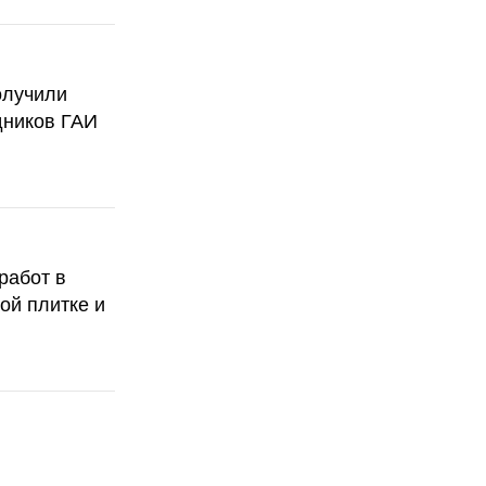
олучили
дников ГАИ
работ в
ой плитке и