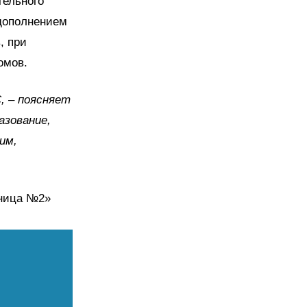
тельного
 дополнением
, при
омов.
, – поясняет
азование,
им,
ьница №2»