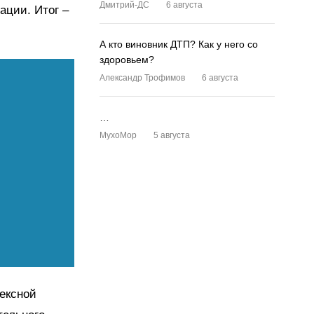
Дмитрий-ДС
6 августа
ации. Итог –
А кто виновник ДТП? Как у него со
здоровьем?
Александр Трофимов
6 августа
…
MyxoMop
5 августа
ексной