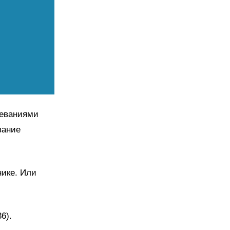
леваниями
вание
нике. Или
36).