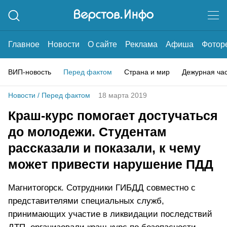
Главное
Новости
О сайте
Реклама
Афиша
Фотор
ВИП-новость
Перед фактом
Страна и мир
Дежурная ча
Новости
/
Перед фактом
18 марта 2019
Краш-курс помогает достучаться
до молодежи. Студентам
рассказали и показали, к чему
может привести нарушение ПДД
Магнитогорск. Сотрудники ГИБДД совместно с
представителями специальных служб,
принимающих участие в ликвидации последствий