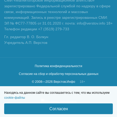
СМИ «Магнитогорское информационное агентство»
зарегистрировано Федеральной службой по надзору в сфере
связи, информационных технологий и массовых
коммуникаций. Запись в реестре зарегистрированных СМИ:
ЭЛ № ФС77-77805 от 31.01.2020 г. почта: info@verstov.info 18+
Телефон редакции +7 (3519) 279-733
Гл. редактор В. О. Болкун
Учредитель А.П. Верстов
Политика конфиденциальности
Согласие на сбор и обработку персональных данных
© 2008—
2026
Верстов.Инфо
18+
Сделано в
KLBR
Находясь на данном сайте вы соглашаетесь с тем, что мы используем
cookie-файлы
Согласен