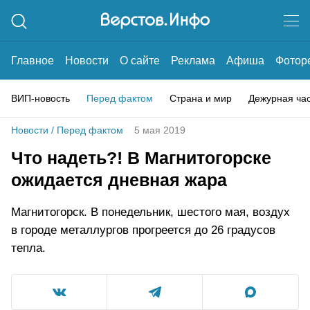
Главное
Новости
О сайте
Реклама
Афиша
Фотор
ВИП-новость
Перед фактом
Страна и мир
Дежурная ча
Новости
/
Перед фактом
5 мая 2019
Что надеть?! В Магнитогорске
ожидается дневная жара
Магнитогорск. В понедельник, шестого мая, воздух
в городе металлургов прогреется до 26 градусов
тепла.