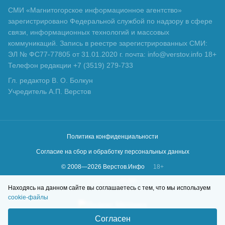
СМИ «Магнитогорское информационное агентство»
зарегистрировано Федеральной службой по надзору в сфере
связи, информационных технологий и массовых
коммуникаций. Запись в реестре зарегистрированных СМИ:
ЭЛ № ФС77-77805 от 31.01.2020 г. почта: info@verstov.info 18+
Телефон редакции +7 (3519) 279-733
Гл. редактор В. О. Болкун
Учредитель А.П. Верстов
Политика конфиденциальности
Согласие на сбор и обработку персональных данных
© 2008—
2026
Верстов.Инфо
18+
Сделано в
KLBR
Находясь на данном сайте вы соглашаетесь с тем, что мы используем
cookie-файлы
Согласен