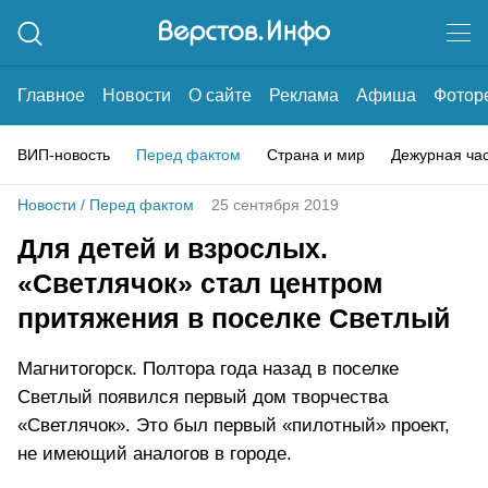
Главное
Новости
О сайте
Реклама
Афиша
Фотор
ВИП-новость
Перед фактом
Страна и мир
Дежурная ча
Новости
/
Перед фактом
25 сентября 2019
Для детей и взрослых.
«Светлячок» стал центром
притяжения в поселке Светлый
Магнитогорск. Полтора года назад в поселке
Светлый появился первый дом творчества
«Светлячок». Это был первый «пилотный» проект,
не имеющий аналогов в городе.