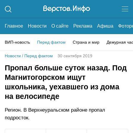
Главное
Новости
О сайте
Реклама
Афиша
Фотор
ВИП-новость
Перед фактом
Страна и мир
Дежурная ча
Новости
/
Перед фактом
30 сентября 2019
Пропал больше суток назад. Под
Магнитогорском ищут
школьника, уехавшего из дома
на велосипеде
Регион. В Верхнеуральском районе пропал
подросток.