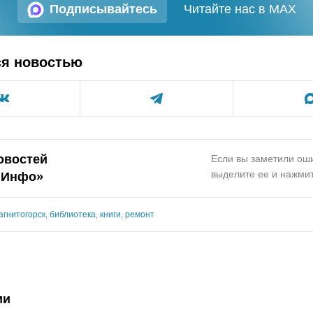
Подписывайтесь
Читайте нас в MAX
ся новостью
овостей
Если вы заметили оши
выделите ее и нажмит
.Инфо»
агнитогорск
,
библиотека
,
книги
,
ремонт
ии