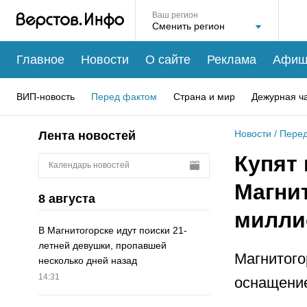
Ваш регион
Главное
Новости
О сайте
Реклама
Афиш
ВИП-новость
Перед фактом
Страна и мир
Дежурная ч
Новости
/
Перед
Лента новостей
Купят 
Календарь новостей
Магни
8 августа
милли
В Магнитогорске идут поиски 21-
летней девушки, пропавшей
Магнитого
несколько дней назад
14:31
оснащение