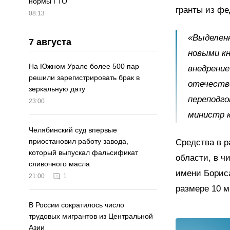
нормы ГТО
гранты из фе
08:13
«Выделенн
7 августа
новыми к
На Южном Урале более 500 пар
внедрение
решили зарегистрировать брак в
отечеств
зеркальную дату
переподго
23:00
министр 
Челябинский суд впервые
приостановил работу завода,
Средства в 
который выпускал фальсификат
области, в ч
сливочного масла
имени Бориса
21:00
1
размере 10 м
В России сократилось число
трудовых мигрантов из Центральной
Азии