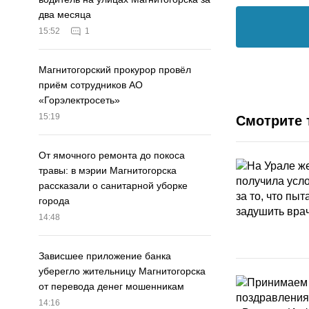
два месяца
15:52
1
Магнитогорский прокурор провёл
приём сотрудников АО
«Горэлектросеть»
15:19
Смотрите 
От ямочного ремонта до покоса
травы: в мэрии Магнитогорска
рассказали о санитарной уборке
города
14:48
Зависшее приложение банка
уберегло жительницу Магнитогорска
от перевода денег мошенникам
14:16