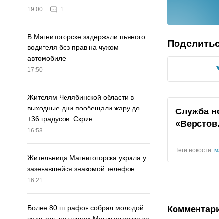
19:00
1
В Магнитогорске задержали пьяного
Поделить
водителя без прав на чужом
автомобиле
17:50
Жителям Челябинской области в
выходные дни пообещали жару до
Служба н
+36 градусов. Скрин
«Верстов
16:53
Теги новости:
м
Жительница Магнитогорска украла у
зазевавшейся знакомой телефон
16:21
Более 80 штрафов собрал молодой
Комментар
водитель на улицах Магнитогорска за