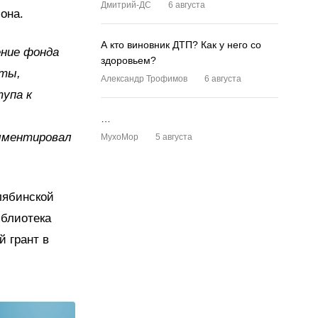
Дмитрий-ДС
6 августа
она.
А кто виновник ДТП? Как у него со
ение фонда
здоровьем?
оты,
Александр Трофимов
6 августа
тупа к
…
омментировал
MyxoMop
5 августа
лябинской
иблиотека
 грант в