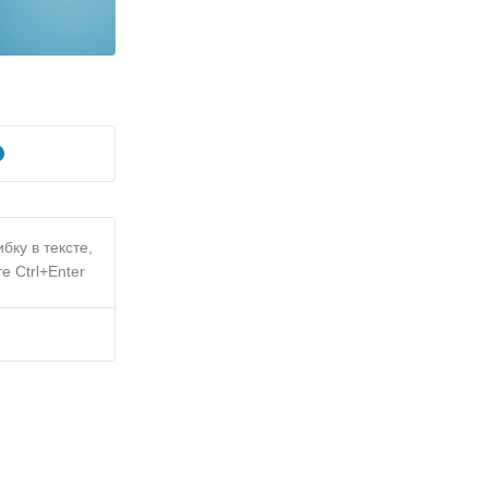
бку в тексте,
е Ctrl+Enter