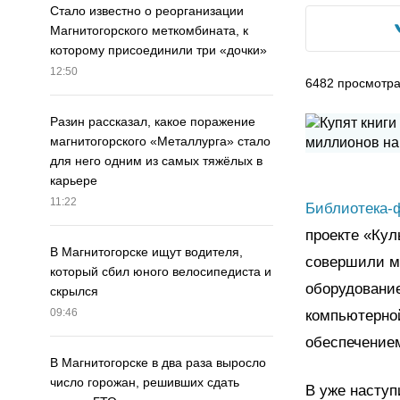
Стало известно о реорганизации
Магнитогорского меткомбината, к
которому присоединили три «дочки»
12:50
6482
просмотр
Разин рассказал, какое поражение
магнитогорского «Металлурга» стало
для него одним из самых тяжёлых в
карьере
11:22
Библиотека-
проекте «Кул
В Магнитогорске ищут водителя,
совершили м
который сбил юного велосипедиста и
оборудовани
скрылся
09:46
компьютерно
обеспечение
В Магнитогорске в два раза выросло
число горожан, решивших сдать
В уже наступ