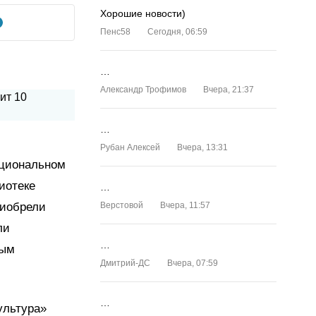
Хорошие новости)
Пенс58
Сегодня, 06:59
…
Александр Трофимов
Вчера, 21:37
…
Рубан Алексей
Вчера, 13:31
ациональном
иотеке
…
риобрели
Верстовой
Вчера, 11:57
ли
…
ным
Дмитрий-ДС
Вчера, 07:59
…
ультура»