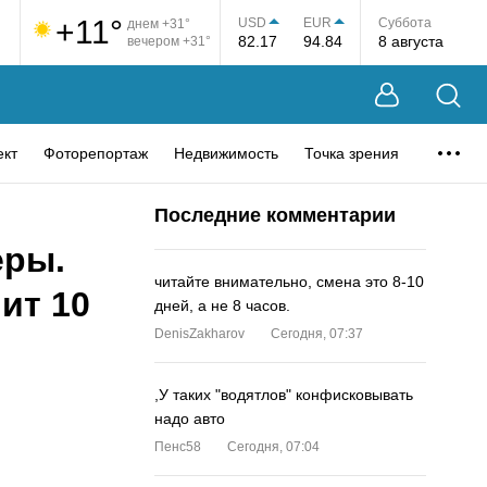
+11°
USD
EUR
Суббота
днем +31°
82.17
94.84
8 августа
вечером +31°
ект
Фоторепортаж
Недвижимость
Точка зрения
Последние комментарии
еры.
читайте внимательно, смена это 8-10
ит 10
дней, а не 8 часов.
DenisZakharov
Сегодня, 07:37
,У таких "водятлов" конфисковывать
надо авто
Пенс58
Сегодня, 07:04