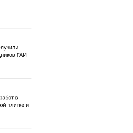
олучили
дников ГАИ
работ в
ой плитке и