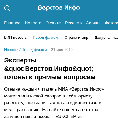
Главное
Новости
О сайте
Реклама
Афиша
Фотор
ВИП-новость
Перед фактом
Страна и мир
Дежурная ча
Новости
/
Перед фактом
21 мая 2010
Эксперты
&quot;Верстов.Инфо&quot;
готовы к прямым вопросам
Отныне каждый читатель МИА «Верстов.Инфо»
может задать свой «вопрос в лоб» юристу,
риэлтору, специалистам по автодиагностике и
медстрахованию. На сайте нашего агентства
запущен новый проект – «ЭКСПЕРТ».