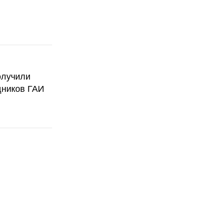
олучили
дников ГАИ