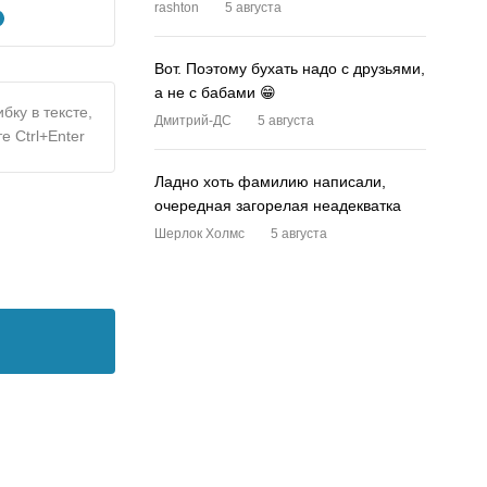
rashton
5 августа
Вот. Поэтому бухать надо с друзьями,
а не с бабами 😁
бку в тексте,
Дмитрий-ДС
5 августа
е Ctrl+Enter
Ладно хоть фамилию написали,
очередная загорелая неадекватка
Шерлок Холмс
5 августа