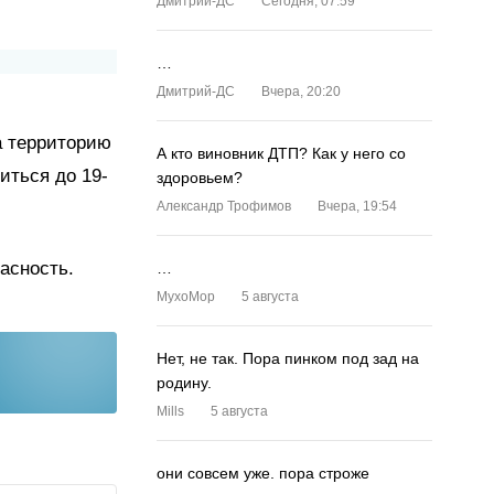
Дмитрий-ДС
Сегодня, 07:59
…
Дмитрий-ДС
Вчера, 20:20
а территорию
А кто виновник ДТП? Как у него со
иться до 19-
здоровьем?
Александр Трофимов
Вчера, 19:54
асность.
…
MyxoMop
5 августа
Нет, не так. Пора пинком под зад на
родину.
Mills
5 августа
они совсем уже. пора строже