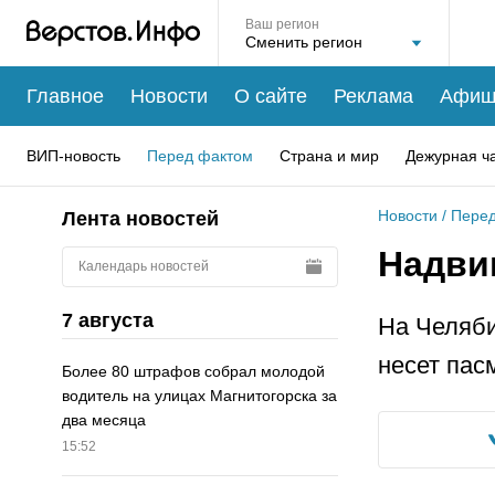
Ваш регион
Главное
Новости
О сайте
Реклама
Афиш
ВИП-новость
Перед фактом
Страна и мир
Дежурная ч
Новости
/
Перед
Лента новостей
Надви
Календарь новостей
7 августа
На Челяби
несет пас
Более 80 штрафов собрал молодой
водитель на улицах Магнитогорска за
два месяца
15:52