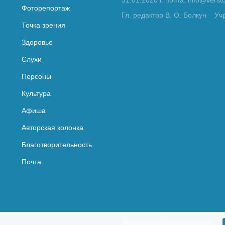
31.01.2020 г. почта: info@vers
Фоторепортаж
Гл. редактор В. О. Болкун
Уч
Точка зрения
Здоровье
Слухи
Персоны
Культура
Афиша
Авторская колонка
Благотворительность
Почта
Политика конфиденциальности