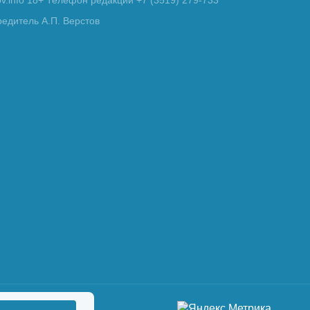
tov.info 18+ Телефон редакции +7 (3519) 279-733
редитель А.П. Верстов