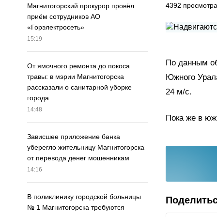
4392
просмотр
Магнитогорский прокурор провёл
приём сотрудников АО
«Горэлектросеть»
15:19
По данным об
От ямочного ремонта до покоса
Южного Урала
травы: в мэрии Магнитогорска
рассказали о санитарной уборке
24 м/с.
города
14:48
Пока же в юж
Зависшее приложение банка
уберегло жительницу Магнитогорска
от перевода денег мошенникам
14:16
В поликлинику городской больницы
Поделить
№ 1 Магнитогорска требуются