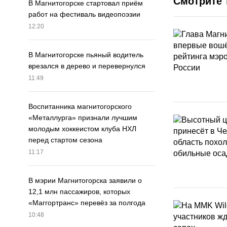
Смотрите 
В Магнитогорске стартовал приём
работ на фестиваль видеопоэзии
12:20
В Магнитогорске пьяный водитель
врезался в дерево и перевернулся
11:49
Воспитанника магнитогорского
«Металлурга» признали лучшим
молодым хоккеистом клуба НХЛ
перед стартом сезона
11:17
В мэрии Магнитогорска заявили о
12,1 млн пассажиров, которых
«Маггортранс» перевёз за полгода
10:48