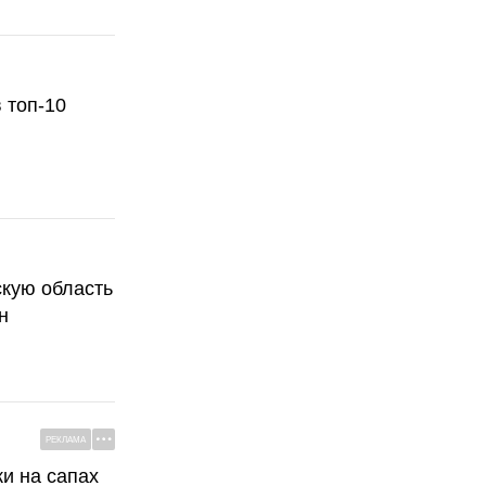
 топ-10
скую область
н
РЕКЛАМА
ки на сапах