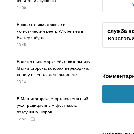
санитар и акушерка
14:00
Беспилотники атаковали
служба н
логистический центр Wildberries в
Екатеринбурге
Верстов.
13:45
Водитель иномарки сбил жительницу
Магнитогорска, которая переходила
дорогу в неположенном месте
Комментар
13:14
В Магнитогорске стартовал ставший
уже традиционным фестиваль
воздушных шаров
12:52
1