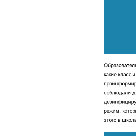
Образовател
какие классы
проинформиро
соблюдали ди
дезинфициру
режим, кото
этого в школ