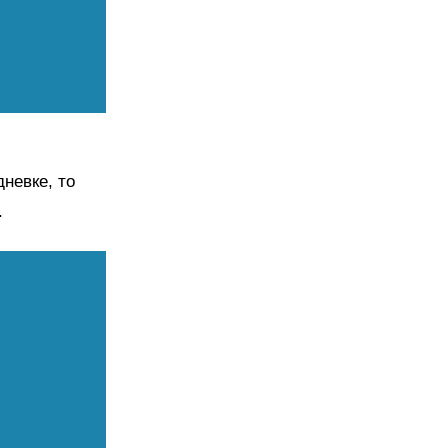
невке, то
.