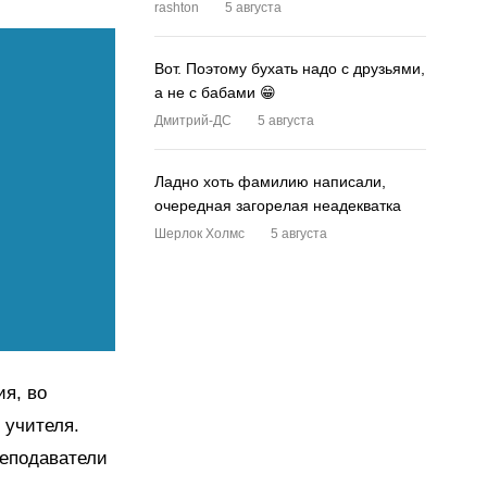
rashton
5 августа
Вот. Поэтому бухать надо с друзьями,
а не с бабами 😁
Дмитрий-ДС
5 августа
Ладно хоть фамилию написали,
очередная загорелая неадекватка
Шерлок Холмс
5 августа
ия, во
 учителя.
реподаватели