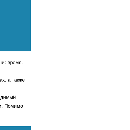
и: время,
х, а также
одимый
и. Помимо