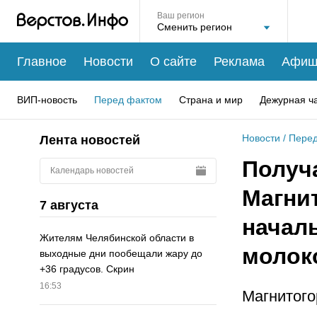
Ваш регион
Главное
Новости
О сайте
Реклама
Афиш
ВИП-новость
Перед фактом
Страна и мир
Дежурная ч
Новости
/
Перед
Лента новостей
Получ
Календарь новостей
Магни
7 августа
начал
Жителям Челябинской области в
молок
выходные дни пообещали жару до
+36 градусов. Скрин
16:53
Магнитого