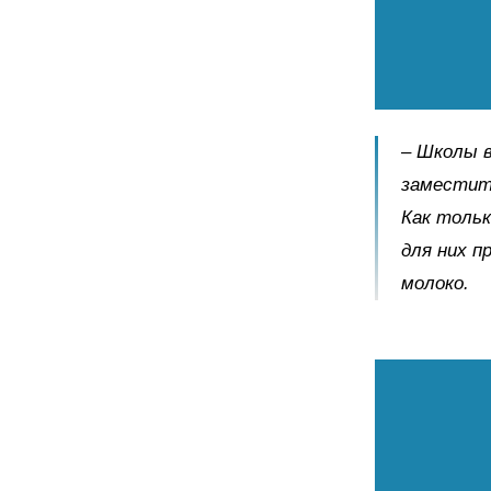
– Школы в
заместите
Как тольк
для них п
молоко.