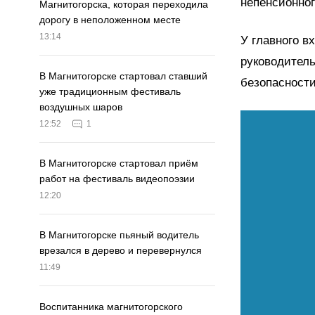
непенсионног
Магнитогорска, которая переходила
дорогу в неположенном месте
13:14
У главного в
руководитель
В Магнитогорске стартовал ставший
безопасност
уже традиционным фестиваль
воздушных шаров
12:52
1
В Магнитогорске стартовал приём
работ на фестиваль видеопоэзии
12:20
В Магнитогорске пьяный водитель
врезался в дерево и перевернулся
11:49
Воспитанника магнитогорского