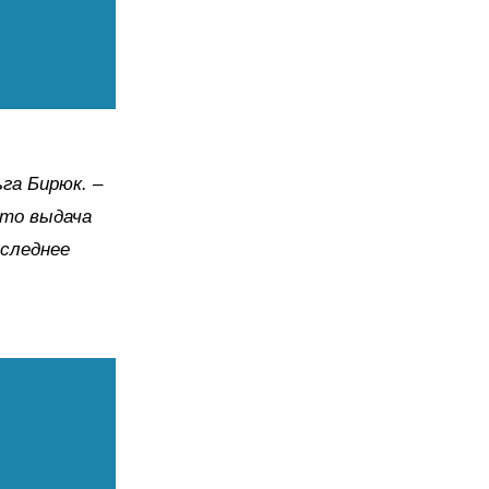
га Бирюк. –
 то выдача
оследнее