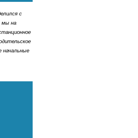
делился с
 мы на
истанционное
родительское
е начальные