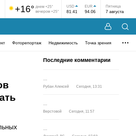
+16°
USD
EUR
Пятница
днем +25°
81.41
94.06
7 августа
вечером +25°
ект
Фоторепортаж
Недвижимость
Точка зрения
Последние комментарии
…
ов
Рубан Алексей
Сегодня, 13:31
ать
…
Верстовой
Сегодня, 11:57
льных
…