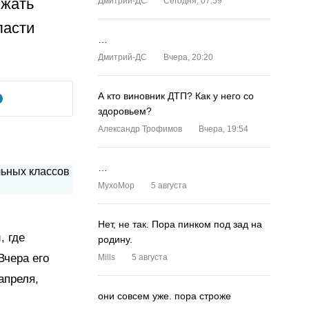
лжать
Дмитрий-ДС
Сегодня, 07:59
ласти
…
Дмитрий-ДС
Вчера, 20:20
А кто виновник ДТП? Как у него со
здоровьем?
Александр Трофимов
Вчера, 19:54
…
MyxoMop
5 августа
Нет, не так. Пора пинком под зад на
, где
родину.
Вчера его
Mills
5 августа
апреля,
они совсем уже. пора строже