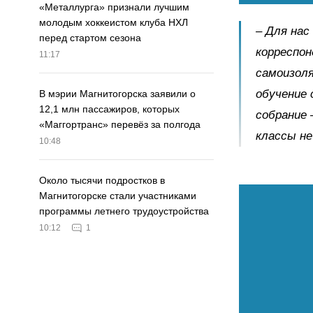
«Металлурга» признали лучшим
молодым хоккеистом клуба НХЛ
– Для нас
перед стартом сезона
корреспон
11:17
самоизоля
обучение 
В мэрии Магнитогорска заявили о
12,1 млн пассажиров, которых
собрание 
«Маггортранс» перевёз за полгода
классы не
10:48
Около тысячи подростков в
Магнитогорске стали участниками
программы летнего трудоустройства
10:12
1