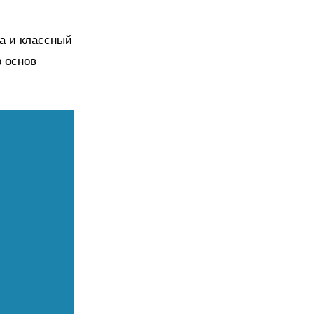
а и классный
р основ