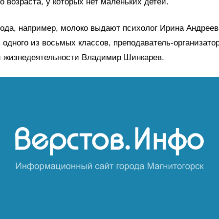
о возраста, у которых нет маленьких детей.
хода, например, молоко выдают психолог Ирина Андреев
 одного из восьмых классов, преподаватель-организато
и жизнедеятельности Владимир Шинкарев.