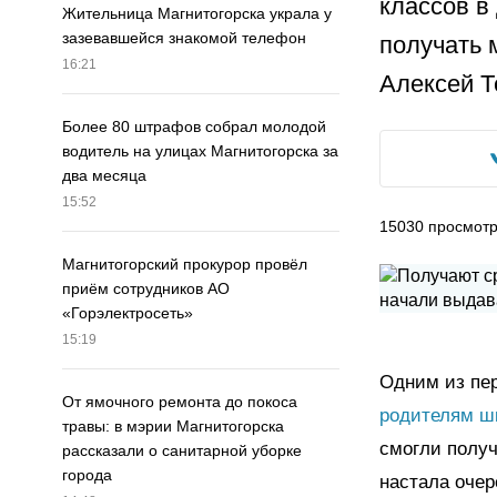
классов в
Жительница Магнитогорска украла у
зазевавшейся знакомой телефон
получать 
16:21
Алексей Т
Более 80 штрафов собрал молодой
водитель на улицах Магнитогорска за
два месяца
15:52
15030
просмот
Магнитогорский прокурор провёл
приём сотрудников АО
«Горэлектросеть»
15:19
Одним из пер
От ямочного ремонта до покоса
родителям ш
травы: в мэрии Магнитогорска
смогли получ
рассказали о санитарной уборке
города
настала очер