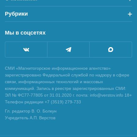
Главное
Новости
Рубрики
О сайте
Реклама
ВИП-новость
Перед фактом
Афиша
Фоторепортажи
Мы в соцсетях
Страна и мир
Дежурная часть
IT новости
Спорт
Политика
Экономика
Спецпроект
Фоторепортаж
СМИ «Магнитогорское информационное агентство»
зарегистрировано Федеральной службой по надзору в сфере
Недвижимость
Точка зрения
связи, информационных технологий и массовых
Курьезы
Здоровье
коммуникаций. Запись в реестре зарегистрированных СМИ:
ЭЛ № ФС77-77805 от 31.01.2020 г. почта: info@verstov.info 18+
Досуг
Слухи
Телефон редакции +7 (3519) 279-733
Анонсы
Персоны
Гл. редактор В. О. Болкун
Новости партнеров
Культура
Учредитель А.П. Верстов
Авто
Афиша