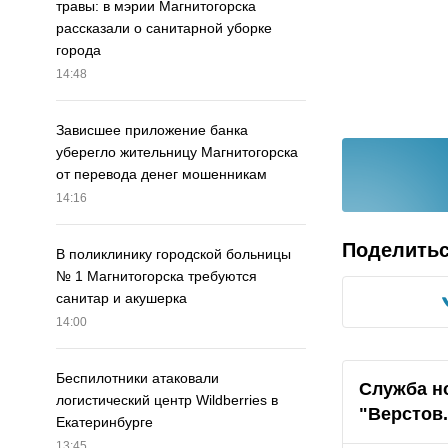
травы: в мэрии Магнитогорска
рассказали о санитарной уборке
города
14:48
Зависшее приложение банка
уберегло жительницу Магнитогорска
от перевода денег мошенникам
14:16
Поделить
В поликлинику городской больницы
№ 1 Магнитогорска требуются
санитар и акушерка
14:00
Беспилотники атаковали
Служба н
логистический центр Wildberries в
"Верстов
Екатеринбурге
13:45