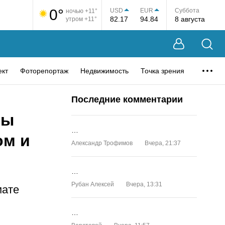
0°
USD
EUR
Суббота
ночью +11°
82.17
94.84
8 августа
утром +11°
ект
Фоторепортаж
Недвижимость
Точка зрения
Последние комментарии
ты
…
ом и
Александр Трофимов
Вчера, 21:37
…
Рубан Алексей
Вчера, 13:31
мате
…