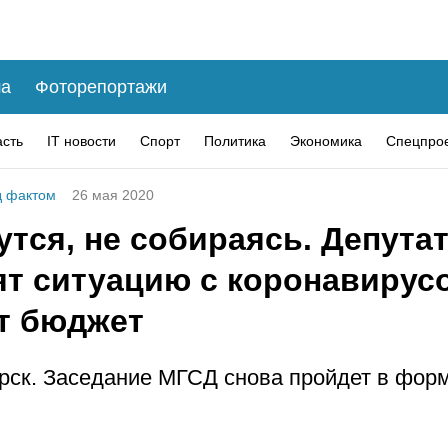
а
Фоторепортажи
асть
IT новости
Спорт
Политика
Экономика
Спецпро
 фактом
26 мая 2020
тся, не собираясь. Депута
ят ситуацию с коронавирус
т бюджет
рск. Заседание МГСД снова пройдет в фор