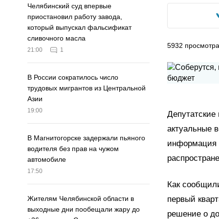
Челябинский суд впервые
приостановил работу завода,
который выпускал фальсификат
сливочного масла
5932
просмотр
21:00
1
В России сократилось число
трудовых мигрантов из Центральной
Азии
19:00
Депутатские 
актуальные в
В Магнитогорске задержали пьяного
информация о
водителя без прав на чужом
распростран
автомобиле
17:50
Как сообщили
первый кварт
Жителям Челябинской области в
выходные дни пообещали жару до
решение о д