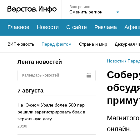
Ваш регион
Главное
Новости
О сайте
Реклама
Афиш
ВИП-новость
Перед фактом
Страна и мир
Дежурная ч
Новости
/
Перед
Лента новостей
Соберу
Календарь новостей
обсуд
7 августа
приму
На Южном Урале более 500 пар
решили зарегистрировать брак в
Магнитого
зеркальную дату
23:00
онлайн.