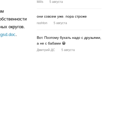
Mills
5 августа
ым
они совсем уже. пора строже
обственности
rashton
5 августа
ных округов.
mgsd.doc
.
Вот. Поэтому бухать надо с друзьями,
а не с бабами 😁
Дмитрий-ДС
5 августа