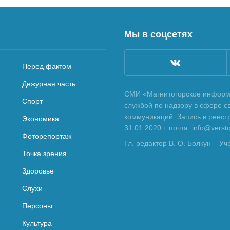
Мы в соцсетях
Перед фактом
Дежурная часть
СМИ «Магнитогорское информа
Спорт
службой по надзору в сфере с
коммуникаций. Запись в реес
Экономика
31.01.2020 г. почта: info@vers
Фоторепортаж
Гл. редактор В. О. Болкун
Уч
Точка зрения
Здоровье
Слухи
Персоны
Культура