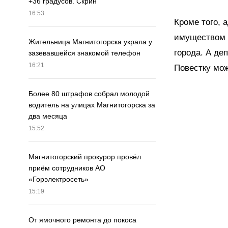
+36 градусов. Скрин
16:53
Кроме того,
имуществом 
Жительница Магнитогорска украла у
города. А де
зазевавшейся знакомой телефон
16:21
Повестку мож
Более 80 штрафов собрал молодой
водитель на улицах Магнитогорска за
два месяца
15:52
Магнитогорский прокурор провёл
приём сотрудников АО
«Горэлектросеть»
15:19
От ямочного ремонта до покоса