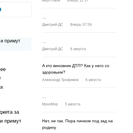
Верстовой
Вчера, 11:57
…
Дмитрий-ДС
Вчера, 07:59
…
Дмитрий-ДС
6 августа
А кто виновник ДТП? Как у него со
лее
здоровьем?
т
Александр Трофимов
6 августа
ях
…
MyxoMop
5 августа
джета за
 и примут
Нет, не так. Пора пинком под зад на
родину.