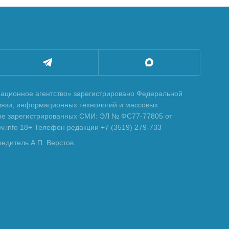
ционное агентство» зарегистрировано Федеральной
вязи, информационных технологий и массовых
тре зарегистрированных СМИ: ЭЛ № ФС77-77805 от
tov.info 18+ Телефон редакции +7 (3519) 279-733
редитель А.П. Верстов