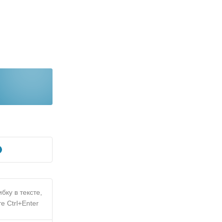
бку в тексте,
е Ctrl+Enter