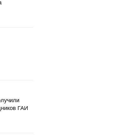
а
олучили
дников ГАИ