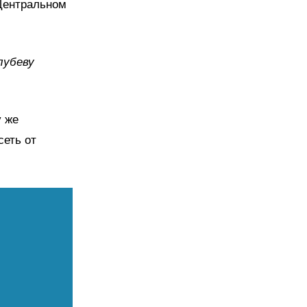
 Центральном
лубеву
у же
сеть от