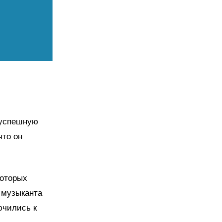
 успешную
что он
которых
 музыканта
ючились к