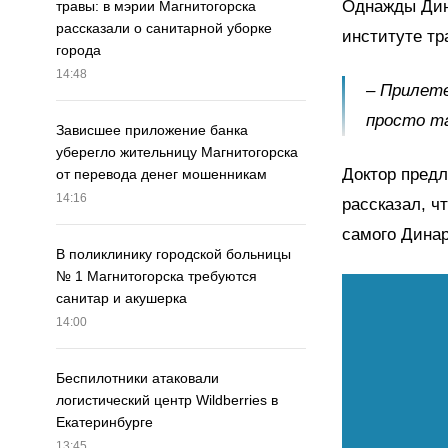
Однажды Дина
травы: в мэрии Магнитогорска
рассказали о санитарной уборке
институте тр
города
14:48
– Прилете
просто та
Зависшее приложение банка
уберегло жительницу Магнитогорска
Доктор предл
от перевода денег мошенникам
14:16
рассказал, ч
самого Динара
В поликлинику городской больницы
№ 1 Магнитогорска требуются
санитар и акушерка
14:00
Беспилотники атаковали
логистический центр Wildberries в
Екатеринбурге
13:45