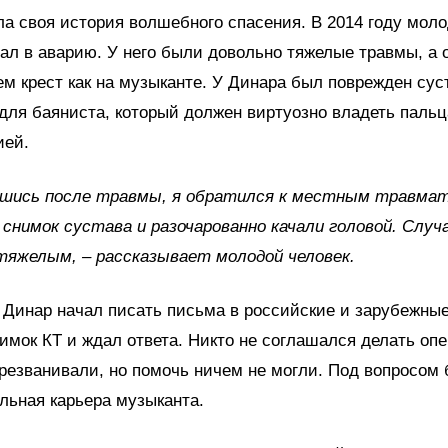
а своя история волшебного спасения. В 2014 году мол
ал в аварию. У него были довольно тяжелые травмы, а 
ем крест как на музыканте. У Динара был поврежден сус
 для баяниста, который должен виртуозно владеть пальц
ией.
вшись после травмы, я обратился к местным травмат
снимок сустава и разочарованно качали головой. Случ
яжелым, – рассказывает молодой человек.
Динар начал писать письма в российские и зарубежные
имок КТ и ждал ответа. Никто не соглашался делать оп
резванивали, но помочь ничем не могли. Под вопросом
льная карьера музыканта.