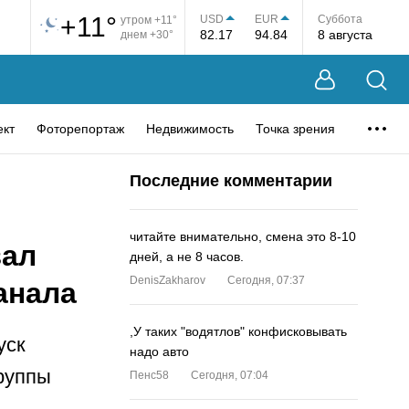
+11°
USD
EUR
Суббота
утром +11°
82.17
94.84
8 августа
днем +30°
ект
Фоторепортаж
Недвижимость
Точка зрения
Последние комментарии
читайте внимательно, смена это 8-10
зал
дней, а не 8 часов.
DenisZakharov
Сегодня, 07:37
анала
,У таких "водятлов" конфисковывать
уск
надо авто
группы
Пенс58
Сегодня, 07:04