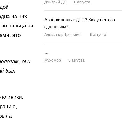
Дмитрий-ДС
6 августа
одой
одна из них
А кто виновник ДТП? Как у него со
тав пальца на
здоровьем?
ами, это
Александр Трофимов
6 августа
…
MyxoMop
5 августа
ологам, они
ай был
 клиники,
ерацию,
 была