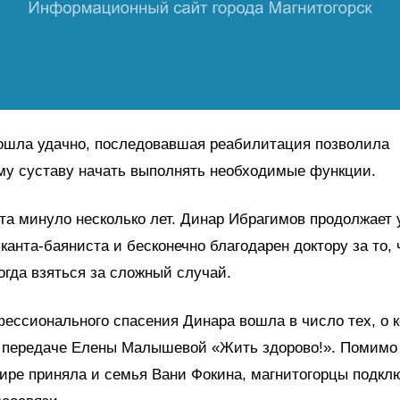
ошла удачно, последовавшая реабилитация позволила
му суставу начать выполнять необходимые функции.
та минуло несколько лет. Динар Ибрагимов продолжает
канта-баяниста и бесконечно благодарен доктору за то, 
огда взяться за сложный случай.
ессионального спасения Динара вошла в число тех, о 
в передаче Елены Малышевой «Жить здорово!». Помимо
ире приняла и семья Вани Фокина, магнитогорцы подкл