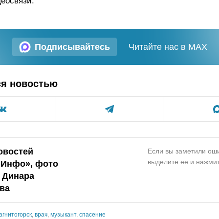
еосвязи.
Подписывайтесь
Читайте нас в MAX
ся новостью
овостей
Если вы заметили оши
выделите ее и нажмит
.Инфо», фото
а Динара
ва
агнитогорск
,
врач
,
музыкант
,
спасение