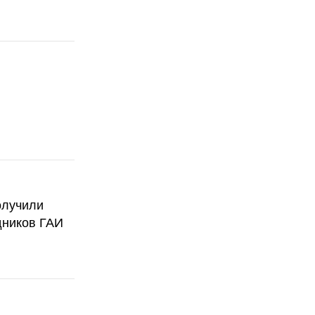
олучили
дников ГАИ