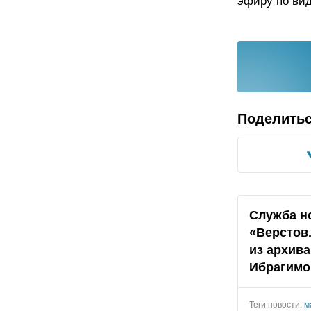
эфиру по вид
Поделить
Служба н
«Верстов
из архив
Ибрагимо
Теги новости:
м