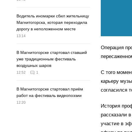
Водитель иномарки сбил жительницу
Магнитогорска, которая переходила
дорогу в неположенном месте
13:14
Операция пр
В Магнитогорске стартовал ставший
пересаженно
уже традиционным фестиваль
воздушных шаров
С того момен
12:52
1
карьеру музы
В Магнитогорске стартовал приём
согласился т
работ на фестиваль видеопоэзии
12:20
История проф
рассказали 
участие в эф