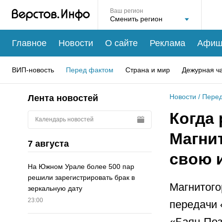
Ваш регион
Главное
Новости
О сайте
Реклама
Афиш
ВИП-новость
Перед фактом
Страна и мир
Дежурная ч
Новости
/
Перед
Лента новостей
Когда 
Календарь новостей
Магни
7 августа
свою 
На Южном Урале более 500 пар
решили зарегистрировать брак в
Магнитого
зеркальную дату
23:00
передачи 
«Баян-Поз