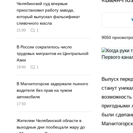
Челябинский суд впервые
приостановил работу завода,
который выпускал фальсификат
сливочного масла
21:00
1
9050
просмотр
В России сократилось число
трудовых мигрантов из Центральной
Азии
19:00
1
Выпуск перед
В Магнитогорске задержали пьяного
станут уника
водителя без прав на чужом
возможность
автомобиле
17:50
пригодными 
были сделан
Жителям Челябинской области в
Магнитогорск
выходные дни пообещали жару до