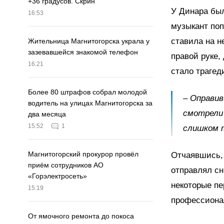
+36 градусов. Скрин
У Динара был
16:53
музыкант поп
ставила на н
Жительница Магнитогорска украла у
зазевавшейся знакомой телефон
правой руке,
16:21
стало трагед
Более 80 штрафов собрал молодой
– Оправи
водитель на улицах Магнитогорска за
смотрели 
два месяца
15:52
1
слишком т
Магнитогорский прокурор провёл
Отчаявшись, 
приём сотрудников АО
отправлял сн
«Горэлектросеть»
некоторые пе
15:19
профессиона
От ямочного ремонта до покоса