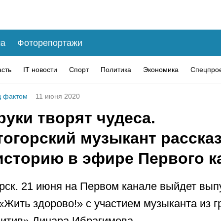
а
Фоторепортажи
асть
IT новости
Спорт
Политика
Экономика
Спецпро
 фактом
11 июня 2020
руки творят чудеса.
тогорский музыкант расска
историю в эфире Первого к
рск. 21 июня на Первом канале выйдет вып
«Жить здорово!» с участием музыканта из 
итив» Динара Ибрагимова.