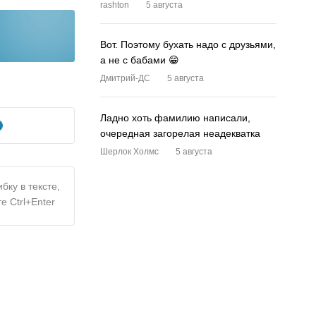
rashton
5 августа
Вот. Поэтому бухать надо с друзьями,
а не с бабами 😁
Дмитрий-ДС
5 августа
Ладно хоть фамилию написали,
очередная загорелая неадекватка
Шерлок Холмс
5 августа
бку в тексте,
е Ctrl+Enter