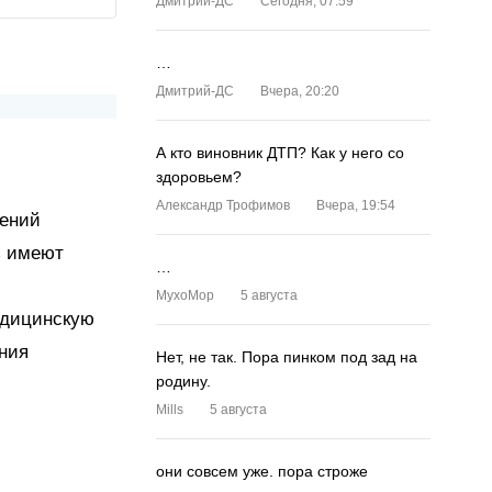
Дмитрий-ДС
Сегодня, 07:59
…
Дмитрий-ДС
Вчера, 20:20
А кто виновник ДТП? Как у него со
здоровьем?
Александр Трофимов
Вчера, 19:54
дений
ь имеют
…
MyxoMop
5 августа
едицинскую
ния
Нет, не так. Пора пинком под зад на
родину.
.
Mills
5 августа
они совсем уже. пора строже