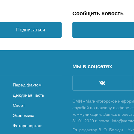
Сообщить новость
Подписаться
Мы в соцсетях
Перед фактом
Дежурная часть
СМИ «Магнитогорское информа
Спорт
службой по надзору в сфере с
коммуникаций. Запись в реес
Экономика
31.01.2020 г. почта: info@vers
Фоторепортаж
Гл. редактор В. О. Болкун
Уч