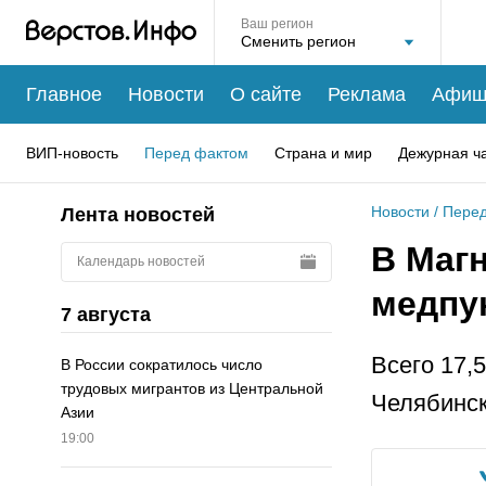
Ваш регион
Главное
Новости
О сайте
Реклама
Афиш
ВИП-новость
Перед фактом
Страна и мир
Дежурная ч
Новости
/
Перед
Лента новостей
В Маг
Календарь новостей
медпу
7 августа
Всего 17,
В России сократилось число
трудовых мигрантов из Центральной
Челябинск
Азии
19:00