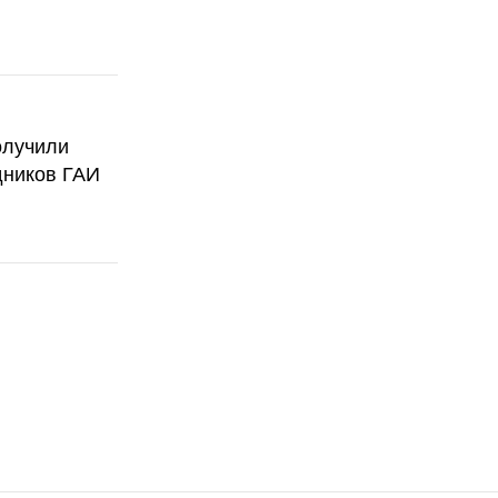
олучили
дников ГАИ