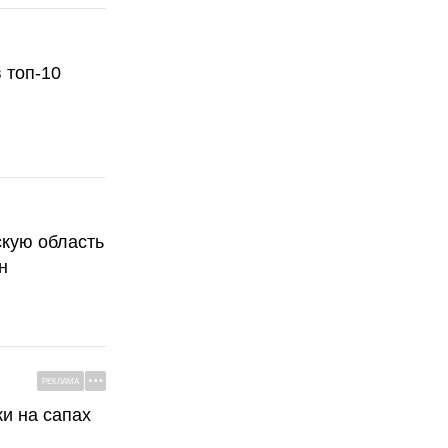
 топ-10
скую область
н
РЕКЛАМА
ки на сапах