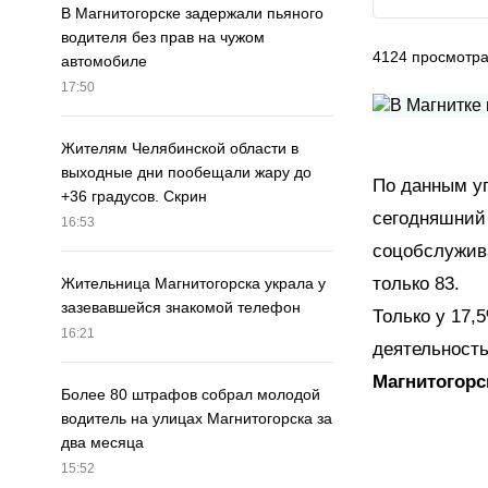
В Магнитогорске задержали пьяного
водителя без прав на чужом
4124
просмотр
автомобиле
17:50
Жителям Челябинской области в
выходные дни пообещали жару до
По данным уп
+36 градусов. Скрин
сегодняшний
16:53
соцобслужив
только 83.
Жительница Магнитогорска украла у
зазевавшейся знакомой телефон
Только у 17,
16:21
деятельность
Магнитогорс
Более 80 штрафов собрал молодой
водитель на улицах Магнитогорска за
два месяца
15:52