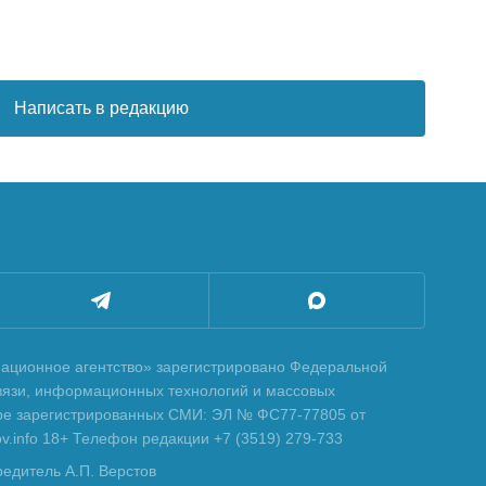
Написать в редакцию
ционное агентство» зарегистрировано Федеральной
вязи, информационных технологий и массовых
тре зарегистрированных СМИ: ЭЛ № ФС77-77805 от
tov.info 18+ Телефон редакции +7 (3519) 279-733
редитель А.П. Верстов