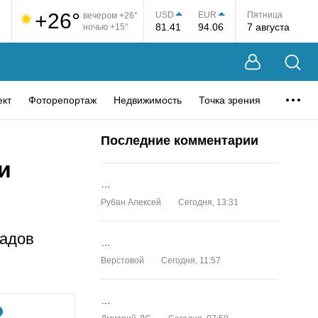
+26°
USD
EUR
Пятница
вечером +26°
81.41
94.06
7 августа
ночью +15°
ект
Фоторепортаж
Недвижимость
Точка зрения
Последние комментарии
и
…
Рубан Алексей
Сегодня, 13:31
садов
…
Верстовой
Сегодня, 11:57
…