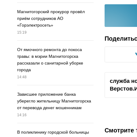
Магнитогорский прокурор провёл
приём сотрудников АО
«Горэлектросеть»
15:19
Поделить
От ямочного ремонта до покоса
травы: в мэрии Магнитогорска
рассказали о санитарной уборке
города
14:48
служба н
Верстов.
Зависшее приложение банка
уберегло жительницу Магнитогорска
от перевода денег мошенникам
14:16
Смотрите 
В поликлинику городской больницы