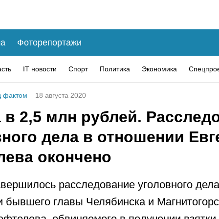
а
Фоторепортажи
асть
IT новости
Спорт
Политика
Экономика
Спецпро
 фактом
18 августа 2020
 в 2,5 млн рублей. Расслед
вного дела в отношении Евг
лева окончено
авершилось расследование уголовного дела
 бывшего главы Челябинска и Магнитогорс
ефтелева, обвиняемого в получении взятки.