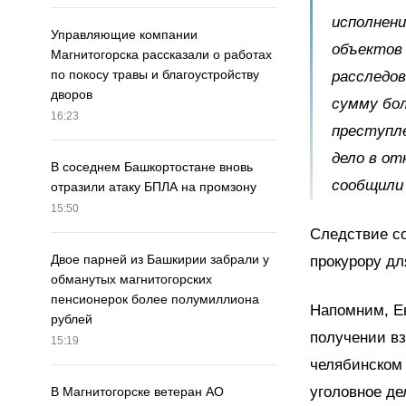
исполнен
Управляющие компании
объектов 
Магнитогорска рассказали о работах
по покосу травы и благоустройству
расследов
дворов
сумму бол
16:23
преступле
дело в от
В соседнем Башкортостане вновь
сообщили
отразили атаку БПЛА на промзону
15:50
Следствие со
Двое парней из Башкирии забрали у
прокурору дл
обманутых магнитогорских
пенсионерок более полумиллиона
Напомним, Ев
рублей
получении вз
15:19
челябинском
уголовное де
В Магнитогорске ветеран АО