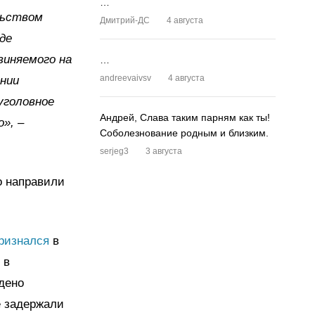
…
льством
Дмитрий-ДС
4 августа
де
виняемого на
…
andreevaivsv
4 августа
ении
уголовное
Андрей, Слава таким парням как ты!
», –
Соболезнование родным и близким.
serjeg3
3 августа
о направили
ризнался
в
 в
дено
е задержали