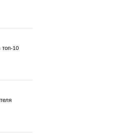
 топ-10
ателя