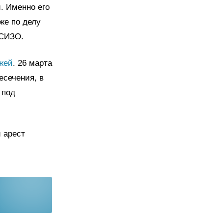
. Именно его
же по делу
СИЗО.
жей
. 26 марта
сечения, в
 под
 арест