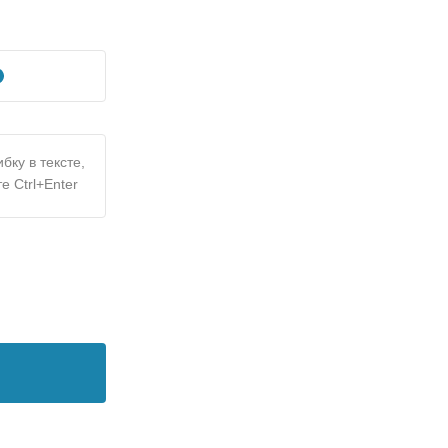
бку в тексте,
е Ctrl+Enter