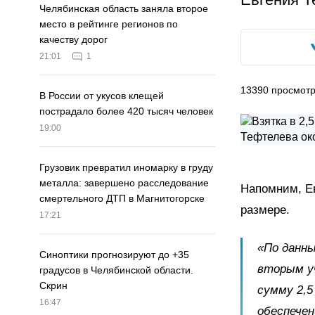
Челябинская область заняла второе
место в рейтинге регионов по
качеству дорог
21:01
1
13390
просмот
В России от укусов клещей
пострадало более 420 тысяч человек
19:00
Грузовик превратил иномарку в груду
металла: завершено расследование
Напомним, Ев
смертельного ДТП в Магнитогорске
размере.
17:21
«По данны
Синоптики прогнозируют до +35
вторым у
градусов в Челябинской области.
Скрин
сумму 2,5
16:47
обеспечен