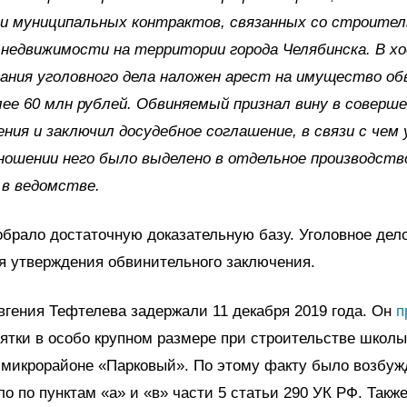
ии муниципальных контрактов, связанных со строите
недвижимости на территории города Челябинска. В хо
ания уголовного дела наложен арест на имущество об
ее 60 млн рублей. Обвиняемый признал вину в соверш
ния и заключил досудебное соглашение, в связи с чем 
ношении него было выделено в отдельное производство
 в ведомстве.
брало достаточную доказательную базу. Уголовное дел
я утверждения обвинительного заключения.
гения Тефтелева задержали 11 декабря 2019 года. Он
п
ятки в особо крупном размере при строительстве школы
 микрорайоне «Парковый». По этому факту было возбуж
ло по пунктам «а» и «в» части 5 статьи 290 УК РФ. Такж