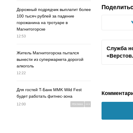
Поделить
Дорожный подрядчик выплатит более
100 тысяч рублей за падение
горожанина на тротуаре в
Магнитогорске
12:53
Служба н
Житель Магнитогорска пытался
«Верстов
вынести из супермаркета дорогой
алкоголь
12:22
Для гостей T-Банк MMK Wild Fest
Комментар
будет работать фитнес-зона
12:00
РЕКЛАМА