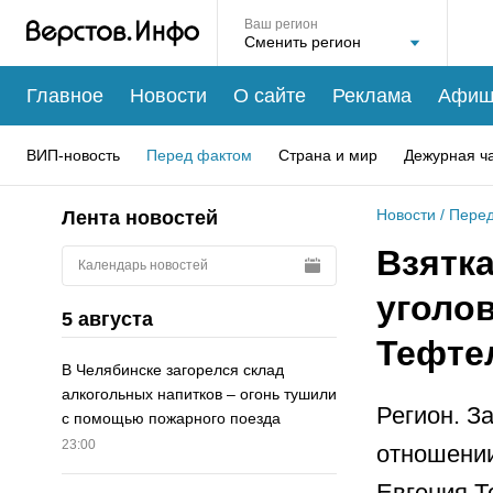
Ваш регион
Главное
Новости
О сайте
Реклама
Афиш
ВИП-новость
Перед фактом
Страна и мир
Дежурная ч
Новости
/
Перед
Лента новостей
Взятка
Календарь новостей
уголо
5 августа
Тефте
В Челябинске загорелся склад
алкогольных напитков – огонь тушили
Регион. З
с помощью пожарного поезда
23:00
отношении
Евгения Т