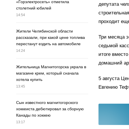
«Горэлектросеть» отметила
депутата чел
столетний юбилей
строительная
14:54
проходит еще
Жители Челябинской области
Три месяца э
рассказали, при какой цене топлива
перестанут ездить на автомобиле
седьмой кас
14:24
итоге вместо
домашний ар
Жительница Магнитогорска украла в
магазине крем, который сначала
5 августа Ц
хотела купить
Евгению Теф
13:45
Сын известного магнитогорского
хоккеиста дебютировал за сборную
Канады по хоккею
13:17