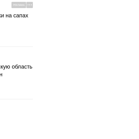
РЕКЛАМА
ки на сапах
скую область
н