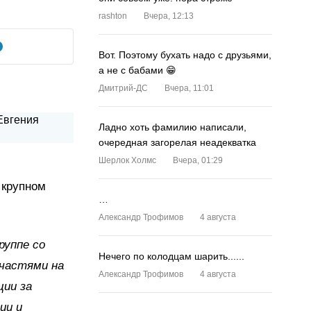
rashton
Вчера, 12:13
Вот. Поэтому бухать надо с друзьями,
а не с бабами 😁
Дмитрий-ДС
Вчера, 11:01
Ладно хоть фамилию написали,
очередная загорелая неадекватка
Шерлок Холмс
Вчера, 01:29
 крупном
…
Александр Трофимов
4 августа
руппе со
Нечего по колодцам шарить......
частями на
Александр Трофимов
4 августа
ции за
ии и