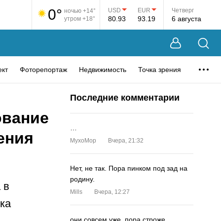
0°
USD
EUR
Четверг
ночью +14°
80.93
93.19
6 августа
утром +18°
ект
Фоторепортаж
Недвижимость
Точка зрения
Последние комментарии
ование
…
ения
MyxoMop
Вчера, 21:32
Нет, не так. Пора пинком под зад на
родину.
 в
Mills
Вчера, 12:27
ка
они совсем уже. пора строже