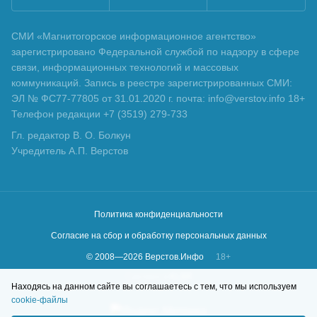
СМИ «Магнитогорское информационное агентство»
зарегистрировано Федеральной службой по надзору в сфере
связи, информационных технологий и массовых
коммуникаций. Запись в реестре зарегистрированных СМИ:
ЭЛ № ФС77-77805 от 31.01.2020 г. почта: info@verstov.info 18+
Телефон редакции +7 (3519) 279-733
Гл. редактор В. О. Болкун
Учредитель А.П. Верстов
Политика конфиденциальности
Согласие на сбор и обработку персональных данных
© 2008—
2026
Верстов.Инфо
18+
Сделано в
KLBR
Находясь на данном сайте вы соглашаетесь с тем, что мы используем
cookie-файлы