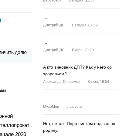
Верстовой
Сегодня, 11:57
…
Дмитрий-ДС
Сегодня, 07:59
…
Дмитрий-ДС
Вчера, 20:20
А кто виновник ДТП? Как у него со
здоровьем?
,
Александр Трофимов
Вчера, 19:54
вки
…
MyxoMop
5 августа
онной
Нет, не так. Пора пинком под зад на
еталлопрокат
родину.
ачале 2020