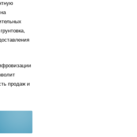
нтную
 на
ительных
грунтовка,
доставления
цифровизации
зволит
ть продаж и