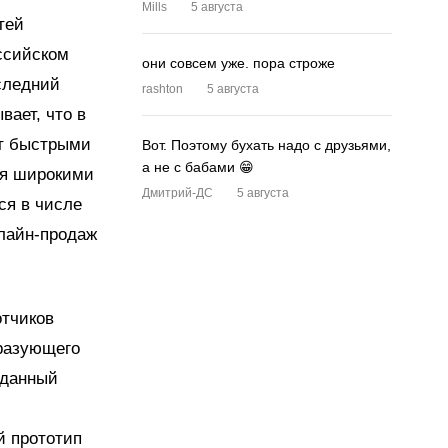
Mills
5 августа
тей
оссийском
они совсем уже. пора строже
оследний
rashton
5 августа
вает, что в
ут быстрыми
Вот. Поэтому бухать надо с друзьями,
а не с бабами 😁
ая широкими
Дмитрий-ДС
5 августа
ся в числе
нлайн-продаж
отчиков
бразующего
 данный
й прототип