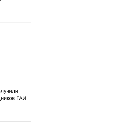
олучили
дников ГАИ