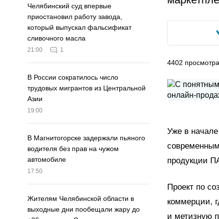
Челябинский суд впервые
приостановил работу завода,
который выпускал фальсификат
сливочного масла
21:00
1
4402
просмотр
В России сократилось число
трудовых мигрантов из Центральной
Азии
19:00
Уже в начале
В Магнитогорске задержали пьяного
современным
водителя без прав на чужом
автомобиле
продукции П
17:50
Проект по со
Жителям Челябинской области в
коммерции, г
выходные дни пообещали жару до
и метизную п