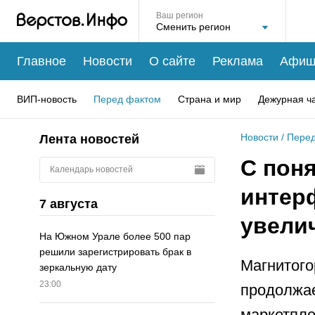
Ваш регион
Главное
Новости
О сайте
Реклама
Афиш
ВИП-новость
Перед фактом
Страна и мир
Дежурная ч
Новости
/
Перед
Лента новостей
С пон
Календарь новостей
интер
7 августа
увели
На Южном Урале более 500 пар
решили зарегистрировать брак в
Магнитого
зеркальную дату
23:00
продолжае
маркетпле