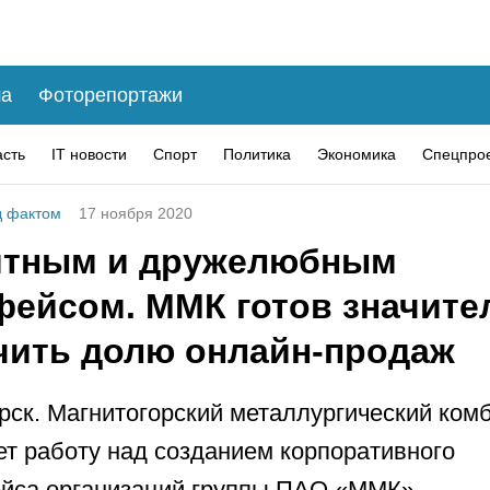
а
Фоторепортажи
асть
IT новости
Спорт
Политика
Экономика
Спецпро
 фактом
17 ноября 2020
ятным и дружелюбным
фейсом. ММК готов значите
чить долю онлайн-продаж
рск. Магнитогорский металлургический ком
т работу над созданием корпоративного
йса организаций группы ПАО «ММК».