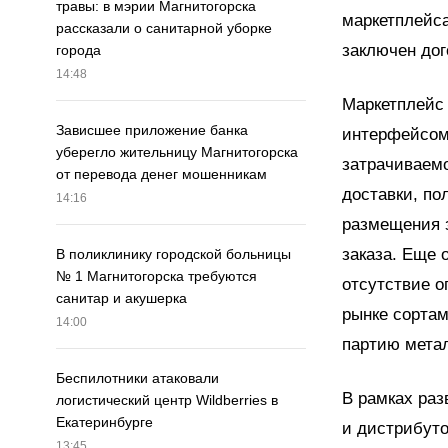
травы: в мэрии Магнитогорска
маркетплейса
рассказали о санитарной уборке
заключен дог
города
14:48
Маркетплейс
Зависшее приложение банка
интерфейсом,
уберегло жительницу Магнитогорска
затрачиваем
от перевода денег мошенникам
доставки, по
14:16
размещения 
заказа. Еще 
В поликлинику городской больницы
№ 1 Магнитогорска требуются
отсутствие о
санитар и акушерка
рынке сортам
14:00
партию мета
Беспилотники атаковали
В рамках ра
логистический центр Wildberries в
Екатеринбурге
и дистрибуто
13:45