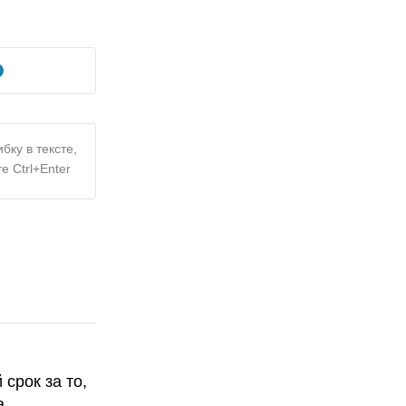
бку в тексте,
е Ctrl+Enter
срок за то,
а