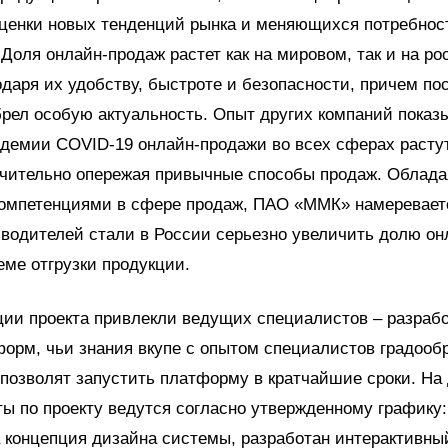
оценки новых тенденций рынка и меняющихся потребнос
 Доля онлайн-продаж растет как на мировом, так и на р
одаря их удобству, быстроте и безопасности, причем п
рел особую актуальность. Опыт других компаний показы
ндемии COVID-19 онлайн-продажи во всех сферах раст
ачительно опережая привычные способы продаж. Облад
компетенциями в сфере продаж, ПАО «ММК» намеревает
водителей стали в России серьезно увеличить долю о
ме отгрузки продукции.
ии проекта привлекли ведущих специалистов – разраб
орм, чьи знания вкупе с опытом специалистов градоо
позволят запустить платформу в кратчайшие сроки. На
ы по проекту ведутся согласно утвержденному графику:
 концепция дизайна системы, разработан интерактивны