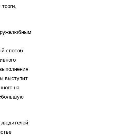
 торги,
 дружелюбным
ый способ
ивного
 выполнения
мы выступит
нного на
небольшую
изводителей
естве