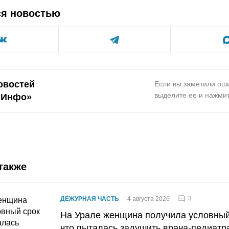
ся новостью
овостей
Если вы заметили оши
выделите ее и нажмит
.Инфо»
также
3
ДЕЖУРНАЯ ЧАСТЬ
4 августа 2026
На Урале женщина получила условный 
что пыталась задушить врача-педиатр