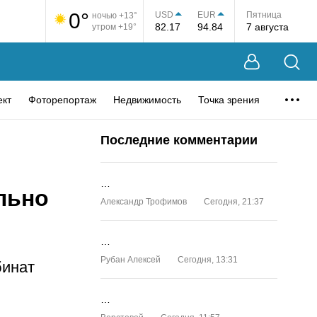
0°
USD
EUR
Пятница
ночью +13°
82.17
94.84
7 августа
утром +19°
ект
Фоторепортаж
Недвижимость
Точка зрения
Последние комментарии
…
льно
Александр Трофимов
Сегодня, 21:37
…
Рубан Алексей
Сегодня, 13:31
бинат
…