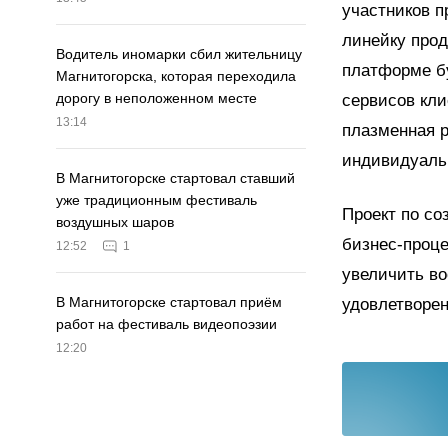
участников п
линейку прод
Водитель иномарки сбил жительницу
платформе б
Магнитогорска, которая переходила
дорогу в неположенном месте
сервисов кли
13:14
плазменная 
индивидуаль
В Магнитогорске стартовал ставший
уже традиционным фестиваль
Проект по со
воздушных шаров
бизнес-проце
12:52
1
увеличить в
В Магнитогорске стартовал приём
удовлетворен
работ на фестиваль видеопоэзии
12:20