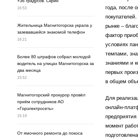
+36 градусов. Скрин
года, после 
16:53
покупателей.
Жительница Магнитогорска украла у
рынке – благ
зазевавшейся знакомой телефон
фактор приоб
16:21
условиях па
темпами, зн
Более 80 штрафов собрал молодой
знаниями и 
водитель на улицах Магнитогорска за
два месяца
первых произ
15:52
в общем объе
Магнитогорский прокурор провёл
Для реализац
приём сотрудников АО
онлайн-платф
«Горэлектросеть»
предприятия 
15:19
момент работ
От ямочного ремонта до покоса
подготовлена