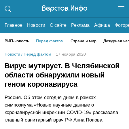
Главное
Новости
О сайте
Реклама
Афиша
Фотор
ВИП-новость
Перед фактом
Страна и мир
Дежурная ча
Новости
/
Перед фактом
17 ноября 2020
Вирус мутирует. В Челябинской
области обнаружили новый
геном коронавируса
Россия. Об этом сегодня днем в рамках
симпозиума «Новые научные данные о
коронавирусной инфекции COVID-19» рассказала
главный санитарный врач РФ Анна Попова.