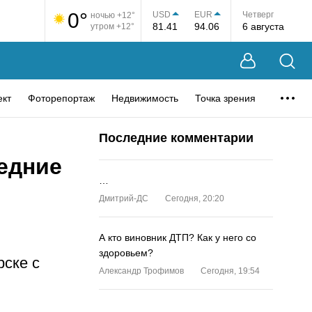
0°
USD
EUR
Четверг
ночью +12°
81.41
94.06
6 августа
утром +12°
ект
Фоторепортаж
Недвижимость
Точка зрения
Последние комментарии
едние
…
Дмитрий-ДС
Сегодня, 20:20
А кто виновник ДТП? Как у него со
здоровьем?
рске с
Александр Трофимов
Сегодня, 19:54
…