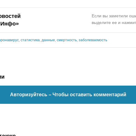
овостей
Если вы заметили оши
выделите ее и нажмит
.Инфо»
оронавирус
,
статистика
,
данные
,
смертность
,
заболеваемость
ии
Авторизуйтесь
– Чтобы оставить комментарий
также