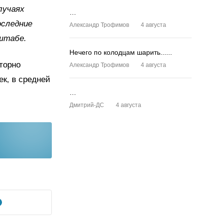
лучаях
…
оследние
Александр Трофимов
4 августа
 штабе.
Нечего по колодцам шарить......
торно
Александр Трофимов
4 августа
ек, в средней
…
Дмитрий-ДС
4 августа