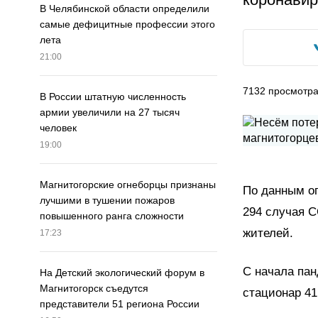
В Челябинской области определили
самые дефицитные профессии этого
лета
21:00
7132
просмотр
В России штатную численность
армии увеличили на 27 тысяч
человек
19:00
Магнитогорские огнеборцы признаны
По данным оп
лучшими в тушении пожаров
294 случая C
повышенного ранга сложности
жителей.
17:23
С начала пан
На Детский экологический форум в
Магнитогорск съедутся
стационар 41
представители 51 региона России