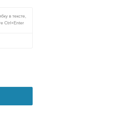
бку в тексте,
е Ctrl+Enter