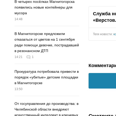
В четырех посёлках Магнитогорска
появились новые контейнеры для
мусора
Служба н
14:48
«Верстов
В Магнитогорске предложили
Теги новости:
к
отказаться от цветов на 1 сентября
ради помощи девочке, пострадавшей
в резонансном ДТП
14:21
1
Комментар
Прокуратура потребовала привести в
порядок «убитые» детские площадки
в Магнитогорске
13:50
От госуправления до производства: в
Челябинской области внедряют
искусственный интеллект в ключевых
Смотрите 