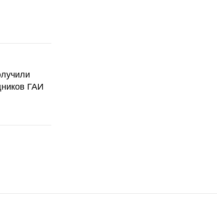
олучили
дников ГАИ