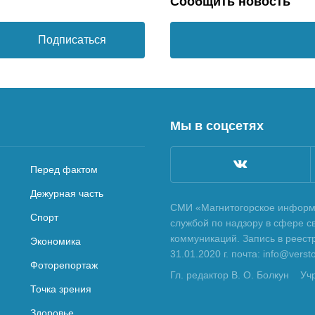
Сообщить новость
Подписаться
Мы в соцсетях
Перед фактом
Дежурная часть
СМИ «Магнитогорское информа
Спорт
службой по надзору в сфере с
коммуникаций. Запись в реес
Экономика
31.01.2020 г. почта: info@vers
Фоторепортаж
Гл. редактор В. О. Болкун
Уч
Точка зрения
Здоровье