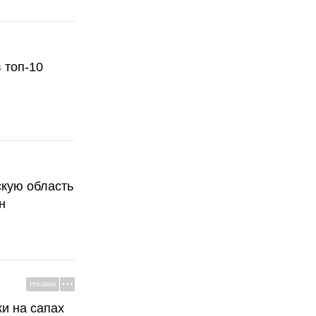
 топ-10
скую область
н
РЕКЛАМА
ки на сапах