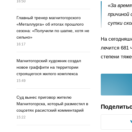
16:50
«За время
причиной 
Главный тренер магнитогорского
сутки ско
«Металлурга» об итогах прошлого
сезона: «Получили по шапке, хотя не
сильно»
На сегодняшн
16:17
лечится 681 
степени тяже
Магнитогорский художник создал
новое граффити на территории
строящегося жилого комплекса
15:49
Суд вынес приговор жителю
Магнитогорска, который разместил в
Поделить
соцсетях расистский комментарий
15:22