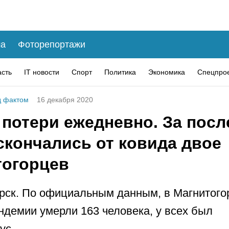
а
Фоторепортажи
асть
IT новости
Спорт
Политика
Экономика
Спецпро
 фактом
16 декабря 2020
 потери ежедневно. За посл
скончались от ковида двое
тогорцев
рск. По официальным данным, в Магнитого
ндемии умерли 163 человека, у всех был
ус.