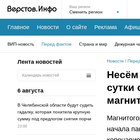
Ваш регион
Главное
Новости
О сайте
Реклама
Афиш
ВИП-новость
Перед фактом
Страна и мир
Дежурная ч
Новости
/
Перед
Лента новостей
Несём
Календарь новостей
сутки 
6 августа
магни
В Челябинской области будут судить
гадалку, которая похитила крупную
Магнитого
сумму под предлогом снятия порчи
23:00
начала па
коронавир