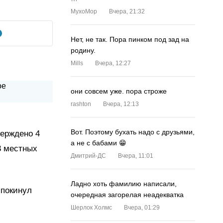
MyxoMop
Вчера, 21:32
Нет, не так. Пора пинком под зад на
родину.
Mills
Вчера, 12:27
они совсем уже. пора строже
rashton
Вчера, 12:13
Вот. Поэтому бухать надо с друзьями,
верждено 4
а не с бабами 😁
3 местных
Дмитрий-ДС
Вчера, 11:01
Ладно хоть фамилию написали,
 покинул
очередная загорелая неадекватка
Шерлок Холмс
Вчера, 01:29