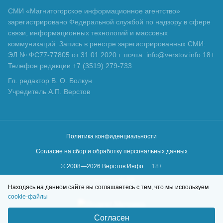
СМИ «Магнитогорское информационное агентство»
зарегистрировано Федеральной службой по надзору в сфере
связи, информационных технологий и массовых
коммуникаций. Запись в реестре зарегистрированных СМИ:
ЭЛ № ФС77-77805 от 31.01.2020 г. почта: info@verstov.info 18+
Телефон редакции +7 (3519) 279-733
Гл. редактор В. О. Болкун
Учредитель А.П. Верстов
Политика конфиденциальности
Согласие на сбор и обработку персональных данных
© 2008—
2026
Верстов.Инфо
18+
Сделано в
KLBR
Находясь на данном сайте вы соглашаетесь с тем, что мы используем
cookie-файлы
Согласен