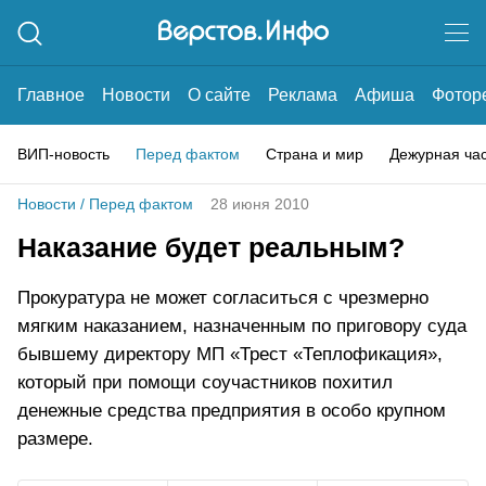
Главное
Новости
О сайте
Реклама
Афиша
Фотор
ВИП-новость
Перед фактом
Страна и мир
Дежурная ча
Новости
/
Перед фактом
28 июня 2010
Наказание будет реальным?
Прокуратура не может согласиться с чрезмерно
мягким наказанием, назначенным по приговору суда
бывшему директору МП «Трест «Теплофикация»,
который при помощи соучастников похитил
денежные средства предприятия в особо крупном
размере.