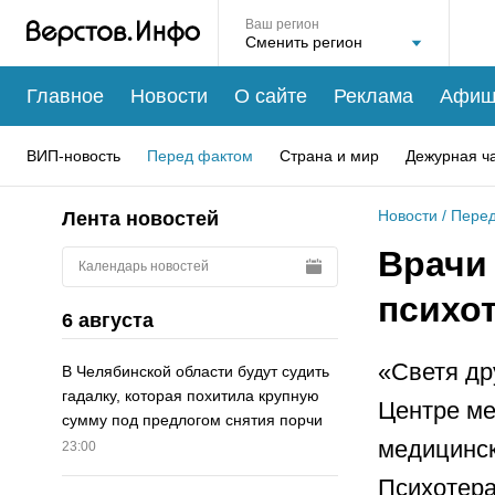
Ваш регион
Главное
Новости
О сайте
Реклама
Афиш
ВИП-новость
Перед фактом
Страна и мир
Дежурная ч
Новости
/
Перед
Лента новостей
Врачи
Календарь новостей
психо
6 августа
«Светя др
В Челябинской области будут судить
гадалку, которая похитила крупную
Центре ме
сумму под предлогом снятия порчи
медицинск
23:00
Психотера