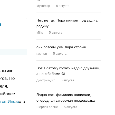
MyxoMop
5 августа
Нет, не так. Пора пинком под зад на
родину.
Mills
5 августа
они совсем уже. пора строже
rashton
5 августа
Вот. Поэтому бухать надо с друзьями,
актике
а не с бабами 😁
гов. По
Дмитрий-ДС
5 августа
еля,
аиболее
Ладно хоть фамилию написали,
очередная загорелая неадекватка
тов.Инфо
» в
Шерлок Холмс
5 августа