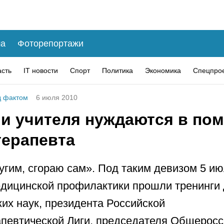
а
Фоторепортажи
асть
IT новости
Спорт
Политика
Экономика
Спецпро
 фактом
6 июля 2010
 и учителя нуждаются в по
терапевта
угим, сгораю сам». Под таким девизом 5 ию
дицинской профилактики прошли тренинги 
их наук, президента Российской
певтической Лиги, председателя Общеросс