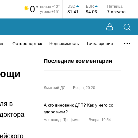
0°
USD
EUR
Пятница
ночью +13°
81.41
94.06
7 августа
утром +15°
ект
Фоторепортаж
Недвижимость
Точка зрения
Последние комментарии
мощи
…
Дмитрий-ДС
Вчера, 20:20
ля в
А кто виновник ДТП? Как у него со
здоровьем?
доктора
Александр Трофимов
Вчера, 19:54
ийского
…