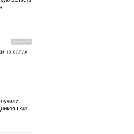
н
РЕКЛАМА
ки на сапах
олучили
дников ГАИ