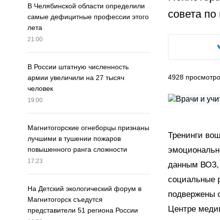
В Челябинской области определили
совета по
самые дефицитные профессии этого
лета
21:00
В России штатную численность
4928
просмотр
армии увеличили на 27 тысяч
человек
19:00
Магнитогорские огнеборцы признаны
Тренинги во
лучшими в тушении пожаров
эмоционально
повышенного ранга сложности
17:23
данным ВОЗ,
социальные р
На Детский экологический форум в
подвержены 
Магнитогорск съедутся
Центре меди
представители 51 региона России