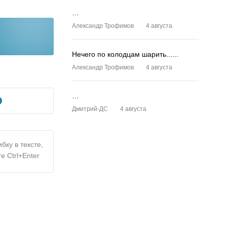
…
Александр Трофимов
4 августа
Нечего по колодцам шарить......
Александр Трофимов
4 августа
…
Дмитрий-ДС
4 августа
бку в тексте,
е Ctrl+Enter