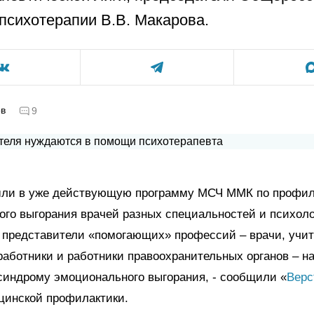
 психотерапии В.В. Макарова.
ов
9
шли в уже действующую программу МСЧ ММК по профил
го выгорания врачей разных специальностей и психоло
 представители «помогающих» профессий – врачи, учит
аботники и работники правоохранительных органов – н
синдрому эмоционального выгорания, - сообщили «
Верс
цинской профилактики.