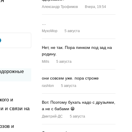
Александр Трофимов
Вчера, 19:54
…
MyxoMop
5 августа
Нет, не так. Пора пинком под зад на
родину.
Mills
5 августа
они совсем уже. пора строже
rashton
5 августа
кого и
Вот. Поэтому бухать надо с друзьями,
и и связи на
а не с бабами 😁
Дмитрий-ДС
5 августа
озов и