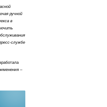
асной
ючая ручной
екса в
лючить
обслуживания
пресс-службе
азработала
рименения –