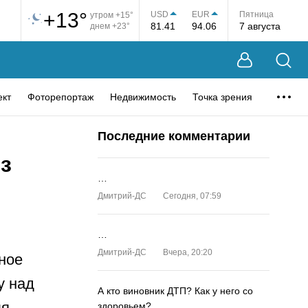
+13°
USD
EUR
Пятница
утром +15°
81.41
94.06
7 августа
днем +23°
ект
Фоторепортаж
Недвижимость
Точка зрения
Последние комментарии
з
…
Дмитрий-ДС
Сегодня, 07:59
…
Дмитрий-ДС
Вчера, 20:20
ное
у над
А кто виновник ДТП? Как у него со
ля
здоровьем?