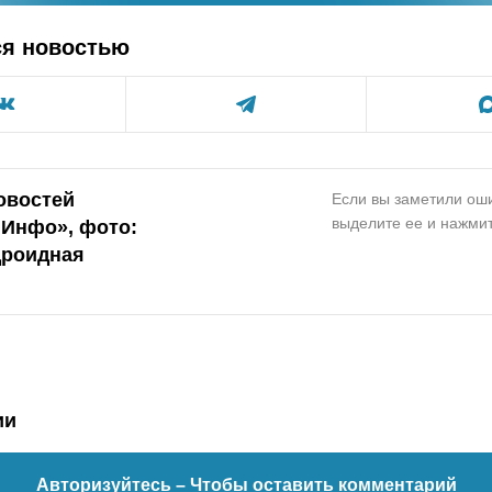
ся новостью
овостей
Если вы заметили оши
выделите ее и нажмит
.Инфо», фото:
роидная
ии
Авторизуйтесь
– Чтобы оставить комментарий