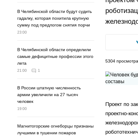
роботизац
В Челябинской области будут судить
гадалку, которая похитила крупную
железнодо
сумму под предлогом снятия порчи
23:00
В Челябинской области определили
самые дефицитные профессии этого
5304
просмотр
лета
21:00
1
В России штатную численность
армии увеличили на 27 тысяч
человек
Проект по за
19:00
проектно-кон
железнодорож
Магнитогорские огнеборцы признаны
робототехнич
лучшими в тушении пожаров