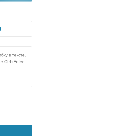
бку в тексте,
е Ctrl+Enter