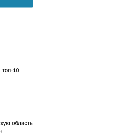
 топ-10
скую область
н