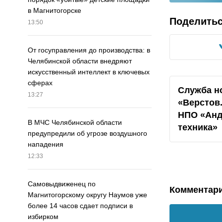
в Магнитогорске
Поделить
13:50
От госуправления до производства: в
Челябинской области внедряют
искусственный интеллект в ключевых
сферах
Служба н
13:27
«Верстов
НПО «Анд
В МЧС Челябинской области
техника»
предупредили об угрозе воздушного
нападения
12:33
Самовыдвиженец по
Комментар
Магнитогорскому округу Наумов уже
более 14 часов сдает подписи в
избирком