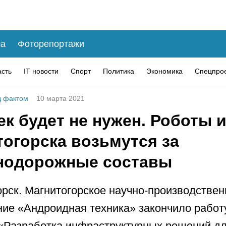
а
Фоторепортажи
асть
IT новости
Спорт
Политика
Экономика
Спецпро
 фактом
10 марта 2021
к будет не нужен. Роботы и
тогорска возьмутся за
нодорожные составы
рск. Магнитогорское научно-производствен
ие «Андроидная техника» закончило работ
«Разработка инфраструктурных решений д