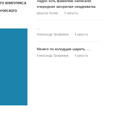
Ладно хоть фамилию написали,
ого комплекса
очередная загорелая неадекватка
ического
Шерлок Холмс
5 августа
…
Александр Трофимов
4 августа
Нечего по колодцам шарить......
Александр Трофимов
4 августа