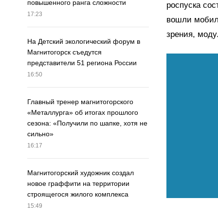
повышенного ранга сложности
роспуска сос
17:23
вошли мобил
зрения, моду
На Детский экологический форум в
Магнитогорск съедутся
представители 51 региона России
16:50
Главный тренер магнитогорского
«Металлурга» об итогах прошлого
сезона: «Получили по шапке, хотя не
сильно»
16:17
Магнитогорский художник создал
новое граффити на территории
строящегося жилого комплекса
15:49