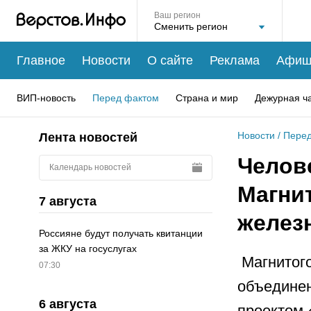
Ваш регион
Главное
Новости
О сайте
Реклама
Афиш
ВИП-новость
Перед фактом
Страна и мир
Дежурная ч
Новости
/
Перед
Лента новостей
Челове
Календарь новостей
Магни
7 августа
желез
Россияне будут получать квитанции
за ЖКУ на госуслугах
Магнитого
07:30
объединен
6 августа
проектом 