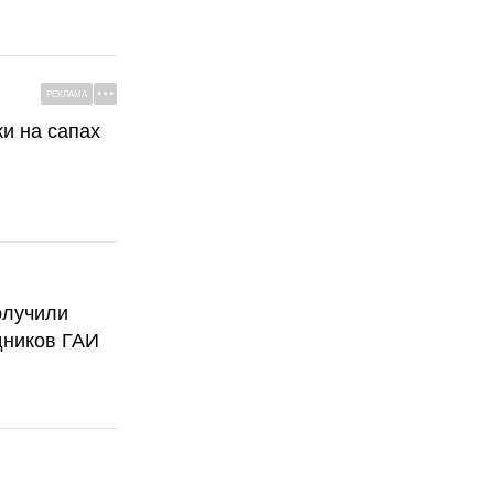
РЕКЛАМА
ки на сапах
олучили
дников ГАИ