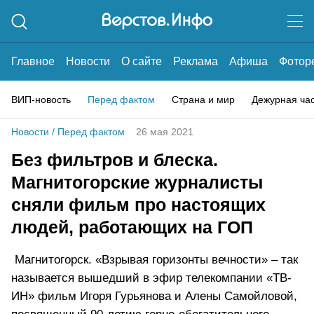
Главное
Новости
О сайте
Реклама
Афиша
Фотор
ВИП-новость
Перед фактом
Страна и мир
Дежурная ча
Новости
/
Перед фактом
26 мая 2021
Без фильтров и блеска.
Магнитогорские журналисты
сняли фильм про настоящих
людей, работающих на ГОП
Магнитогорск. «Взрывая горизонты вечности» – так
называется вышедший в эфир телекомпании «ТВ-
ИН» фильм Игоря Гурьянова и Алены Самойловой,