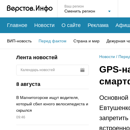
Ваш регион
Главное
Новости
О сайте
Реклама
Афиш
ВИП-новость
Перед фактом
Страна и мир
Дежурная ч
Новости
/
Перед
Лента новостей
GPS-н
Календарь новостей
смарт
8 августа
Основной 
В Магнитогорске ищут водителя,
который сбил юного велосипедиста и
Евтушенко
скрылся
запретить
09:46
встроенно