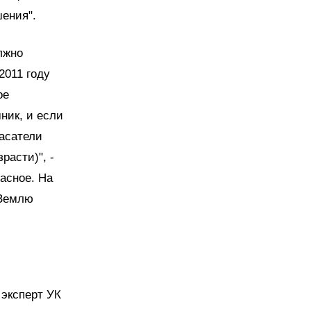
шения".
лжно
2011 году
ое
ник, и если
пасатели
расти)", -
асное. На
 Землю
 эксперт УК