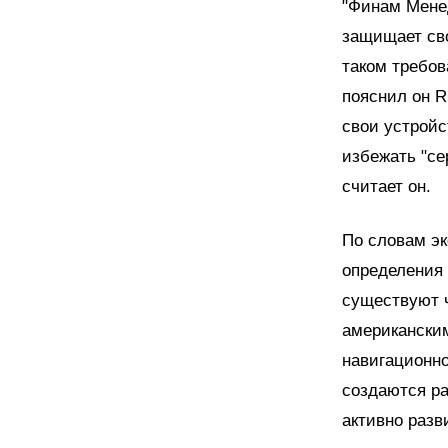
"Финам Менед
защищает сво
таком требов
пояснил он R
свои устройс
избежать "се
считает он.
По словам эк
определения 
существуют ч
американским
навигационно
создаются р
активно разв