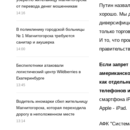
Путин назвал
от перевода денег мошенникам
14:16
хорошо. Мы д
диверсифици
В поликлинику городской больницы
только торг
№ 1 Магнитогорска требуются
И то, что про
санитар и акушерка
правительств
14:00
Если запрет
Беспилотники атаковали
логистический центр Wildberries в
американско
Екатеринбурге
как отдельн
13:45
телефонов и
смартфона iP
Водитель иномарки сбил жительницу
Apple - iPad.
Магнитогорска, которая переходила
дорогу в неположенном месте
13:14
АФК "Система