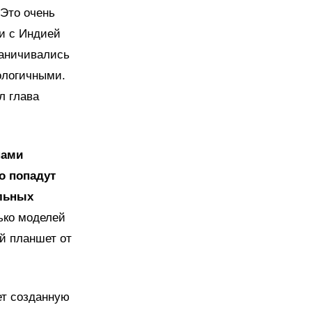
"Это очень
и с Индией
раничивались
ологичными.
л глава
пами
о попадут
ильных
ько моделей
ый планшет от
ет созданную