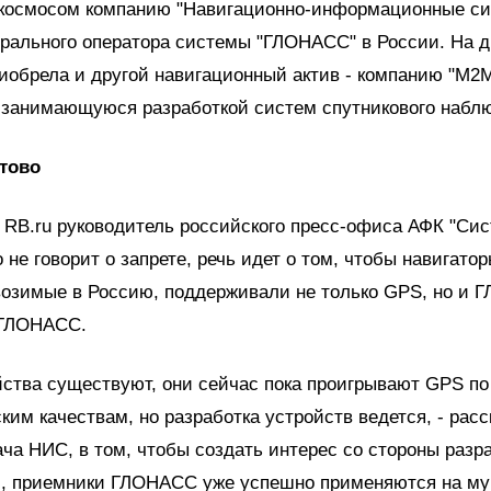
скосмосом компанию "Навигационно-информационные с
рального оператора системы "ГЛОНАСС" в России. На д
иобрела и другой навигационный актив - компанию "М2
, занимающуюся разработкой систем спутникового набл
отово
 RB.ru руководитель российского пресс-офиса АФК "Си
 не говорит о запрете, речь идет о том, чтобы навигатор
возимые в Россию, поддерживали не только GPS, но и 
 ГЛОНАСС.
йства существуют, они сейчас пока проигрывают GPS по
ким качествам, но разработка устройств ведется, - расск
ча НИС, в том, чтобы создать интерес со стороны разра
м, приемники ГЛОНАСС уже успешно применяются на м