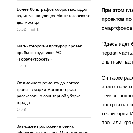
Более 80 штрафов собрал молодой
При этом гл
водитель на улицах Магнитогорска за
проектов по
два месяца
смартфонов 
15:52
1
"Здесь идет 
Магнитогорский прокурор провёл
первая часть
приём сотрудников АО
«Горэлектросеть»
опытные парт
15:19
Он также рас
От ямочного ремонта до покоса
агентством в
травы: в мэрии Магнитогорска
сейчас вопр
рассказали о санитарной уборке
города
построить пр
14:48
территории И
пробили, факт
Зависшее приложение банка
уберегло жительницу Магнитогорска