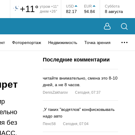
+11°
USD
EUR
Суббота
утром +11°
82.17
94.84
8 августа
днем +26°
ект
Фоторепортаж
Недвижимость
Точка зрения
Последние комментарии
читайте внимательно, смена это 8-10
прет
дней, а не 8 часов.
DenisZakharov
Сегодня, 07:37
ир
,У таких "водятлов" конфисковывать
ельно
надо авто
ия без
Пенс58
Сегодня, 07:04
ОНАСС.