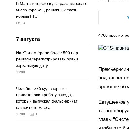
В Магнитогорске в два раза выросло
число горожан, решивших сдать
нормы ГТО
08:13
4760
просмотр
7 августа
На Южном Урале более 500 пар
решили зарегистрировать брак в
зеркальную дату
Премьер-мини
23:00
под запрет 
время не обз
Челябинский суд впервые
приостановил работу завода,
который выпускал фальсификат
Евтушенков у
сливочного масла
такого оборуд
21:00
1
главы "Систе
чтобы это бы