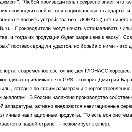
жмент". "Любой производитель прекрасно знает, что ка
их производителей и свои национальные стандарты, и 
ании (не ввозить устройства без ГЛОНАСС) нет ничего н
B.ru. - Производители могут начать устанавливать чи
тва, и тогда их продукция будет разрешена к ввозу". Со
рых" поставок вряд ли удастся, но борьба с ними - это 
сперта, современное состояние дел ГЛОНАСС хорошее. 
координат приближается к GPS, - говорит Дмитрий Бара
ипы, которые по своим размерам и энергопотреблению 
 аналогам". В России налажено производство собствен
й аппаратуры, активно внедряются навигационные серв
азличные навигационные продукты. "То есть вся систе
ивается в нашей стране", - резюмирует эксперт.