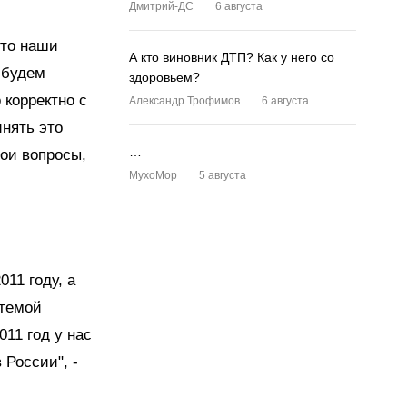
Дмитрий-ДС
6 августа
что наши
А кто виновник ДТП? Как у него со
 будем
здоровьем?
 корректно с
Александр Трофимов
6 августа
нять это
…
вои вопросы,
MyxoMop
5 августа
11 году, а
стемой
011 год у нас
России", -