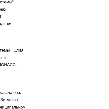
истемы"
нях
М-
юдения.
стемы" Юлия
ы и
ГЛОНАСС,
азала она. -
ботчиков".
униципальном