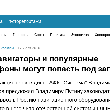
а
Фоторепортажи
асть
IT новости
Спорт
Политика
Экономика
Спецпро
 фактом
17 июля 2010
авигаторы и популярные
фоны могут попасть под за
акционер холдинга АФК "Система" Владим
в предложил Владимиру Путину законодат
 ввоз в Россию навигационного оборудован
го в него чипа отечественной системы ГЛ