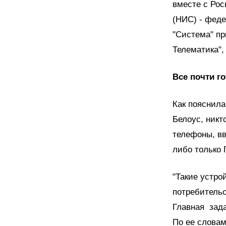
вместе с Ро
(НИС) - феде
"Система" пр
Телематика"
Все почти г
Как пояснила
Белоус, никто
телефоны, в
либо только
"Такие устро
потребительс
Главная зада
По ее слова