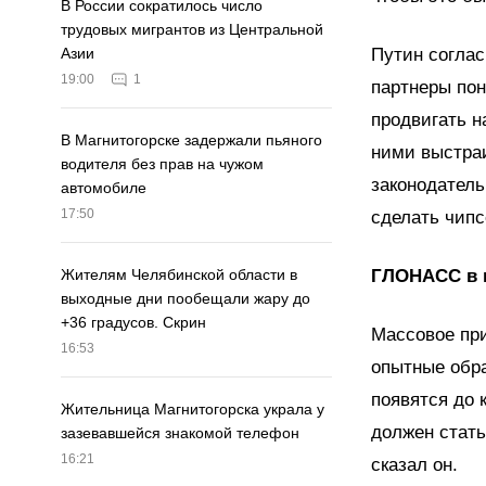
В России сократилось число
трудовых мигрантов из Центральной
Путин соглас
Азии
19:00
1
партнеры по
продвигать н
В Магнитогорске задержали пьяного
ними выстраи
водителя без прав на чужом
законодатель
автомобиле
17:50
сделать чипс
ГЛОНАСС в 
Жителям Челябинской области в
выходные дни пообещали жару до
+36 градусов. Скрин
Массовое при
16:53
опытные обра
появятся до 
Жительница Магнитогорска украла у
должен стать
зазевавшейся знакомой телефон
16:21
сказал он.