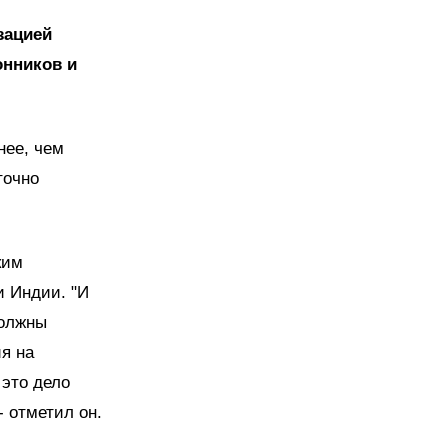
зацией
онников и
нее, чем
точно
ким
и Индии. "И
должны
я на
 это дело
- отметил он.