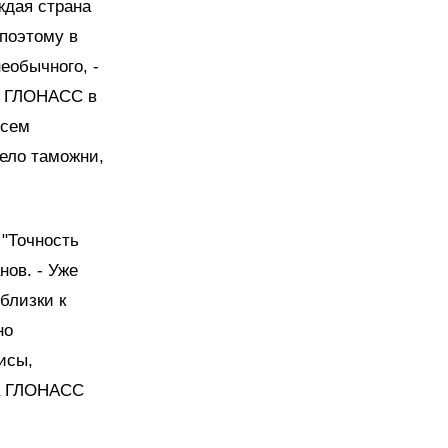
ждая страна
поэтому в
еобычного, -
пы ГЛОНАСС в
всем
дело таможни,
"Точность
нов. - Уже
близки к
но
исы,
ма ГЛОНАСС