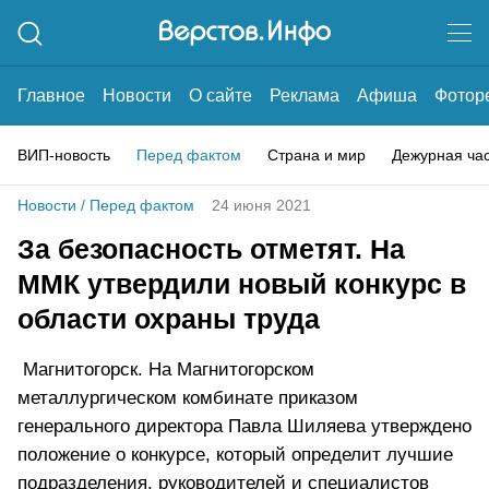
Главное
Новости
О сайте
Реклама
Афиша
Фотор
ВИП-новость
Перед фактом
Страна и мир
Дежурная ча
Новости
/
Перед фактом
24 июня 2021
За безопасность отметят. На
ММК утвердили новый конкурс в
области охраны труда
Магнитогорск. На Магнитогорском
металлургическом комбинате приказом
генерального директора Павла Шиляева утверждено
положение о конкурсе, который определит лучшие
подразделения, руководителей и специалистов