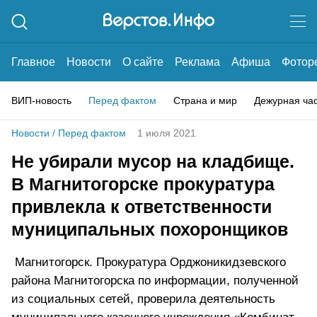
Главное
Новости
О сайте
Реклама
Афиша
Фотор
ВИП-новость
Перед фактом
Страна и мир
Дежурная ча
Новости
/
Перед фактом
1 июля 2021
Не убирали мусор на кладбище.
В Магнитогорске прокуратура
привлекла к ответственности
муниципальных похоронщиков
Магнитогорск. Прокуратура Орджоникидзевского
района Магнитогорска по информации, полученной
из социальных сетей, проверила деятельность