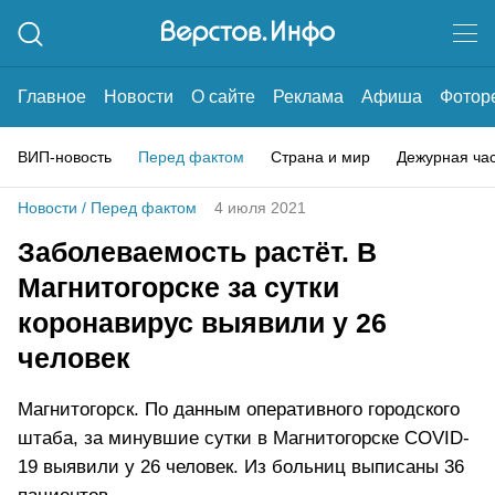
Главное
Новости
О сайте
Реклама
Афиша
Фотор
ВИП-новость
Перед фактом
Страна и мир
Дежурная ча
Новости
/
Перед фактом
4 июля 2021
Заболеваемость растёт. В
Магнитогорске за сутки
коронавирус выявили у 26
человек
Магнитогорск. По данным оперативного городского
штаба, за минувшие сутки в Магнитогорске COVID-
19 выявили у 26 человек. Из больниц выписаны 36