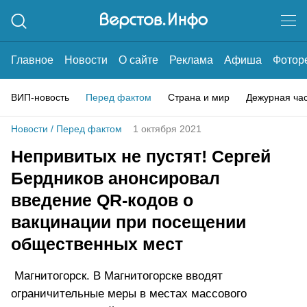
Главное
Новости
О сайте
Реклама
Афиша
Фотор
ВИП-новость
Перед фактом
Страна и мир
Дежурная ча
Новости
/
Перед фактом
1 октября 2021
Непривитых не пустят! Сергей
Бердников анонсировал
введение QR-кодов о
вакцинации при посещении
общественных мест
Магнитогорск. В Магнитогорске вводят
ограничительные меры в местах массового