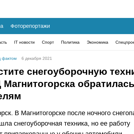
а
Фоторепортажи
асть
IT новости
Спорт
Политика
Экономика
Спецпро
 фактом
6 декабря 2021
стите снегоуборочную техн
 Магнитогорска обратилась
елям
рск. В Магнитогорске после ночного снегоп
шла снегоуборочная техника, но ее работу
 припаркованные у обочин автомобили.