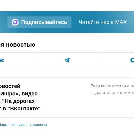
Подписывайтесь
Читайте нас в MAX
ся новостью
овостей
Если вы заметили оши
выделите ее и нажмит
.Инфо», видео
 "На дорогах
 в "ВКонтакте"
борка
,
снег
,
дорога
,
машины