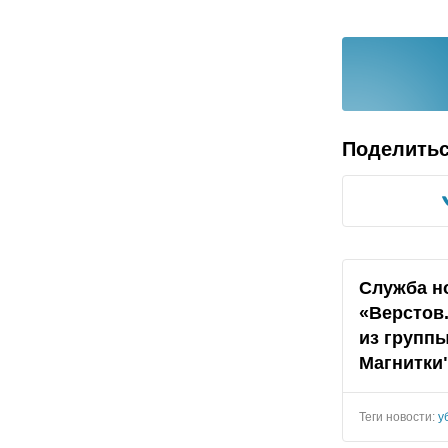
Поделить
Служба н
«Верстов
из группы
Магнитки"
Теги новости:
у