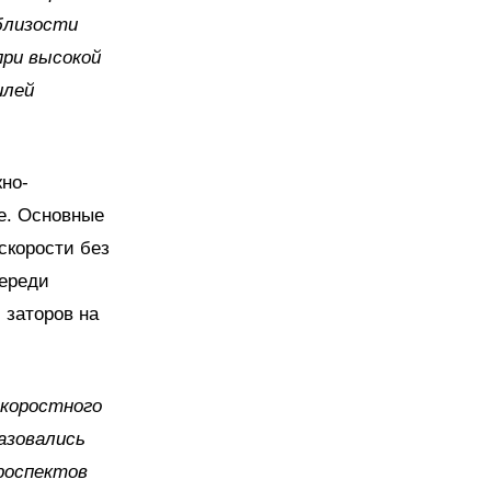
близости
при высокой
илей
жно-
е. Основные
скорости без
переди
 заторов на
скоростного
азовались
роспектов