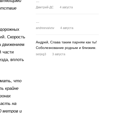
равляющими
…
Дмитрий-ДС
4 августа
ветствие
…
andreevaivsv
4 августа
 дорожных
ий. Скорость
Андрей, Слава таким парням как ты!
за движением
Соболезнование родным и близким.
й части
serjeg3
3 августа
зда, вплоть
мать, что
ь крайне
зонах
часть на
0 метров и