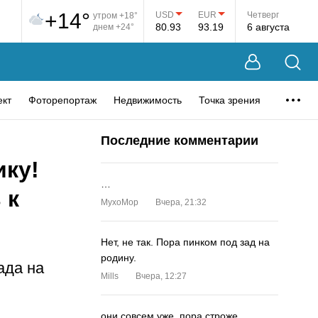
+14°
USD
EUR
Четверг
утром +18°
80.93
93.19
6 августа
днем +24°
ект
Фоторепортаж
Недвижимость
Точка зрения
Последние комментарии
ику!
…
 к
MyxoMop
Вчера, 21:32
Нет, не так. Пора пинком под зад на
родину.
ада на
Mills
Вчера, 12:27
они совсем уже. пора строже