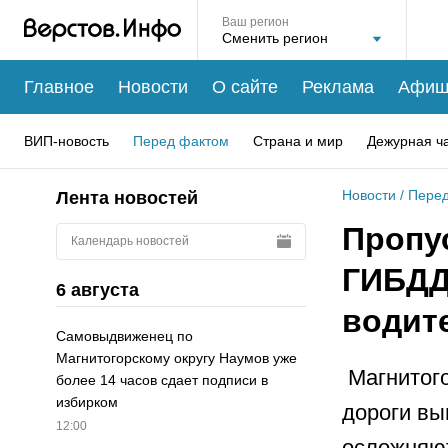
Ваш регион
Главное
Новости
О сайте
Реклама
Афиш
ВИП-новость
Перед фактом
Страна и мир
Дежурная ч
Новости
/
Перед
Лента новостей
Пропу
Календарь новостей
ГИБДД
6 августа
водит
Самовыдвиженец по
Магнитогорскому округу Наумов уже
Магнитого
более 14 часов сдает подписи в
избирком
дороги вы
12:00
осложняют