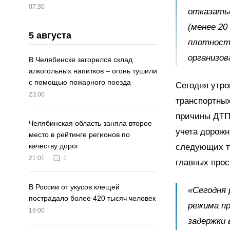
07:30
отказатьс
(менее 20
5 августа
плотност
организов
В Челябинске загорелся склад
алкогольных напитков – огонь тушили
с помощью пожарного поезда
Сегодня утро
23:00
транспортны
причины ДТП 
Челябинская область заняла второе
учета дорожн
место в рейтинге регионов по
качеству дорог
следующих тр
21:01
1
главных прос
В России от укусов клещей
«Сегодня 
пострадало более 420 тысяч человек
режима пр
19:00
задержки 