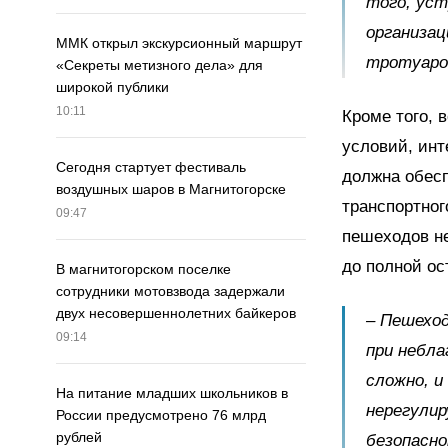
того, уст
организа
ММК открыл экскурсионный маршрут
тротуаро
«Секреты метизного дела» для
широкой публики
10:11
Кроме того, 
условий, инт
Сегодня стартует фестиваль
должна обесп
воздушных шаров в Магнитогорске
транспортног
09:47
пешеходов н
до полной ос
В магнитогорском поселке
сотрудники мотовзвода задержали
двух несовершеннолетних байкеров
–
Пешеход
09:14
при небл
сложно, и
На питание младших школьников в
нерегулир
России предусмотрено 76 млрд
рублей
безопасн