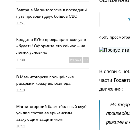
Завтра в Магнитогорске в последний
путь проводят двух бойцов СВО
11:51
4693
просмотр
Кредит в КУБе превращает «хочу» в
«будет»! Оформите его сейчас – на
легких условиях
11:30
РЕКЛАМА
В связи с не
В Магнитогорске полицейские
части Госавт
раскрыли кражу велосипеда
движения:
11:13
–
На терри
Магнитогорский баскетбольный клуб
производи
усилил состав американским
атакующим защитником
режиме в
10:52