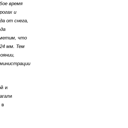
юбое время
рогах и
да от снега,
ада
тметим, что
24 мм. Тем
оянии,
дминистрации
ой и
лагали
 в