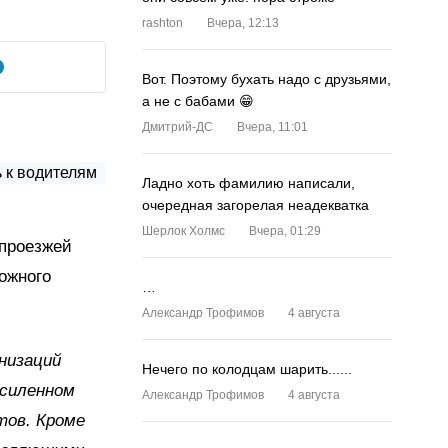
rashton
Вчера, 12:13
Вот. Поэтому бухать надо с друзьями,
а не с бабами 😁
Дмитрий-ДС
Вчера, 11:01
Ладно хоть фамилию написали,
очередная загорелая неадекватка
Шерлок Холмс
Вчера, 01:29
 проезжей
ожного
…
Александр Трофимов
4 августа
низаций
Нечего по колодцам шарить......
усиленном
Александр Трофимов
4 августа
тов. Кроме