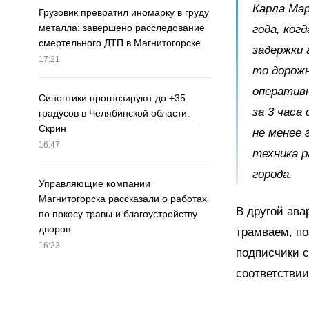
Карла Мар
Грузовик превратил иномарку в груду
металла: завершено расследование
года, ког
смертельного ДТП в Магнитогорске
задержки 
17:21
то дорожн
оперативн
Синоптики прогнозируют до +35
за 3 часа
градусов в Челябинской области.
Скрин
не менее 
16:47
техника р
города.
Управляющие компании
Магнитогорска рассказали о работах
В другой ава
по покосу травы и благоустройству
дворов
трамваем, по
16:23
подписчики с
соответствии