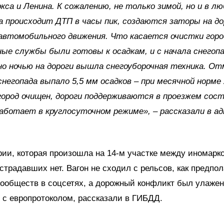
кса и Ленина. К сожалению, не только зимой, но и в л
да происходит ДТП в часы пик, создаются заторы на до
автомобильного движения. Что касается очистки горо
ые службы были готовы к осадкам, и с начала снегоп
о ночью на дороги вышла снегоуборочная техника. О
 снегопада выпало 5,5 мм осадков
–
при месячной норме 
город очищен, дороги поддерживаются в проезжем сост
аботает в круглосуточном режиме», – рассказали в а
рии, которая произошла на 14-м участке между иномарк
страдавших нет. Вагон не сходил с рельсов, как предпо
ообществ в соцсетях, а дорожный конфликт был улажен
 с европротоколом, рассказали в ГИБДД.