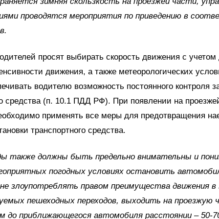
раняется зимняя скользкость на проезжей части, уп
циями проводятся мероприятия по приведению в соот
в.
водителей просят выбирать скорость движения с учетом
енсивности движения, а также метеорологических услов
ечивать водителю возможность постоянного контроля 
о средства (п. 10.1 ПДД РФ). При появлении на проезже
еобходимо применять все меры для предотвращения нае
тановки транспортного средства.
ы также должны быть предельно внимательны и пони
агоприятных погодных условиях остановить автомобил
 не злоупотреблять правом преимущества движения в 
уемых пешеходных переходов, выходить на проезжую 
ом до приближающегося автомобиля расстоянии
–
50-7