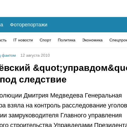
а
Фоторепортажи
асть
IT новости
Спорт
Политика
Экономика
Спецпро
 фактом
12 августа 2010
ёвский &quot;управдом&qu
 под следствие
золюции Дмитрия Медведева Генеральная
ра взяла на контроль расследование уголо
ии замруководителя Главного управления
ого строительства Управделами Президент