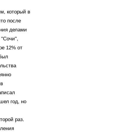
м, который в
что после
ения делами
 "Сочи",
ре 12% от
 был
ельства
оянно
 в
аписал
шел год, но
торой раз.
вления