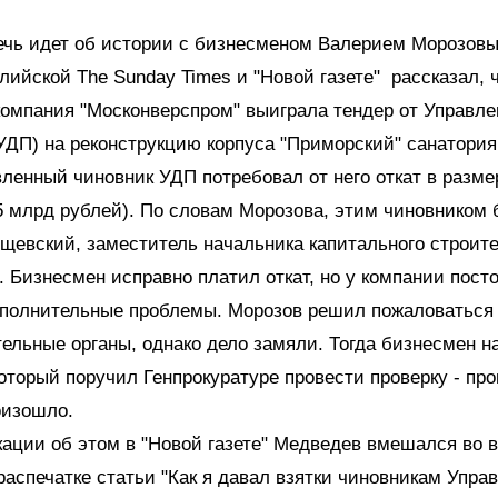
ечь идет об истории с бизнесменом Валерием Морозовы
лийской The Sunday Times и "Новой газете" рассказал, 
о компания "Москонверспром" выиграла тендер от Управл
УДП) на реконструкцию корпуса "Приморский" санатория
ленный чиновник УДП потребовал от него откат в разме
,5 млрд рублей). По словам Морозова, этим чиновником
евский, заместитель начальника капитального строит
 Бизнесмен исправно платил откат, но у компании пост
ополнительные проблемы. Морозов решил пожаловаться
ельные органы, однако дело замяли. Тогда бизнесмен н
оторый поручил Генпрокуратуре провести проверку - про
оизошло.
ации об этом в "Новой газете" Медведев вмешался во в
распечатке статьи "Как я давал взятки чиновникам Упра