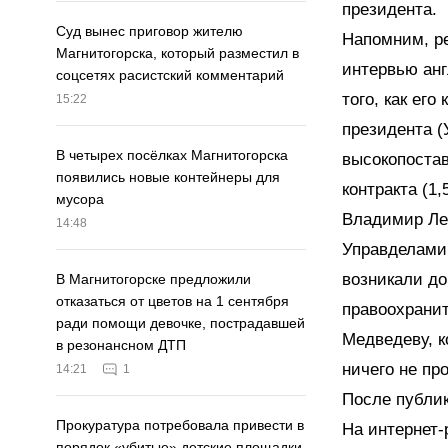
президента.
Суд вынес приговор жителю
Напомним, р
Магнитогорска, который разместил в
интервью анг
соцсетях расистский комментарий
того, как ег
15:22
президента (
В четырех посёлках Магнитогорска
высокопостав
появились новые контейнеры для
контракта (1
мусора
Владимир Лещ
14:48
Управделами.
возникали д
В Магнитогорске предложили
отказаться от цветов на 1 сентября
правоохранит
ради помощи девочке, пострадавшей
Медведеву, к
в резонансном ДТП
ничего не пр
14:21
1
После публик
Прокуратура потребовала привести в
На интернет-
порядок «убитые» детские площадки