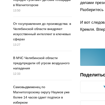
делами прези
в Магнитогорске
Разберитесь 
13:50
И вот следов
От госуправления до производства: в
Челябинской области внедряют
Кремля. Впе
искусственный интеллект в ключевых
сферах
13:27
В МЧС Челябинской области
предупредили об угрозе воздушного
нападения
Поделить
12:33
Самовыдвиженец по
Магнитогорскому округу Наумов уже
более 14 часов сдает подписи в
избирком