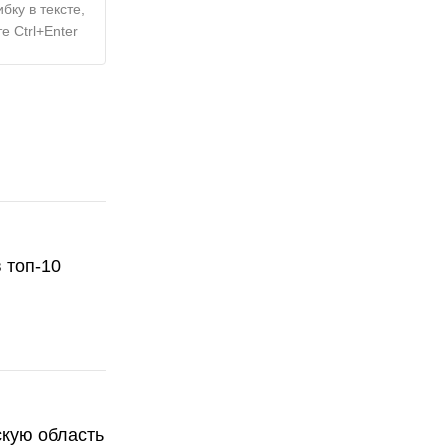
бку в тексте,
е Ctrl+Enter
 топ-10
скую область