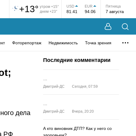
+13°
USD
EUR
Пятница
утром +15°
81.41
94.06
7 августа
днем +23°
ект
Фоторепортаж
Недвижимость
Точка зрения
Последние комментарии
ot;
…
Дмитрий-ДС
Сегодня, 07:59
…
вного дела
Дмитрий-ДС
Вчера, 20:20
А кто виновник ДТП? Как у него со
а РФ
здоровьем?