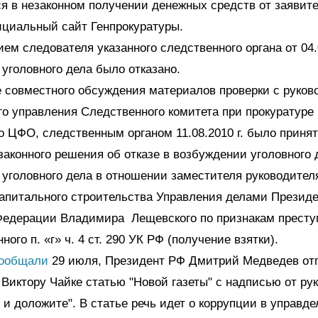
 в незаконном получении денежных средств от заявите
циальный сайт Генпрокуратуры.
ем следователя указанного следственного органа от 04.0
уголовного дела было отказано.
 совместного обсуждения материалов проверки с руков
о управления Следственного комитета при прокуратуре
 ЦФО, следственным органом 11.08.2010 г. было приня
законного решения об отказе в возбуждении уголовного 
уголовного дела в отношении заместителя руководител
апитального строительства Управления делами Презид
Федерации Владимира Лещевского по признакам престу
ого п. «г» ч. 4 ст. 290 УК РФ (получение взятки).
ообщали
29 июля, Президент РФ Дмитрий Медведев от
 Виктору Чайке статью "Новой газеты" с надписью от ру
 и доложите". В статье речь идет о коррупции в управд