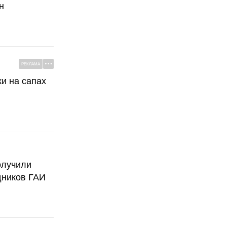
н
РЕКЛАМА
ки на сапах
олучили
дников ГАИ