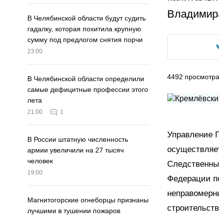
Владимир
В Челябинской области будут судить
гадалку, которая похитила крупную
сумму под предлогом снятия порчи
23:00
4492
просмотр
В Челябинской области определили
самые дефицитные профессии этого
лета
21:00
1
Управление 
В России штатную численность
осуществляет
армии увеличили на 27 тысяч
человек
Следственны
19:00
Федерации п
неправомерны
Магнитогорские огнеборцы признаны
строительст
лучшими в тушении пожаров