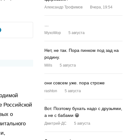
Александр Трофимов
Вчера, 19:54
…
MyxoMop
5 августа
Нет, не так. Пора пинком под зад на
родину.
Mills
5 августа
они совсем уже. пора строже
rashton
5 августа
водимой
е Российской
Вот. Поэтому бухать надо с друзьями,
вых о
а не с бабами 😁
питального
Дмитрий-ДС
5 августа
и,