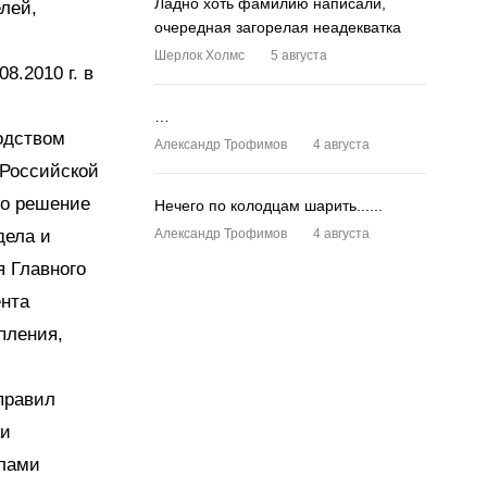
Ладно хоть фамилию написали,
лей,
очередная загорелая неадекватка
Шерлок Холмс
5 августа
8.2010 г. в
…
одством
Александр Трофимов
4 августа
 Российской
то решение
Нечего по колодцам шарить......
дела и
Александр Трофимов
4 августа
я Главного
ента
пления,
правил
ки
елами