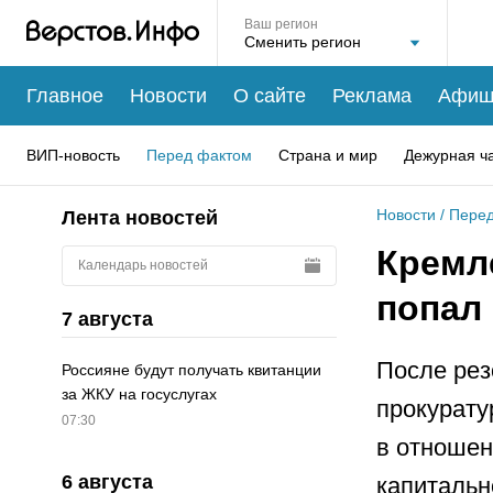
Ваш регион
Главное
Новости
О сайте
Реклама
Афиш
ВИП-новость
Перед фактом
Страна и мир
Дежурная ч
Новости
/
Перед
Лента новостей
Кремл
Календарь новостей
попал
7 августа
После ре
Россияне будут получать квитанции
за ЖКУ на госуслугах
прокурату
07:30
в отношен
6 августа
капитальн