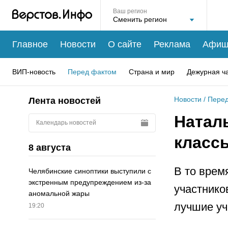
Ваш регион
Главное
Новости
О сайте
Реклама
Афиш
ВИП-новость
Перед фактом
Страна и мир
Дежурная ч
Новости
/
Перед
Лента новостей
Натал
Календарь новостей
класс
8 августа
В то врем
Челябинские синоптики выступили с
экстренным предупреждением из-за
участнико
аномальной жары
лучшие уч
19:20