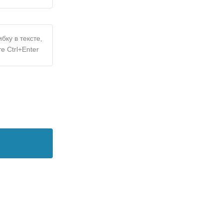
бку в тексте,
е Ctrl+Enter