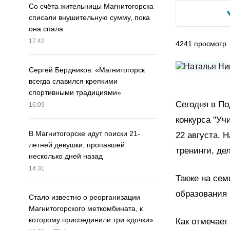
Со счёта жительницы Магнитогорска
списали внушительную сумму, пока
она спала
17:42
4241
просмотр
Сергей Бердников: «Магнитогорск
всегда славился крепкими
спортивными традициями»
Сегодня в По
16:09
конкурса "Уч
В Магнитогорске идут поиски 21-
22 августа. 
летней девушки, пропавшей
тренинги, де
несколько дней назад
14:31
Также на сем
образования 
Стало известно о реорганизации
Магнитогорского меткомбината, к
которому присоединили три «дочки»
Как отмечает