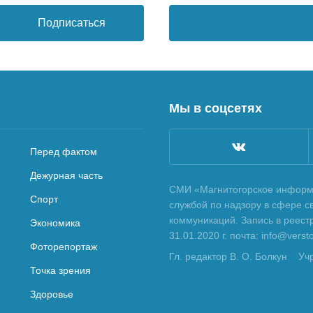
Подписаться
Мы в соцсетях
Перед фактом
Дежурная часть
СМИ «Магнитогорское информа
Спорт
службой по надзору в сфере с
коммуникаций. Запись в реес
Экономика
31.01.2020 г. почта: info@vers
Фоторепортаж
Гл. редактор В. О. Болкун
Уч
Точка зрения
Здоровье