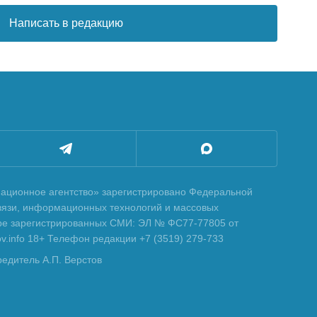
Написать в редакцию
ционное агентство» зарегистрировано Федеральной
вязи, информационных технологий и массовых
тре зарегистрированных СМИ: ЭЛ № ФС77-77805 от
tov.info 18+ Телефон редакции +7 (3519) 279-733
редитель А.П. Верстов