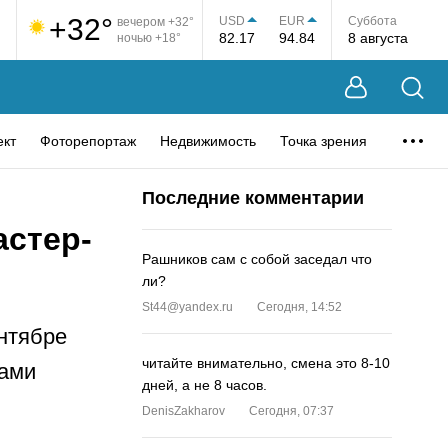
+32°
USD
EUR
Суббота
вечером +32°
82.17
94.84
8 августа
ночью +18°
ект
Фоторепортаж
Недвижимость
Точка зрения
Последние комментарии
стер-
Рашников сам с собой заседал что
ли?
St44@yandex.ru
Сегодня, 14:52
ентябре
читайте внимательно, смена это 8-10
сами
дней, а не 8 часов.
DenisZakharov
Сегодня, 07:37