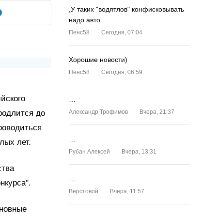
,У таких "водятлов" конфисковывать
надо авто
Пенс58
Сегодня, 07:04
Хорошие новости)
Пенс58
Сегодня, 06:59
ийского
…
продлится до
Александр Трофимов
Вчера, 21:37
проводиться
…
лых лет.
Рубан Алексей
Вчера, 13:31
ства
…
нкурса".
Верстовой
Вчера, 11:57
сновные