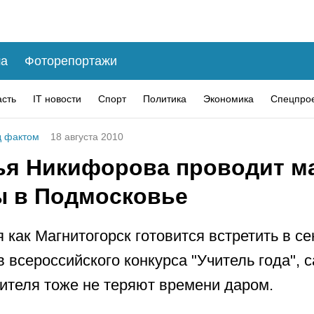
а
Фоторепортажи
асть
IT новости
Спорт
Политика
Экономика
Спецпро
 фактом
18 августа 2010
ья Никифорова проводит ма
ы в Подмосковье
я как Магнитогорск готовится встретить в с
в всероссийского конкурса "Учитель года", 
ителя тоже не теряют времени даром.