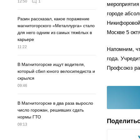
12:50
1
мероприятия 
городе абсол
Разин рассказал, какое поражение
Никифоровой
магнитогорского «Металлурга» стало
Москве 5 окт
для него одним из самых тяжёлых в
карьере
11:22
Напомним, чт
года. Учреди
В Магнитогорске ищут водителя,
Профсоюз раб
который сбил юного велосипедиста и
скрылся
09:46
В Магнитогорске в два раза выросло
число горожан, решивших сдать
нормы ГТО
Поделить
08:13