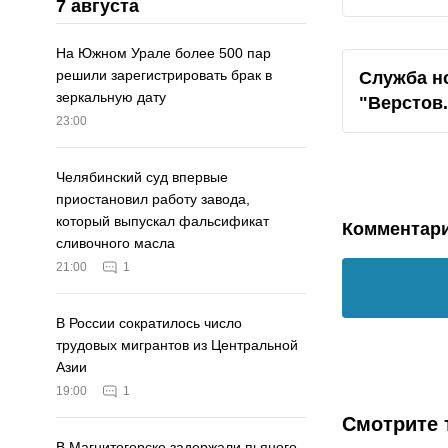
7 августа
На Южном Урале более 500 пар
решили зарегистрировать брак в
Служба н
зеркальную дату
"
Верстов
23:00
Челябинский суд впервые
приостановил работу завода,
который выпускал фальсификат
Комментар
сливочного масла
21:00
1
В России сократилось число
трудовых мигрантов из Центральной
Азии
19:00
1
Смотрите 
В Магнитогорске задержали пьяного