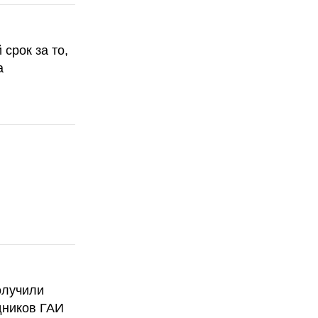
срок за то,
а
олучили
дников ГАИ