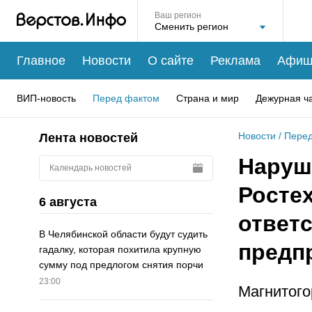
Ваш регион
Главное
Новости
О сайте
Реклама
Афиш
ВИП-новость
Перед фактом
Страна и мир
Дежурная ч
Новости
/
Перед
Лента новостей
Наруш
Календарь новостей
Росте
6 августа
ответ
В Челябинской области будут судить
предп
гадалку, которая похитила крупную
сумму под предлогом снятия порчи
23:00
Магнитого