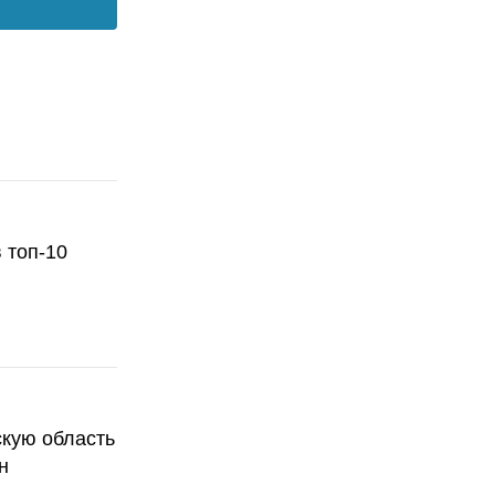
 топ-10
скую область
н