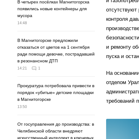
и газопотреб
В четырех посёлках Магнитогорска
появились новые контейнеры для
отсутствуют
мусора
контроля дав
14:48
производств
безопасности
В Магнитогорске предложили
и ремонту об
отказаться от цветов на 1 сентября
ради помощи девочке, пострадавшей
пуска и остан
в резонансном ДТП
14:21
1
На основани
отделом Урал
Прокуратура потребовала привести в
администрати
порядок «убитые» детские площадки
в Магнитогорске
требований 
13:50
От госуправления до производства: в
Челябинской области внедряют
искусственный интеллект в ключевых