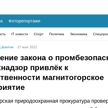
а
Фоторепортажи
асть
IT новости
Спорт
Политика
Экономика
Спецпро
 фактом
27 мая 2022
ение закона о промбезопас
хнадзор привлёк к
ственности магнитогорское
риятие
рская природоохранная прокуратура прове