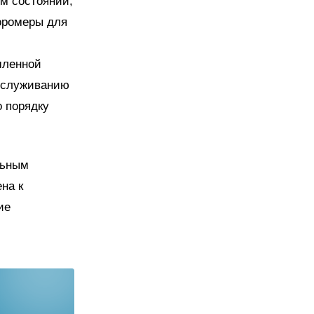
м состоянии,
оромеры для
шленной
обслуживанию
о порядку
льным
на к
ие