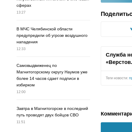
сферах
13:27
Поделить
В МЧС Челябинской области
предупредили об угрозе воздушного
нападения
12:33
Служба н
«Верстов
Самовыдвиженец по
Магнитогорскому округу Наумов уже
Теги новости:
п
более 14 часов сдает подписи в
избирком
12:00
Завтра в Магнитогорске в последний
Комментар
путь проводят двух бойцов СВО
11:51