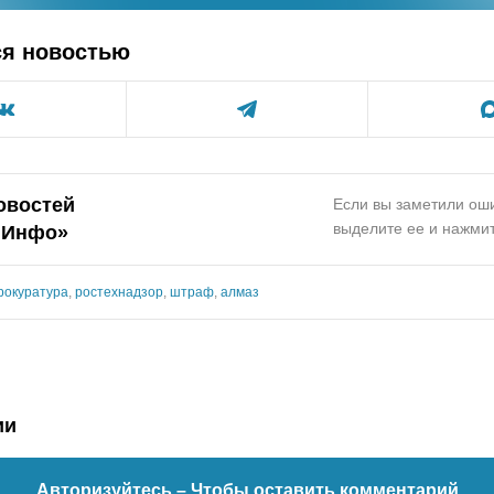
ся новостью
овостей
Если вы заметили оши
выделите ее и нажмит
.Инфо»
рокуратура
,
ростехнадзор
,
штраф
,
алмаз
ии
Авторизуйтесь
– Чтобы оставить комментарий