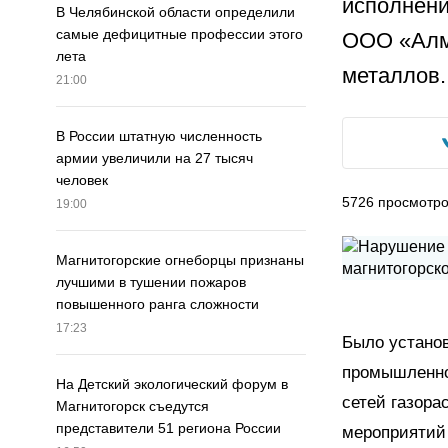
исполнени
В Челябинской области определили
самые дефицитные профессии этого
ООО «Алм
лета
металлов.
21:00
В России штатную численность
армии увеличили на 27 тысяч
человек
5726
просмотр
19:00
Магнитогорские огнеборцы признаны
лучшими в тушении пожаров
повышенного ранга сложности
17:23
Было установ
промышленно
На Детский экологический форум в
сетей газора
Магнитогорск съедутся
представители 51 региона России
мероприятий