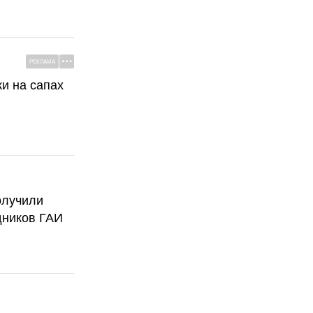
РЕКЛАМА
ки на сапах
олучили
дников ГАИ