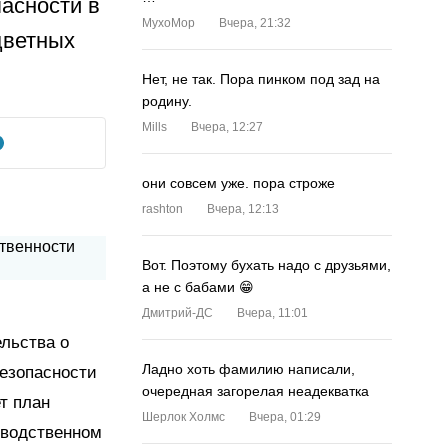
асности в
MyxoMop
Вчера, 21:32
цветных
Нет, не так. Пора пинком под зад на
родину.
Mills
Вчера, 12:27
они совсем уже. пора строже
rashton
Вчера, 12:13
Вот. Поэтому бухать надо с друзьями,
а не с бабами 😁
Дмитрий-ДС
Вчера, 11:01
льства о
Ладно хоть фамилию написали,
езопасности
очередная загорелая неадекватка
т план
Шерлок Холмс
Вчера, 01:29
зводственном