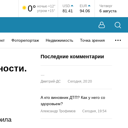
0°
USD
EUR
Четверг
ночью +12°
81.41
94.06
6 августа
утром +15°
ект
Фоторепортаж
Недвижимость
Точка зрения
Последние комментарии
ности.
…
Дмитрий-ДС
Сегодня, 20:20
А кто виновник ДТП? Как у него со
здоровьем?
Александр Трофимов
Сегодня, 19:54
рила
…