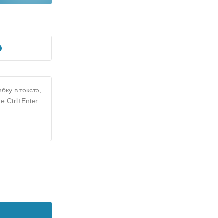
бку в тексте,
е Ctrl+Enter