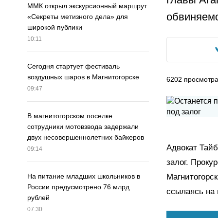
ММК открыл экскурсионный маршрут
обвиняемо
«Секреты метизного дела» для
широкой публики
10:11
Сегодня стартует фестиваль
воздушных шаров в Магнитогорске
6202
просмотр
09:47
В магнитогорском поселке
сотрудники мотовзвода задержали
двух несовершеннолетних байкеров
Адвокат Тайб
09:14
залог. Проку
Магнитогорск
На питание младших школьников в
России предусмотрено 76 млрд
ссылаясь на 
рублей
07:30