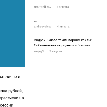
…
Дмитрий-ДС
4 августа
…
andreevaivsv
4 августа
Андрей, Слава таким парням как ты!
Соболезнование родным и близким.
serjeg3
3 августа
 он лично и
она рублей,
пресечения в
 сессии