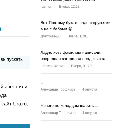
rashton
Вчера, 12:13
Вот. Поэтому бухать надо с друзьями,
а не с бабами 😁
Дмитрий-ДС
Вчера, 11:01
Ладно хоть фамилию написали,
очередная загорелая неадекватка
Шерлок Холмс
Вчера, 01:29
…
й арест или
Александр Трофимов
4 августа
уда
сайт Ura.ru,
Нечего по колодцам шарить......
Александр Трофимов
4 августа