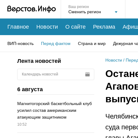
Ваш регион
Главное
Новости
О сайте
Реклама
Афиш
ВИП-новость
Перед фактом
Страна и мир
Дежурная ч
Новости
/
Перед
Лента новостей
Остан
Календарь новостей
Агапо
6 августа
выпуск
Магнитогорский баскетбольный клуб
усилил состав американским
Челябинск
атакующим защитником
10:52
суда перв
главы Ага