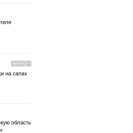
ателя
РЕКЛАМА
ки на сапах
скую область
н