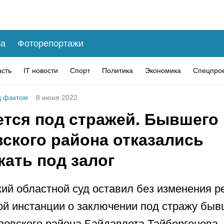
а
Фоторепортажи
асть
IT новости
Спорт
Политика
Экономика
Спецпро
 фактом
8 июня 2022
ется под стражей. Бывшего 
вского района отказались
ать под залог
ий областной суд оставил без изменения 
ой инстанции о заключении под стражу быв
повского района Байдавлета Тайбергенова,