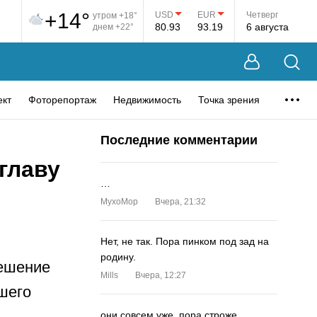
+14°
USD
EUR
Четверг
утром +18°
80.93
93.19
6 августа
днем +22°
ект
Фоторепортаж
Недвижимость
Точка зрения
Последние комментарии
главу
…
MyxoMop
Вчера, 21:32
Нет, не так. Пора пинком под зад на
родину.
решение
Mills
Вчера, 12:27
шего
они совсем уже. пора строже