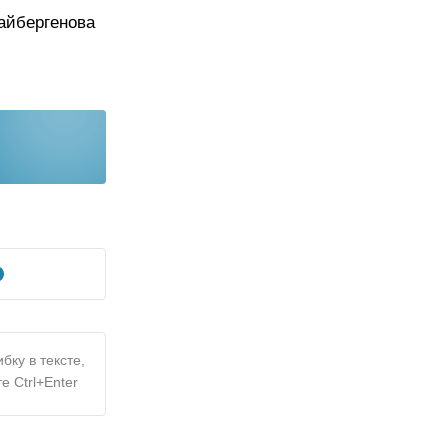
айбергенова
бку в тексте,
е Ctrl+Enter