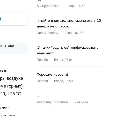
St44@yandex.ru
Вчера, 14:52
читайте внимательно, смена это 8-10
дней, а не 8 часов.
DenisZakharov
Вчера, 07:37
,У таких "водятлов" конфисковывать
надо авто
Пенс58
Вчера, 07:04
ез юг
Хорошие новости)
уры воздуха
Пенс58
Вчера, 06:59
ме горных)
20, +25 °C.
…
Александр Трофимов
7 августа
ются
местами