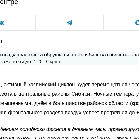
ентре.
ов
я, активный каспийский циклон будет перемещаться чер
ребта в центральные районы Сибири. Ночные температ
овышенными, днём в большинстве районов области (кро
ия фронтального раздела воздух успеет прогреться до +
дением холодного фронта в дневные часы прогнозиру
менные дожди, на юге в отдельных районах – грозы, 