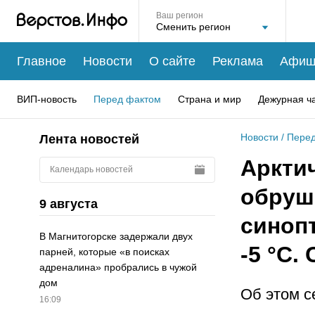
Ваш регион
Главное
Новости
О сайте
Реклама
Афиш
ВИП-новость
Перед фактом
Страна и мир
Дежурная ч
Новости
/
Перед
Лента новостей
Аркти
Календарь новостей
обруш
9 августа
синоп
В Магнитогорске задержали двух
-5 °C.
парней, которые «в поисках
адреналина» пробрались в чужой
дом
Об этом с
16:09