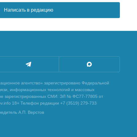
Написать в редакцию
ционное агентство» зарегистрировано Федеральной
вязи, информационных технологий и массовых
тре зарегистрированных СМИ: ЭЛ № ФС77-77805 от
tov.info 18+ Телефон редакции +7 (3519) 279-733
редитель А.П. Верстов