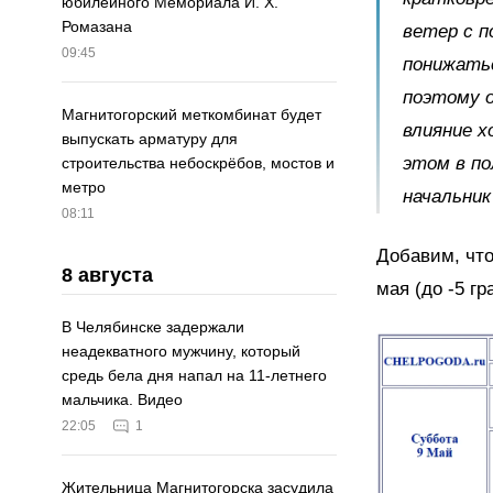
юбилейного Мемориала И. Х.
Ромазана
ветер с п
09:45
понижатьс
поэтому о
Магнитогорский меткомбинат будет
влияние х
выпускать арматуру для
этом в по
строительства небоскрёбов, мостов и
метро
начальник
08:11
Добавим, что
8 августа
мая (до -5 г
В Челябинске задержали
неадекватного мужчину, который
средь бела дня напал на 11-летнего
мальчика. Видео
22:05
1
Жительница Магнитогорска засудила