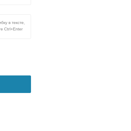
бку в тексте,
е Ctrl+Enter