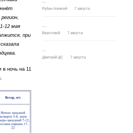
…
ачнёт
Рубан Алексей
7 августа
 регион,
…
1-12 мая
Верстовой
7 августа
олжится, при
ссказала
…
одцева.
Дмитрий-ДС
7 августа
 в ночь на 11
.