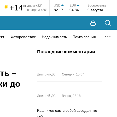
+14°
USD
EUR
Воскресенье
днем +32°
82.17
94.84
9 августа
вечером +26°
ект
Фоторепортаж
Недвижимость
Точка зрения
Последние комментарии
…
ть –
Дмитрий-ДС
Сегодня, 15:57
ки до
…
Дмитрий-ДС
Вчера, 22:18
Рашников сам с собой заседал что
ли?