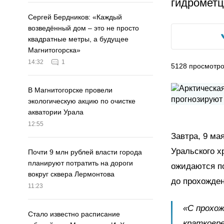
гидрометц
Сергей Бердников: «Каждый
возведённый дом – это не просто
квадратные метры, а будущее
Магнитогорска»
14:32
1
5128
просмотр
В Магнитогорске провели
экологическую акцию по очистке
акватории Урала
12:55
Завтра, 9 ма
Уральского х
Почти 9 млн рублей власти города
планируют потратить на дороги
ожидаются п
вокруг сквера Лермонтова
до прохожден
11:23
«С прохож
Стало известно расписание
кратковре