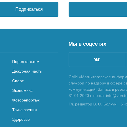
Подписаться
Мы в соцсетях
Перед фактом
Дежурная часть
СМИ «Магнитогорское информа
Спорт
службой по надзору в сфере с
коммуникаций. Запись в реес
Экономика
31.01.2020 г. почта: info@vers
Фоторепортаж
Гл. редактор В. О. Болкун
Уч
Точка зрения
Здоровье