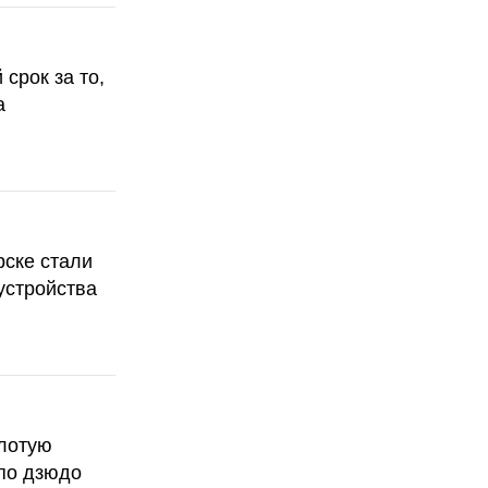
срок за то,
а
рске стали
устройства
олотую
по дзюдо