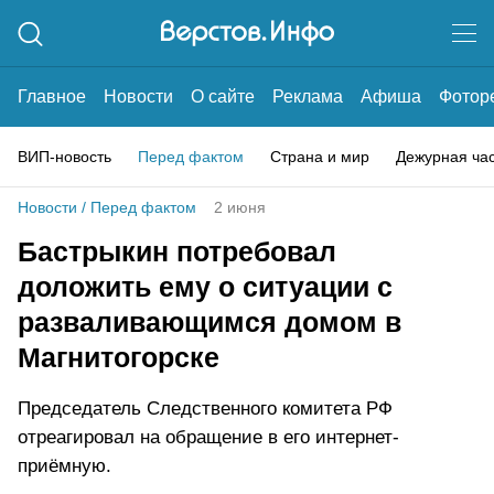
Главное
Новости
О сайте
Реклама
Афиша
Фотор
ВИП-новость
Перед фактом
Страна и мир
Дежурная ча
Новости
/
Перед фактом
2 июня
Бастрыкин потребовал
доложить ему о ситуации с
разваливающимся домом в
Магнитогорске
Председатель Следственного комитета РФ
отреагировал на обращение в его интернет-
приёмную.