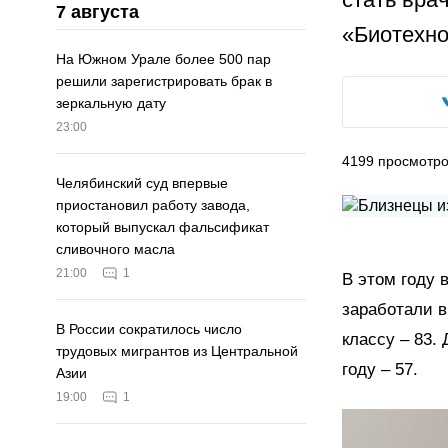
7 августа
«Биотехно
На Южном Урале более 500 пар
решили зарегистрировать брак в
зеркальную дату
23:00
4199
просмотр
Челябинский суд впервые
приостановил работу завода,
который выпускал фальсификат
сливочного масла
21:00
1
В этом году 
заработали в
В России сократилось число
классу – 83.
трудовых мигрантов из Центральной
году – 57.
Азии
19:00
1