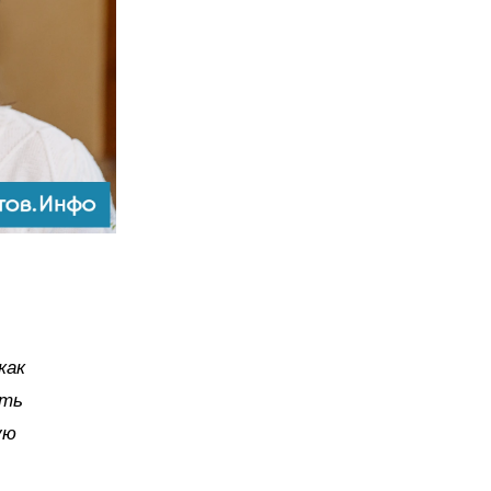
как
сть
ую