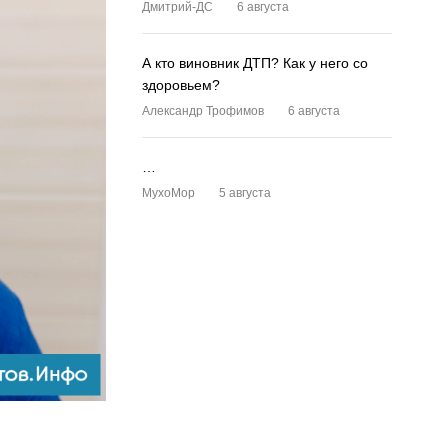
Дмитрий-ДС
6 августа
А кто виновник ДТП? Как у него со
здоровьем?
Александр Трофимов
6 августа
…
MyxoMop
5 августа