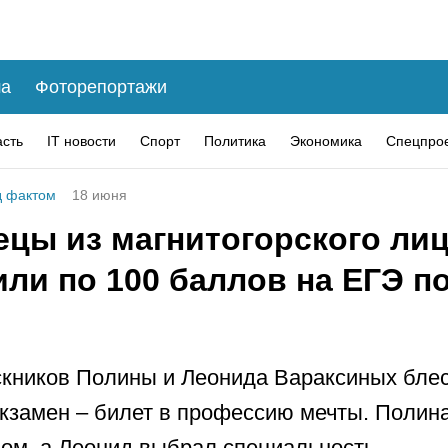
а
Фоторепортажи
асть
IT новости
Спорт
Политика
Экономика
Спецпро
 фактом
18 июня
ецы из магнитогорского ли
ли по 100 баллов на ЕГЭ п
кников Полины и Леонида Вараксиных бле
кзамен – билет в профессию мечты. Полина
чом, а Леонид выбрал специальность