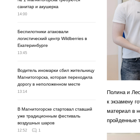
санитар и акушерка
14:00
Беспилотники атаковали
логистический центр Wildberries в
Екатеринбурге
13:45
Водитель иномарки сбил жительницу
Магнитогорска, которая переходила
дорогу в неположенном месте
Полина и Лео
13:14
к экзамену г
В Магнитогорске стартовал ставший
материал в н
уже традиционным фестиваль
пройденные т
воздушных шаров
12:52
1