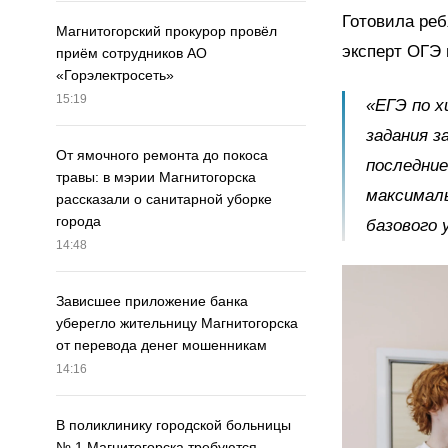
Готовила реб
Магнитогорский прокурор провёл
эксперт ОГЭ 
приём сотрудников АО
«Горэлектросеть»
15:19
«ЕГЭ по х
задания з
От ямочного ремонта до покоса
последние
травы: в мэрии Магнитогорска
максималь
рассказали о санитарной уборке
города
базового 
14:48
Зависшее приложение банка
уберегло жительницу Магнитогорска
от перевода денег мошенникам
14:16
В поликлинику городской больницы
№ 1 Магнитогорска требуются