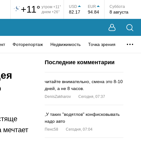
+11°
USD
EUR
Суббота
утром +11°
82.17
94.84
8 августа
днем +26°
ект
Фоторепортаж
Недвижимость
Точка зрения
Последние комментарии
цея
читайте внимательно, смена это 8-10
о
дней, а не 8 часов.
DenisZakharov
Сегодня, 07:37
,У таких "водятлов" конфисковывать
стяще
надо авто
 мечтает
Пенс58
Сегодня, 07:04