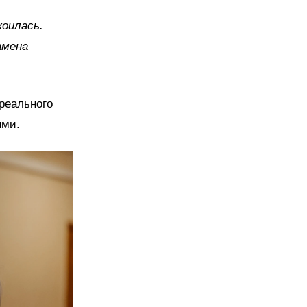
коилась.
амена
 реального
ыми.