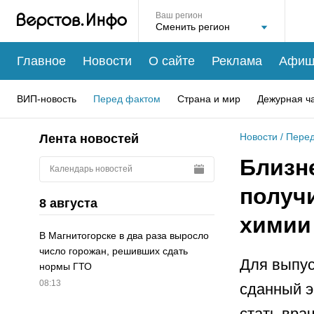
Ваш регион
Главное
Новости
О сайте
Реклама
Афиш
ВИП-новость
Перед фактом
Страна и мир
Дежурная ч
Новости
/
Перед
Лента новостей
Близн
Календарь новостей
получи
8 августа
химии
В Магнитогорске в два раза выросло
число горожан, решивших сдать
Для выпус
нормы ГТО
08:13
сданный э
стать вра