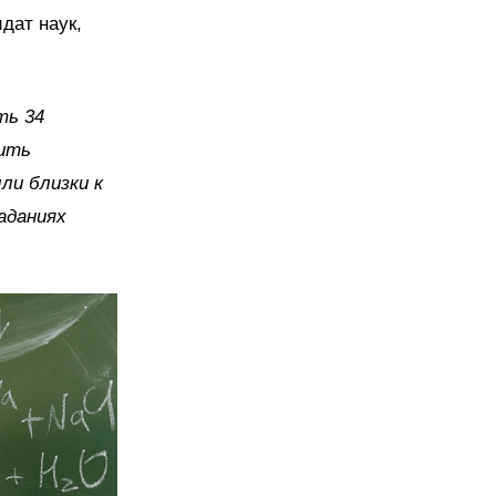
дат наук,
ть 34
шить
ли близки к
аданиях