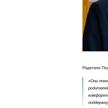
Родители Пол
«Они очен
родителе
комфортн
поддержку