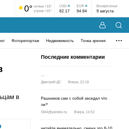
0°
USD
EUR
Воскресенье
ночью +16°
82.17
94.84
9 августа
утром +16°
ект
Фоторепортаж
Недвижимость
Точка зрения
Последние комментарии
в
…
Дмитрий-ДС
Вчера, 22:18
ьцам в
Рашников сам с собой заседал что
ли?
St44@yandex.ru
Вчера, 14:52
читайте внимательно, смена это 8-10