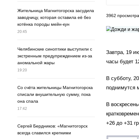
Жительница Магнитогорска засудила
3962
просмотр
заводчицу, которая оставила её без
котёнка породы мейн-кун
20:45
Челябинские синоптики выступили с
Завтра, 19 и
экстренным предупреждением из-за
часы будет 12
аномальной жары
19:20
В субботу, 2
поднимутся м
Со счёта жительницы Магнитогорска
списали внушительную сумму, пока
она спала
В воскресень
17:42
кратковремен
+26 до +31 г
Сергей Бердников: «Магнитогорск
всегда славился крепкими