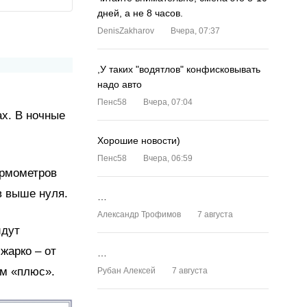
дней, а не 8 часов.
DenisZakharov
Вчера, 07:37
,У таких "водятлов" конфисковывать
надо авто
Пенс58
Вчера, 07:04
х. В ночные
Хорошие новости)
Пенс58
Вчера, 06:59
ермометров
в выше нуля.
…
Александр Трофимов
7 августа
йдут
жарко – от
…
ом «плюс».
Рубан Алексей
7 августа