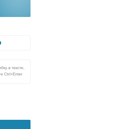
бку в тексте,
е Ctrl+Enter