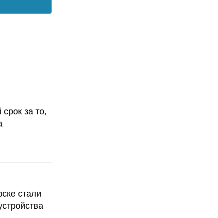
срок за то,
а
рске стали
устройства