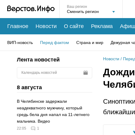
Ваш регион
Главное
Новости
О сайте
Реклама
Афиш
ВИП-новость
Перед фактом
Страна и мир
Дежурная ч
Новости
/
Перед
Лента новостей
Дожди 
Календарь новостей
Челяб
8 августа
Синоптики
В Челябинске задержали
неадекватного мужчину, который
ближайши
средь бела дня напал на 11-летнего
мальчика. Видео
22:05
1