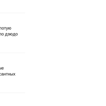
олотую
по дзюдо
ые
сантных