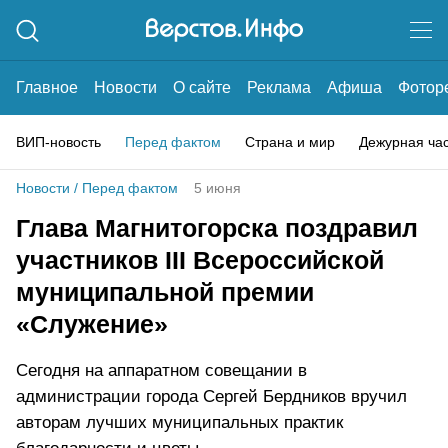
Главное
Новости
О сайте
Реклама
Афиша
Фотор
ВИП-новость
Перед фактом
Страна и мир
Дежурная ча
Новости
/
Перед фактом
5 июня
Глава Магнитогорска поздравил
участников III Всероссийской
муниципальной премии
«Служение»
Сегодня на аппаратном совещании в
администрации города Сергей Бердников вручил
авторам лучших муниципальных практик