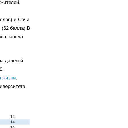
 жителей.
ллов) и Сочи
 (62 балла).В
ква заняла
на далекой
0.
а жизни
,
ниверситета