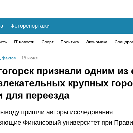
а
Фоторепортажи
асть
IT новости
Спорт
Политика
Экономика
Спецпро
 фактом
18 июня
тогорск признали одним из
влекательных крупных гор
и для переезда
выводу пришли авторы исследования,
яющие Финансовый университет при Прави