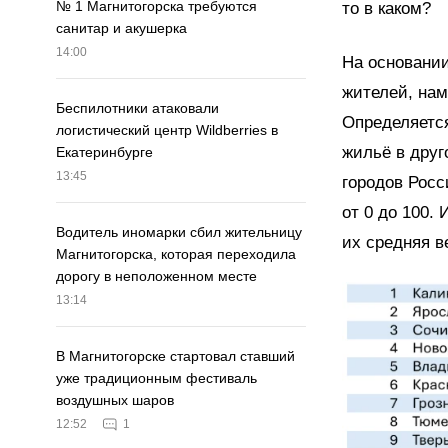
№ 1 Магнитогорска требуются
то в каком?
санитар и акушерка
14:00
На основании
жителей, нам
Беспилотники атаковали
Определяетс
логистический центр Wildberries в
жильё в друг
Екатеринбурге
13:45
городов Росс
от 0 до 100.
Водитель иномарки сбил жительницу
их средняя в
Магнитогорска, которая переходила
дорогу в неположенном месте
13:14
В Магнитогорске стартовал ставший
уже традиционным фестиваль
воздушных шаров
12:52
1