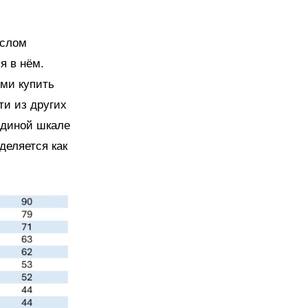
ислом
я в нём.
ми купить
ти из других
единой шкале
деляется как