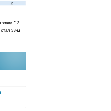
трочку (13
 стал 33-м