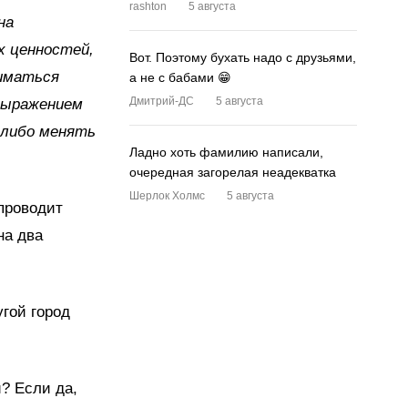
rashton
5 августа
на
х ценностей,
Вот. Поэтому бухать надо с друзьями,
иматься
а не с бабами 😁
Дмитрий-ДС
5 августа
выражением
-либо менять
Ладно хоть фамилию написали,
очередная загорелая неадекватка
Шерлок Холмс
5 августа
проводит
на два
угой город
? Если да,