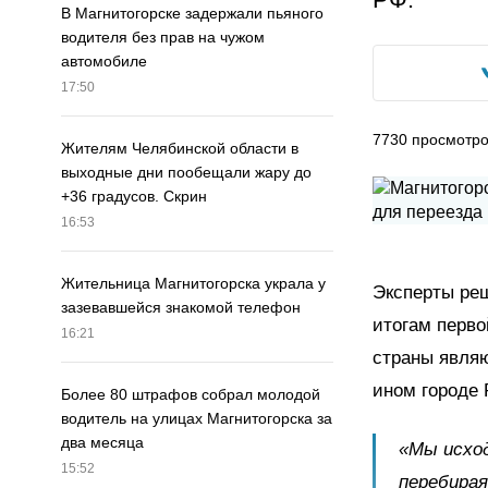
В Магнитогорске задержали пьяного
водителя без прав на чужом
автомобиле
17:50
7730
просмотр
Жителям Челябинской области в
выходные дни пообещали жару до
+36 градусов. Скрин
16:53
Жительница Магнитогорска украла у
Эксперты реш
зазевавшейся знакомой телефон
итогам перво
16:21
страны являю
ином городе 
Более 80 штрафов собрал молодой
водитель на улицах Магнитогорска за
два месяца
«Мы исход
15:52
перебирая