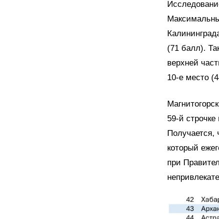
Исследование
Максимальны
Калининграда
(71 балл). Т
верхней част
10-е место (4
Магнитогорск
59-й строчке 
Получается, 
который ежег
при Правител
непривлекате