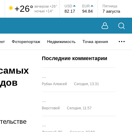
+26°
USD
EUR
Пятница
вечером +26°
82.17
94.84
7 августа
ночью +14°
ект
Фоторепортаж
Недвижимость
Точка зрения
Последние комментарии
 самых
…
одов
Рубан Алексей
Сегодня, 13:31
…
Верстовой
Сегодня, 11:57
тельстве
…