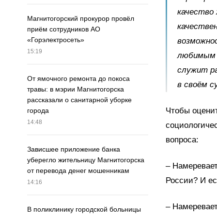
качество 
Магнитогорский прокурор провёл
качествен
приём сотрудников АО
«Горэлектросеть»
возможно
15:19
любимым 
служит р
От ямочного ремонта до покоса
в своём с
травы: в мэрии Магнитогорска
рассказали о санитарной уборке
Чтобы оцени
города
14:48
социологичес
вопроса:
Зависшее приложение банка
уберегло жительницу Магнитогорска
– Намеревает
от перевода денег мошенникам
России? И ес
14:16
– Намеревает
В поликлинику городской больницы