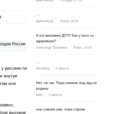
Дмитрий-ДС
Сегодня, 07:59
…
Дмитрий-ДС
Вчера, 20:20
А кто виновник ДТП? Как у него со
здоровьем?
Александр Трофимов
Вчера, 19:54
…
 у россиян по
MyxoMop
5 августа
и внутри
Нет, не так. Пора пинком под зад на
 том или
родину.
Mills
5 августа
огами»,
они совсем уже. пора строже
благ высокое