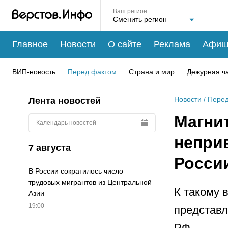
Ваш регион
Главное
Новости
О сайте
Реклама
Афиш
ВИП-новость
Перед фактом
Страна и мир
Дежурная ч
Новости
/
Перед
Лента новостей
Магни
Календарь новостей
непри
7 августа
Росси
В России сократилось число
трудовых мигрантов из Центральной
К такому 
Азии
19:00
представл
РФ.