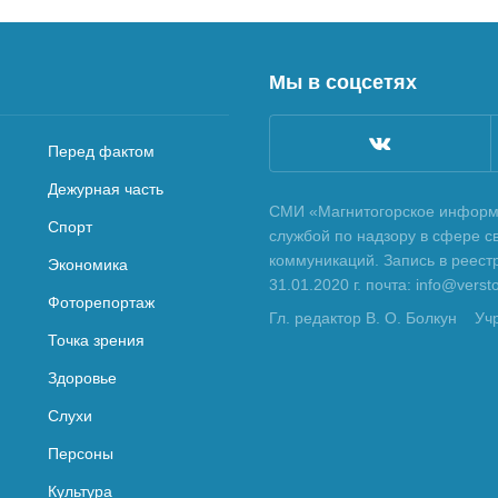
Мы в соцсетях
Перед фактом
Дежурная часть
СМИ «Магнитогорское информа
Спорт
службой по надзору в сфере с
коммуникаций. Запись в реес
Экономика
31.01.2020 г. почта: info@vers
Фоторепортаж
Гл. редактор В. О. Болкун
Уч
Точка зрения
Здоровье
Слухи
Персоны
Культура