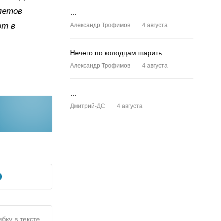
илетов
…
ют в
Александр Трофимов
4 августа
Нечего по колодцам шарить......
Александр Трофимов
4 августа
…
Дмитрий-ДС
4 августа
бку в тексте,