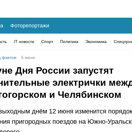
а
Фоторепортажи
асть
IT новости
Спорт
Политика
Экономика
Спецпро
 фактом
5 июня
не Дня России запустят
нительные электрички меж
тогорском и Челябинском
 выходным днём 12 июня изменится порядо
ния пригородных поездов на Южно-Уральск
дороге.