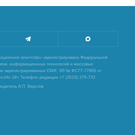
ционное агентство» зарегистрировано Федеральной
вязи, информационных технологий и массовых
тре зарегистрированных СМИ: ЭЛ № ФС77-77805 от
tov.info 18+ Телефон редакции +7 (3519) 279-733
редитель А.П. Верстов