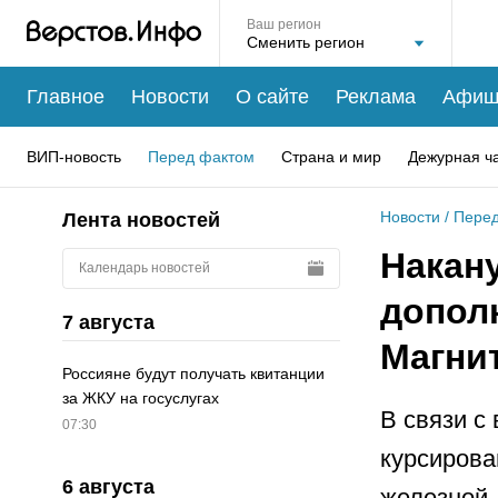
Ваш регион
Главное
Новости
О сайте
Реклама
Афиш
ВИП-новость
Перед фактом
Страна и мир
Дежурная ч
Новости
/
Перед
Лента новостей
Накану
Календарь новостей
допол
7 августа
Магни
Россияне будут получать квитанции
за ЖКУ на госуслугах
В связи с
07:30
курсирова
6 августа
железной 