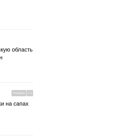
скую область
н
РЕКЛАМА
ки на сапах