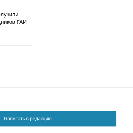
олучили
дников ГАИ
Написать в редакцию