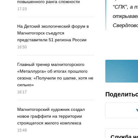
повышенного ранга сложности
“СПК”, а 
17:23
открывает
Свердловс
На Детский экологический форум в
Магнитогорск съедутся
представители 51 региона России
16:50
Главный тренер магнитогорского
«Металлурга» об итогах прошлого
сезона: «Получили по шапке, хотя не
сильно»
16:17
Поделить
Магнитогорский художник создал
новое граффити на территории
строящегося жилого комплекса
15:49
Служба н