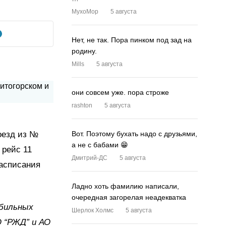
MyxoMop
5 августа
Нет, не так. Пора пинком под зад на
родину.
Mills
5 августа
они совсем уже. пора строже
rashton
5 августа
оезд из №
Вот. Поэтому бухать надо с друзьями,
а не с бабами 😁
 рейс 11
Дмитрий-ДС
5 августа
расписания
Ладно хоть фамилию написали,
очередная загорелая неадекватка
обильных
Шерлок Холмс
5 августа
О “РЖД” и АО