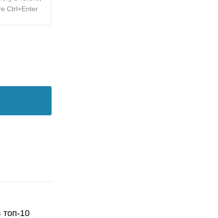
е Ctrl+Enter
 топ-10