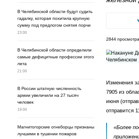
В Челябинской области будут судить
гадалку, которая похитила крупную
сумму под предлогом снятия порчи
23:00
2844
просмотр
В Челябинской области определили
самые дефицитные профессии этого
лета
21:00
Изменения за
В России штатную численность
7905 из обла
армии увеличили на 27 тысяч
июня (отправ
человек
19:00
отправится 1
«Более по
Магнитогорские огнеборцы признаны
лучшими в тушении пожаров
приложени