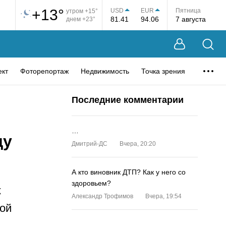
+13°
USD
EUR
Пятница
утром +15°
81.41
94.06
7 августа
днем +23°
ект
Фоторепортаж
Недвижимость
Точка зрения
Последние комментарии
…
ду
Дмитрий-ДС
Вчера, 20:20
А кто виновник ДТП? Как у него со
здоровьем?
к
Александр Трофимов
Вчера, 19:54
ой
…