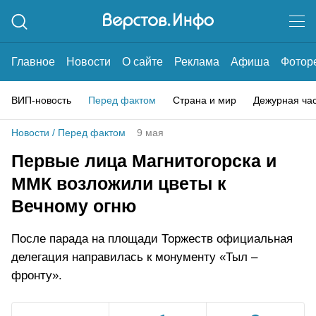
Главное
Новости
О сайте
Реклама
Афиша
Фотор
ВИП-новость
Перед фактом
Страна и мир
Дежурная ча
Новости
/
Перед фактом
9 мая
Первые лица Магнитогорска и
ММК возложили цветы к
Вечному огню
После парада на площади Торжеств официальная
делегация направилась к монументу «Тыл –
фронту».