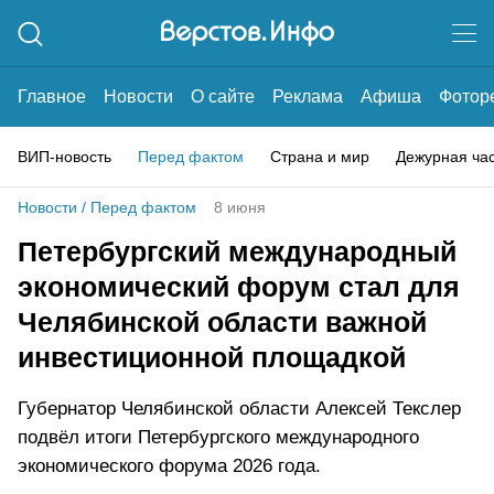
Главное
Новости
О сайте
Реклама
Афиша
Фотор
ВИП-новость
Перед фактом
Страна и мир
Дежурная ча
Новости
/
Перед фактом
8 июня
Петербургский международный
экономический форум стал для
Челябинской области важной
инвестиционной площадкой
Губернатор Челябинской области Алексей Текслер
подвёл итоги Петербургского международного
экономического форума 2026 года.