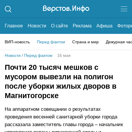
Главное
Новости
О сайте
Реклама
Афиша
Фотор
ВИП-новость
Перед фактом
Страна и мир
Дежурная ча
Новости
/
Перед фактом
16 мая
Почти 20 тысяч мешков с
мусором вывезли на полигон
после уборки жилых дворов в
Магнитогорске
На аппаратном совещании о результатах
проведения весенней санитарной уборки города
рассказала заместитель главы города – начальник