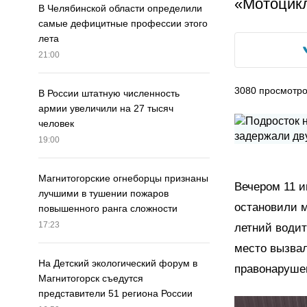
«Мотоцикл
В Челябинской области определили
самые дефицитные профессии этого
лета
21:00
3080
просмотр
В России штатную численность
армии увеличили на 27 тысяч
человек
19:00
Магнитогорские огнеборцы признаны
Вечером 11 и
лучшими в тушении пожаров
остановили м
повышенного ранга сложности
17:23
летний води
место вызвал
На Детский экологический форум в
правонаруше
Магнитогорск съедутся
представители 51 региона России