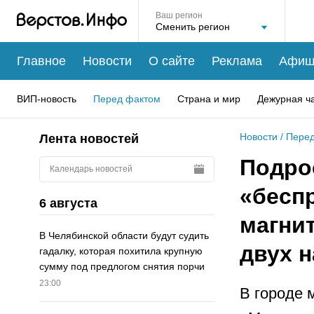
Ваш регион
Главное
Новости
О сайте
Реклама
Афиш
ВИП-новость
Перед фактом
Страна и мир
Дежурная ч
Новости
/
Перед
Лента новостей
Подро
Календарь новостей
«бесп
6 августа
магни
В Челябинской области будут судить
двух 
гадалку, которая похитила крупную
сумму под предлогом снятия порчи
23:00
В городе 