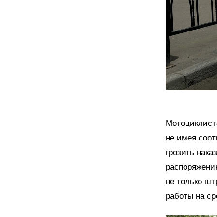
Мотоциклиста
не имея соот
грозить нака
распоряжению
не только шт
работы на ср