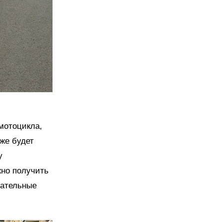
мотоцикла,
же будет
у
жно получить
зательные