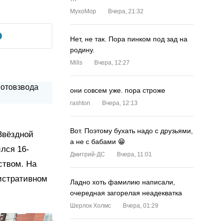
MyxoMop
Вчера, 21:32
Нет, не так. Пора пинком под зад на
родину.
Mills
Вчера, 12:27
они совсем уже. пора строже
rashton
Вчера, 12:13
Вот. Поэтому бухать надо с друзьями,
Звёздной
а не с бабами 😁
лся 16-
Дмитрий-ДС
Вчера, 11:01
ством. На
истративном
Ладно хоть фамилию написали,
очередная загорелая неадекватка
Шерлок Холмс
Вчера, 01:29