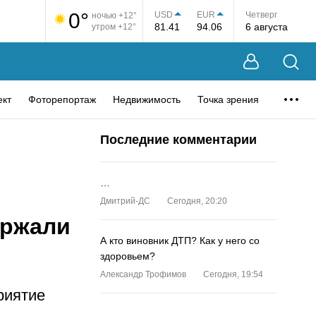
0°
USD
EUR
Четверг
ночью +12°
81.41
94.06
6 августа
утром +12°
ект
Фоторепортаж
Недвижимость
Точка зрения
Последние комментарии
…
Дмитрий-ДС
Сегодня, 20:20
ержали
А кто виновник ДТП? Как у него со
здоровьем?
Александр Трофимов
Сегодня, 19:54
риятие
…