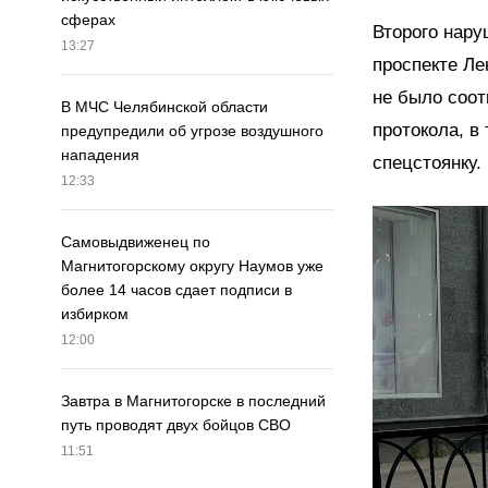
сферах
Второго нару
13:27
проспекте Ле
не было соот
В МЧС Челябинской области
протокола, в
предупредили об угрозе воздушного
нападения
спецстоянку.
12:33
Самовыдвиженец по
Магнитогорскому округу Наумов уже
более 14 часов сдает подписи в
избирком
12:00
Завтра в Магнитогорске в последний
путь проводят двух бойцов СВО
11:51