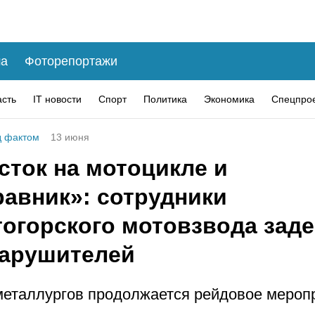
а
Фоторепортажи
асть
IT новости
Спорт
Политика
Экономика
Спецпро
 фактом
13 июня
сток на мотоцикле и
равник»: сотрудники
тогорского мотовзвода зад
нарушителей
металлургов продолжается рейдовое мероп