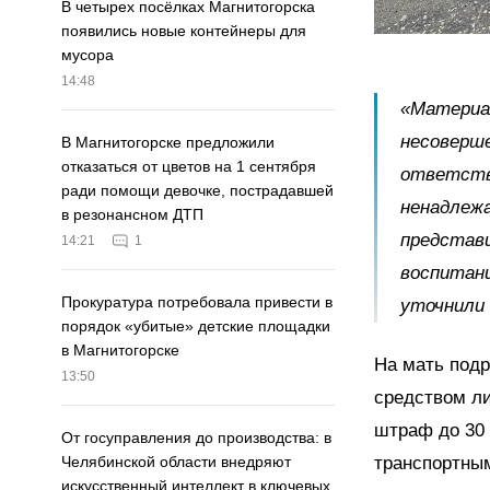
В четырех посёлках Магнитогорска
появились новые контейнеры для
мусора
14:48
«Материа
несоверше
В Магнитогорске предложили
отказаться от цветов на 1 сентября
ответств
ради помощи девочке, пострадавшей
ненадлеж
в резонансном ДТП
представ
14:21
1
воспитани
Прокуратура потребовала привести в
уточнили 
порядок «убитые» детские площадки
в Магнитогорске
На мать подр
13:50
средством л
штраф до 30 
От госуправления до производства: в
транспортным
Челябинской области внедряют
искусственный интеллект в ключевых