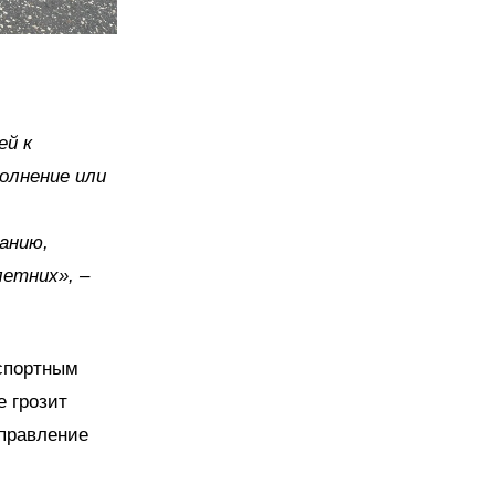
ей к
олнение или
анию,
летних», –
нспортным
 грозит
управление